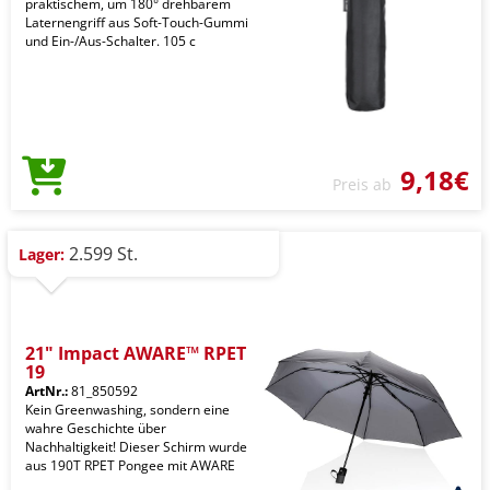
praktischem, um 180° drehbarem
Laternengriff aus Soft-Touch-Gummi
und Ein-/Aus-Schalter. 105 c
9,18€
Preis ab
2.599 St.
Lager:
21" Impact AWARE™ RPET
19
ArtNr.:
81_850592
Kein Greenwashing, sondern eine
wahre Geschichte über
Nachhaltigkeit! Dieser Schirm wurde
aus 190T RPET Pongee mit AWARE