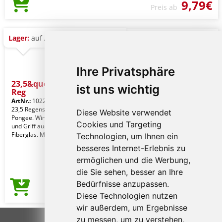
9,79€
Preis ab
Lager:
auf Anfrage
Ihre Privatsphäre
23,5&quot; RPET/Bambus
ist uns wichtig
Reg
ArtNr.:
10225466
23,5 Regenschirm aus 190T RPET-
Diese Website verwendet
Pongee. Windbeständig. Stock, Spitzen
Cookies und Targeting
und Griff aus Bambus, Stangen aus
Fiberglas. Manuel
Technologien, um Ihnen ein
besseres Internet-Erlebnis zu
ermöglichen und die Werbung,
die Sie sehen, besser an Ihre
Bedürfnisse anzupassen.
12,31€
Preis ab
Diese Technologien nutzen
wir außerdem, um Ergebnisse
zu messen, um zu verstehen,