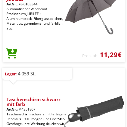
ArtNr.:
78-0103344
Automatischer Windproof-
Stockschirm JUBILEE :
Aluminiumstock, Fiberglasspeichen,
Metalltips, gummierter und farblich
abg
11,29€
Preis ab
4.059 St.
Lager:
Taschenschirm schwarz
mit farb
ArtNr.:
M4351807
Taschenschirm schwarz mit farbigem
Rand aus 190T Pongee und FiberSklo-
Gestänge. Ihre Werbung drucken wir