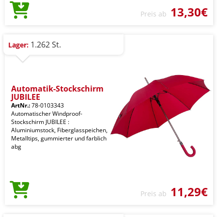
13,30€
Preis ab
1.262 St.
Lager:
Automatik-Stockschirm
JUBILEE
ArtNr.:
78-0103343
Automatischer Windproof-
Stockschirm JUBILEE :
Aluminiumstock, Fiberglasspeichen,
Metalltips, gummierter und farblich
abg
11,29€
Preis ab