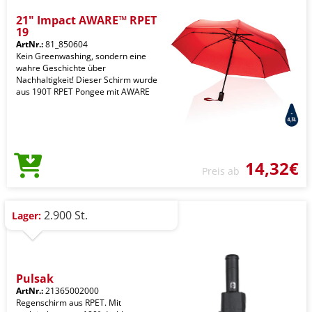
21" Impact AWARE™ RPET
19
ArtNr.:
81_850604
Kein Greenwashing, sondern eine
wahre Geschichte über
Nachhaltigkeit! Dieser Schirm wurde
aus 190T RPET Pongee mit AWARE
14,32€
Preis ab
2.900 St.
Lager:
Pulsak
ArtNr.:
21365002000
Regenschirm aus RPET. Mit