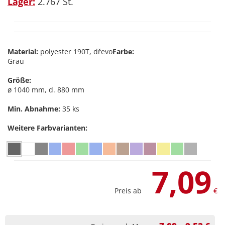
Lager:
2.767 St.
Material:
polyester 190T, dřevo
Farbe:
Grau
Größe:
ø 1040 mm, d. 880 mm
Min. Abnahme:
35 ks
Weitere Farbvarianten:
7,09
Preis ab
€