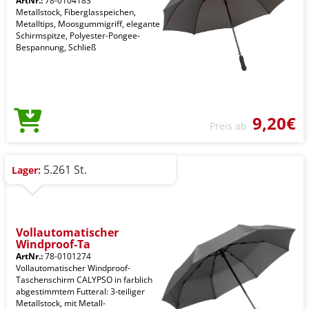
ArtNr.:
78-0104183
Metallstock, Fiberglasspeichen,
Metalltips, Moosgummigriff, elegante
Schirmspitze, Polyester-Pongee-
Bespannung, Schließ
9,20€
Preis ab
5.261 St.
Lager:
Vollautomatischer
Windproof-Ta
ArtNr.:
78-0101274
Vollautomatischer Windproof-
Taschenschirm CALYPSO in farblich
abgestimmtem Futteral: 3-teiliger
Metallstock, mit Metall-