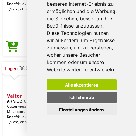
besseres Internet-Erlebnis zu
Knopfdruck und einer Klinge von 6 x
1,9 cm, ohne Festste
ermöglichen und die Werbung,
die Sie sehen, besser an Ihre
Bedürfnisse anzupassen.
Diese Technologien nutzen
wir außerdem, um Ergebnisse
0,30 €
zu messen, um zu verstehen,
Preis ab
woher unsere Besucher
kommen oder um unsere
36.000 St.
Lager:
Website weiter zu entwickeln.
Alle akzeptieren
Valtor
Ich lehne ab
ArtNr.:
21670004000
Cuttermesser aus transluzentem PS.
Einstellungen ändern
Mit automatischem Einzug per
Knopfdruck und einer Klinge von 6 x
1,9 cm, ohne Festste