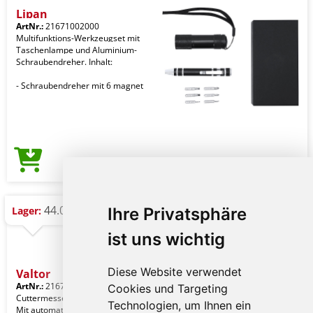
Lipan
ArtNr.:
21671002000
Multifunktions-Werkzeugset mit
Taschenlampe und Aluminium-
Schraubendreher. Inhalt:
- Schraubendreher mit 6 magnet
3,70 €
Preis ab
44.000 St.
Lager:
Ihre Privatsphäre
ist uns wichtig
Diese Website verwendet
Valtor
ArtNr.:
21670019000
Cookies und Targeting
Cuttermesser aus transluzentem PS.
Technologien, um Ihnen ein
Mit automatischem Einzug per