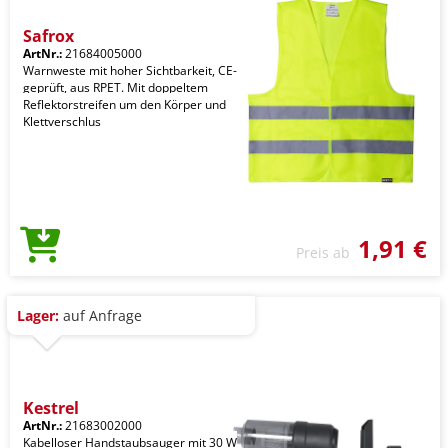
Safrox
ArtNr.:
21684005000
Warnweste mit hoher Sichtbarkeit, CE-
geprüft, aus RPET. Mit doppeltem
Reflektorstreifen um den Körper und
Klettverschlus
1,91 €
Preis ab
Lager:
auf Anfrage
Kestrel
ArtNr.:
21683002000
Kabelloser Handstaubsauger mit 30 W