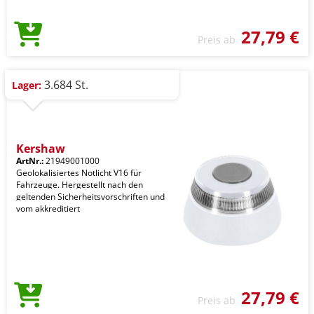
27,79 €
Preis ab
3.684 St.
Lager:
Kershaw
ArtNr.:
21949001000
Geolokalisiertes Notlicht V16 für
Fahrzeuge. Hergestellt nach den
geltenden Sicherheitsvorschriften und
vom akkreditiert
27,79 €
Preis ab