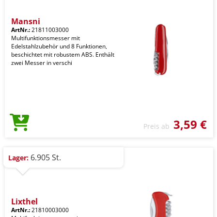
Mansni
ArtNr.:
21811003000
Multifunktionsmesser mit
Edelstahlzubehör und 8 Funktionen,
beschichtet mit robustem ABS. Enthält
zwei Messer in verschi
3,59 €
Preis ab
6.905 St.
Lager:
Lixthel
ArtNr.:
21810003000