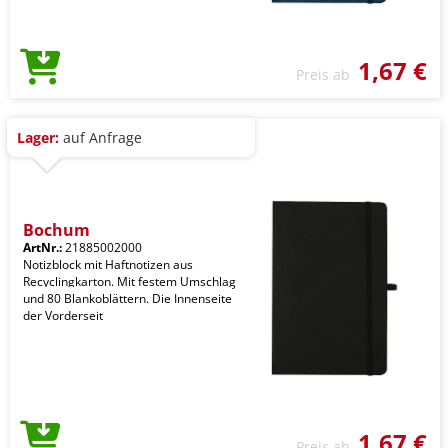
1,67 €
Preis ab
Lager:
auf Anfrage
Bochum
ArtNr.:
21885002000
Notizblock mit Haftnotizen aus
Recyclingkarton. Mit festem Umschlag
und 80 Blankoblättern. Die Innenseite
der Vorderseit
1,67 €
Preis ab