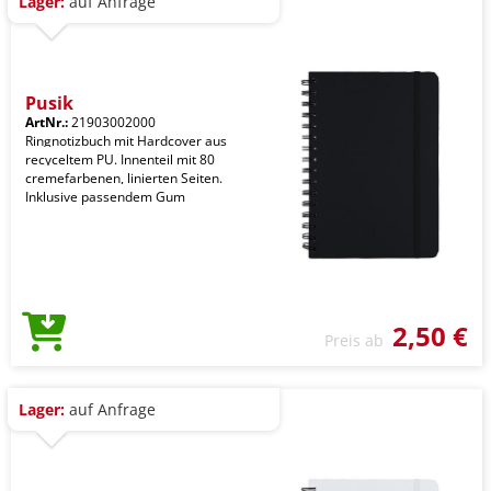
Lager:
auf Anfrage
Pusik
ArtNr.:
21903002000
Ringnotizbuch mit Hardcover aus
recyceltem PU. Innenteil mit 80
cremefarbenen, linierten Seiten.
Inklusive passendem Gum
2,50 €
Preis ab
Lager:
auf Anfrage