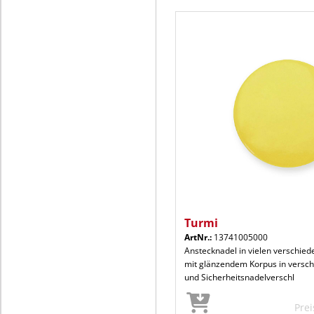
Turmi
ArtNr.:
13741005000
Anstecknadel in vielen verschie
mit glänzendem Korpus in versc
und Sicherheitsnadelverschl
Pre