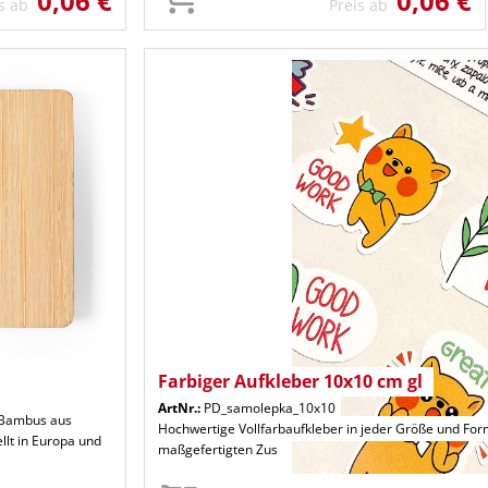
0,06 €
0,06 €
is ab
Preis ab
Farbiger Aufkleber 10x10 cm gl
ArtNr.:
PD_samolepka_10x10
s Bambus aus
Hochwertige Vollfarbaufkleber in jeder Größe und Form
llt in Europa und
maßgefertigten Zus