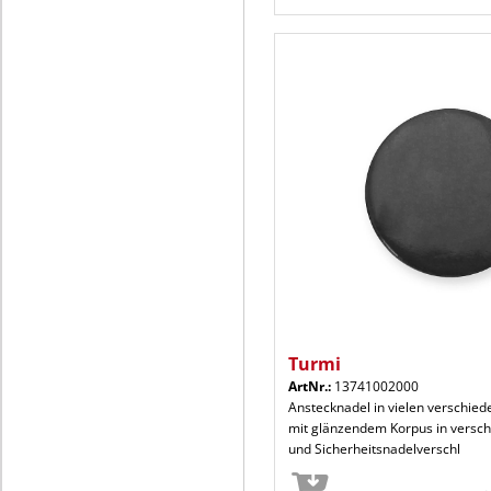
Turmi
ArtNr.:
13741002000
Anstecknadel in vielen verschie
mit glänzendem Korpus in versc
und Sicherheitsnadelverschl