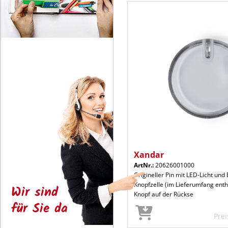
Xandar
ArtNr.:
20626001000
Origineller Pin mit LED-Licht und 
Knopfzelle (im Lieferumfang enth
Wir sind
Knopf auf der Rückse
für Sie da
Pre