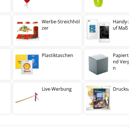
Werbe-Streichhöl
Handy-
zer
uf Maß
Plastiktaschen
Papier
nd Ver
n
s
Live-Werbung
Drucks