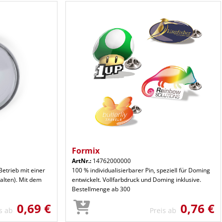
Formix
ArtNr.:
14762000000
Betrieb mit einer
100 % individualisierbarer Pin, speziell für Doming
alten). Mit dem
entwickelt. Vollfarbdruck und Doming inklusive.
Bestellmenge ab 300
0,69 €
0,76 €
is ab
Preis ab