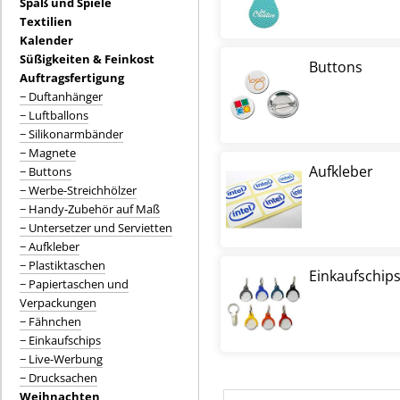
Spaß und Spiele
Textilien
Kalender
Süßigkeiten & Feinkost
Buttons
Auftragsfertigung
− Duftanhänger
− Luftballons
− Silikonarmbänder
− Magnete
Aufkleber
− Buttons
− Werbe-Streichhölzer
− Handy-Zubehör auf Maß
− Untersetzer und Servietten
− Aufkleber
− Plastiktaschen
Einkaufschip
− Papiertaschen und
Verpackungen
− Fähnchen
− Einkaufschips
− Live-Werbung
− Drucksachen
Weihnachten