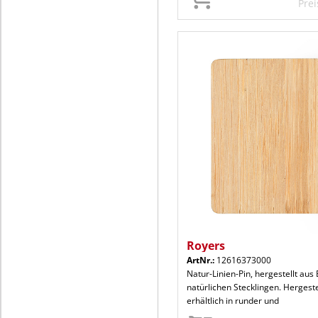
Pre
Royers
ArtNr.:
12616373000
Natur-Linien-Pin, hergestellt au
natürlichen Stecklingen. Hergeste
erhältlich in runder und