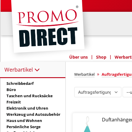
|
|
Über uns
Shop
Werbarti
Werbartikel
Werbartikel:
Auftragsfertig
»
Werbartikel
Auftragsfertig
Schreibbedarf
Büro
Taschen und Rucksäcke
Freizeit
Elektronik und Uhren
Werkzeug und Autozubehör
Duftanhänge
Haus und Wohnen
Persönliche Sorge