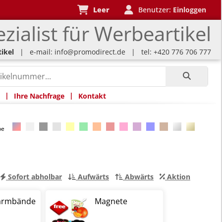
Leer
Benutzer:
Einloggen
zialist für Werbeartikel
ikel
| e-mail:
info@promodirect.de
| tel: +420 776 706 777
|
|
Ihre Nachfrage
Kontakt
rbe
Sofort abholbar
Aufwärts
Abwärts
Aktion
narmbände
Magnete