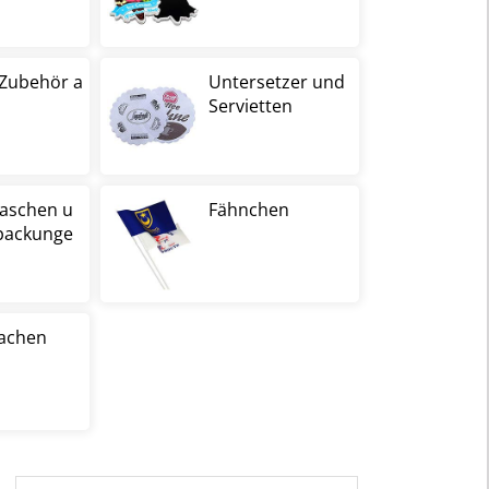
Zubehör a
Untersetzer und
Servietten
taschen u
Fähnchen
packunge
achen