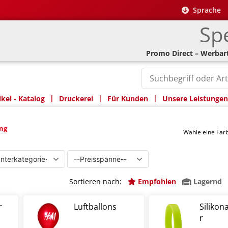
Sprache
Spe
Promo Direct – Werbart
|
|
|
kel - Katalog
Druckerei
Für Kunden
Unsere Leistungen
ung
ung
Wähle eine Fa
Sortieren nach:
Empfohlen
Lagernd
r
Luftballons
Siliko
r