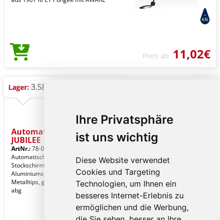
11,02€
Preis ab
3.582 St.
Lager:
Ihre Privatsphäre
Automatik-Stockschirm
ist uns wichtig
JUBILEE
ArtNr.:
78-0103344
Automatischer Windproof-
Diese Website verwendet
Stockschirm JUBILEE :
Cookies und Targeting
Aluminiumstock, Fiberglasspeichen,
Metalltips, gummierter und farblich
Technologien, um Ihnen ein
abg
besseres Internet-Erlebnis zu
ermöglichen und die Werbung,
die Sie sehen, besser an Ihre