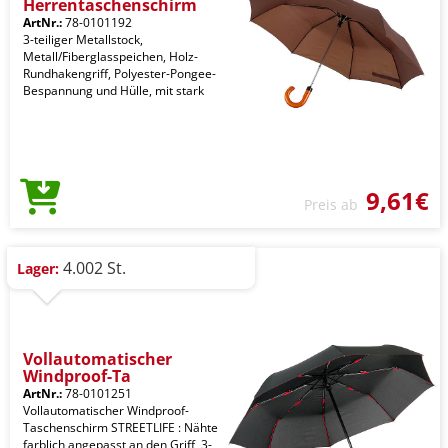
Herrentaschenschirm
ArtNr.:
78-0101192
3-teiliger Metallstock,
Metall/Fiberglasspeichen, Holz-
Rundhakengriff, Polyester-Pongee-
Bespannung und Hülle, mit stark
9,61€
Preis ab
4.002 St.
Lager:
Vollautomatischer
Windproof-Ta
ArtNr.:
78-0101251
Vollautomatischer Windproof-
Taschenschirm STREETLIFE : Nähte
farblich angepasst an den Griff, 3-