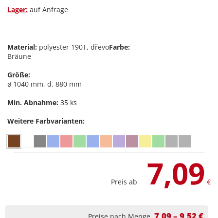
Lager:
auf Anfrage
Material:
polyester 190T, dřevo
Farbe:
Bräune
Größe:
ø 1040 mm, d. 880 mm
Min. Abnahme:
35 ks
Weitere Farbvarianten:
7,09
Preis ab
€
7,09 – 9,52 €
Preise nach Menge