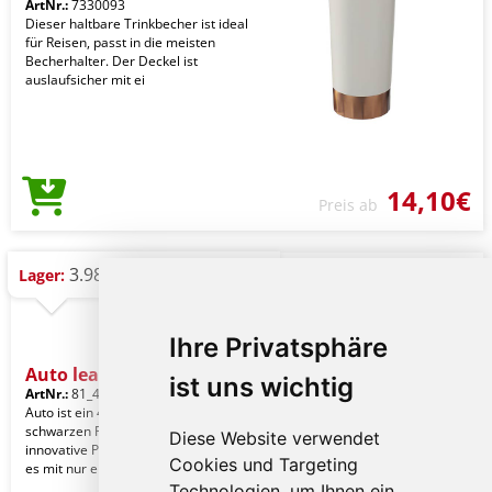
ArtNr.:
7330093
Dieser haltbare Trinkbecher ist ideal
für Reisen, passt in die meisten
Becherhalter. Der Deckel ist
auslaufsicher mit ei
14,10€
Preis ab
3.984 St.
Lager:
Ihre Privatsphäre
Auto leak proof tumbler
ist uns wichtig
ArtNr.:
81_432452
Auto ist ein 400ml Becher mit
schwarzen PP-Beschichtung und eine
Diese Website verwendet
innovative Push-System mit dem Sie
Cookies und Targeting
es mit nur einer Han
Technologien, um Ihnen ein