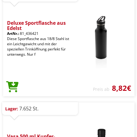
Deluxe Sportflasche aus
Edelst
ArtNr.:
81_436421
Diese Sportflasche aus 18/8 Stahl ist
ein Leichtgewicht und mit der
speziellen Trinköffnung perfekt für
unterwegs. Nur f
8,82€
Preis ab
7.652 St.
Lager:
Vasa 500 ml Kupfer-