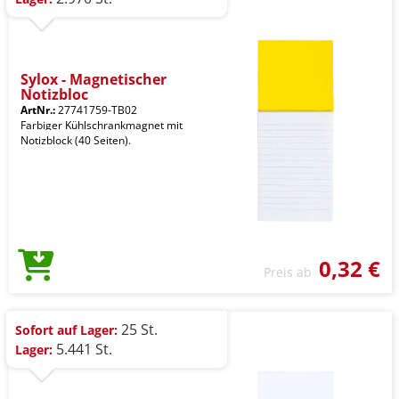
Sylox - Magnetischer
Notizbloc
ArtNr.:
27741759-TB02
Farbiger Kühlschrankmagnet mit
Notizblock (40 Seiten).
0,32 €
Preis ab
25 St.
Sofort auf Lager:
5.441 St.
Lager: