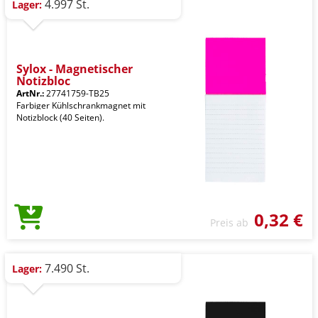
4.997 St.
Lager:
Sylox - Magnetischer
Notizbloc
ArtNr.:
27741759-TB25
Farbiger Kühlschrankmagnet mit
Notizblock (40 Seiten).
0,32 €
Preis ab
7.490 St.
Lager: