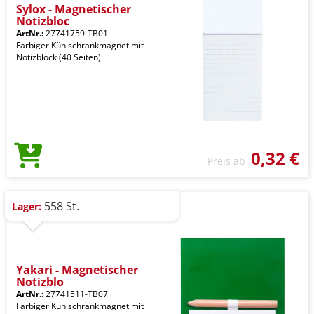
Sylox - Magnetischer
Notizbloc
ArtNr.:
27741759-TB01
Farbiger Kühlschrankmagnet mit
Notizblock (40 Seiten).
0,32 €
Preis ab
558 St.
Lager:
Yakari - Magnetischer
Notizblo
ArtNr.:
27741511-TB07
Farbiger Kühlschrankmagnet mit