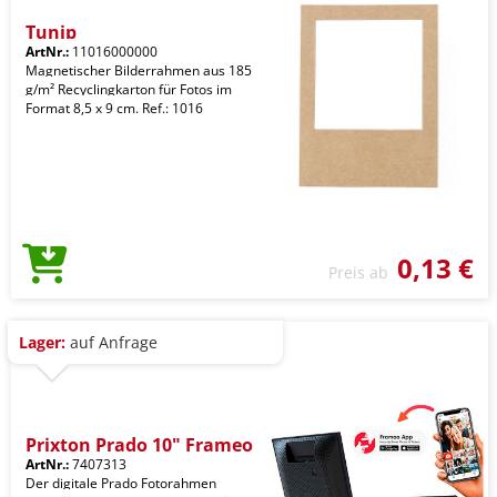
Tunip
ArtNr.:
11016000000
Magnetischer Bilderrahmen aus 185
g/m² Recyclingkarton für Fotos im
Format 8,5 x 9 cm. Ref.: 1016
0,13 €
Preis ab
Lager:
auf Anfrage
Prixton Prado 10" Frameo
ArtNr.:
7407313
Der digitale Prado Fotorahmen