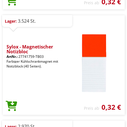
0,32 €
Preis ab
3.524 St.
Lager:
Sylox - Magnetischer
Notizbloc
ArtNr.:
27741759-TB03
Farbiger Kühlschrankmagnet mit
Notizblock (40 Seiten).
0,32 €
Preis ab
2.970 St.
Lager: