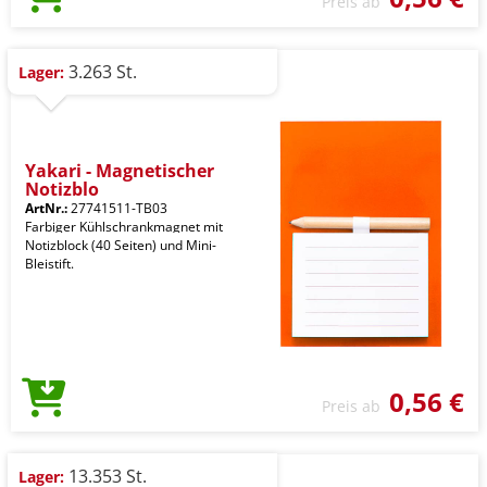
Preis ab
3.263 St.
Lager:
Yakari - Magnetischer
Notizblo
ArtNr.:
27741511-TB03
Farbiger Kühlschrankmagnet mit
Notizblock (40 Seiten) und Mini-
Bleistift.
0,56 €
Preis ab
13.353 St.
Lager: