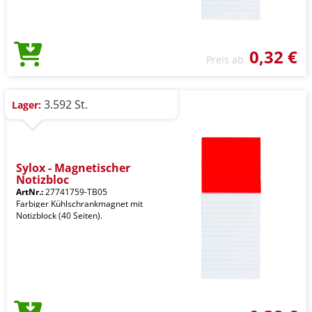
0,32 €
Preis ab
3.592 St.
Lager:
Sylox - Magnetischer
Notizbloc
ArtNr.:
27741759-TB05
Farbiger Kühlschrankmagnet mit
Notizblock (40 Seiten).