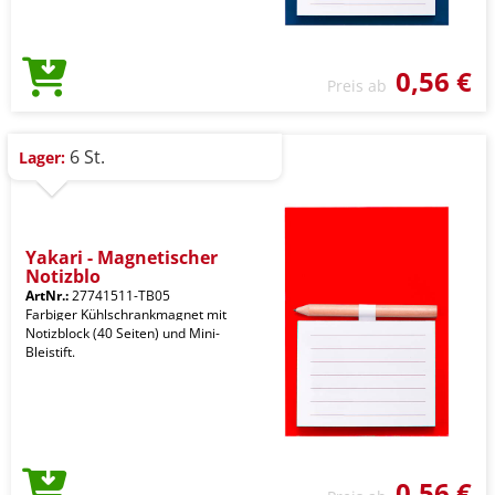
0,56 €
Preis ab
6 St.
Lager:
Yakari - Magnetischer
Notizblo
ArtNr.:
27741511-TB05
Farbiger Kühlschrankmagnet mit
Notizblock (40 Seiten) und Mini-
Bleistift.
0,56 €