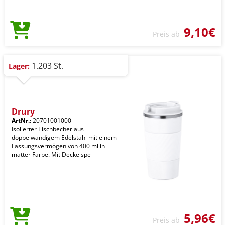
9,10€
Preis ab
1.203 St.
Lager:
Drury
ArtNr.:
20701001000
Isolierter Tischbecher aus
doppelwandigem Edelstahl mit einem
Fassungsvermögen von 400 ml in
matter Farbe. Mit Deckelspe
5,96€
Preis ab