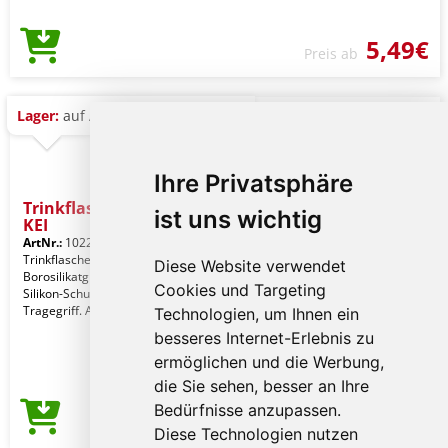
5,49€
Preis ab
Lager:
auf Anfrage
Ihre Privatsphäre
Trinkflasche Glas 750 ml -
ist uns wichtig
KEI
ArtNr.:
10225507
Trinkflasche aus hochwertigem
Diese Website verwendet
Borosilikatglas mit durchbrochener
Cookies und Targeting
Silikon-Schutzhülle. Deckel aus PP mit
Tragegriff. Ausl
Technologien, um Ihnen ein
besseres Internet-Erlebnis zu
ermöglichen und die Werbung,
die Sie sehen, besser an Ihre
Bedürfnisse anzupassen.
8,63€
Preis ab
Diese Technologien nutzen