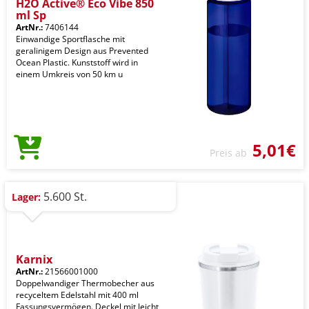
H2O Active® Eco Vibe 850
ml Sp
ArtNr.:
7406144
Einwandige Sportflasche mit
geralinigem Design aus Prevented
Ocean Plastic. Kunststoff wird in
einem Umkreis von 50 km u
5,01€
Preis ab
5.600 St.
Lager:
Karnix
ArtNr.:
21566001000
Doppelwandiger Thermobecher aus
recyceltem Edelstahl mit 400 ml
Fassungsvermögen. Deckel mit leicht