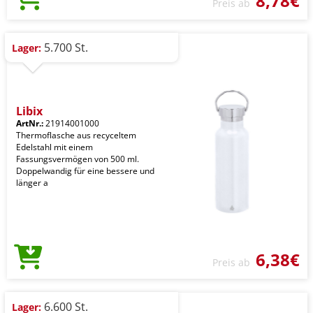
8,78€
Preis ab
5.700 St.
Lager:
Libix
ArtNr.:
21914001000
Thermoflasche aus recyceltem
Edelstahl mit einem
Fassungsvermögen von 500 ml.
Doppelwandig für eine bessere und
länger a
6,38€
Preis ab
6.600 St.
Lager: