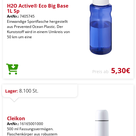
H2O Active® Eco Big Base
1L Sp
ArtNr.:
7405745
Einwandige Sportflasche hergestellt
aus Prevented Ocean Plastic. Der
Kunststoff wird in einem Umkreis von
50 km um eine
5,30€
Preis ab
8.100 St.
Lager:
Cleikon
ArtNr.:
16165001000
500 ml Fassungsvermögen.
Flaschenkörper aus robustem