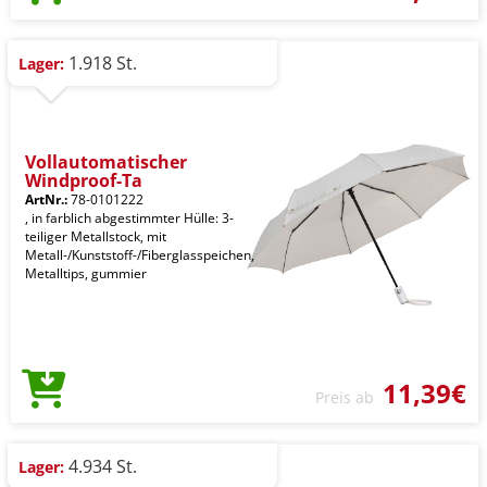
1.918 St.
Lager:
Vollautomatischer
Windproof-Ta
ArtNr.:
78-0101222
, in farblich abgestimmter Hülle: 3-
teiliger Metallstock, mit
Metall-/Kunststoff-/Fiberglasspeichen,
Metalltips, gummier
11,39€
Preis ab
4.934 St.
Lager: