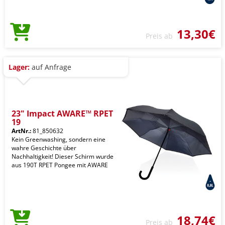
13,30€
Preis ab
Lager:
auf Anfrage
23" Impact AWARE™ RPET
19
ArtNr.:
81_850632
Kein Greenwashing, sondern eine
wahre Geschichte über
Nachhaltigkeit! Dieser Schirm wurde
aus 190T RPET Pongee mit AWARE
18,74€
Preis ab