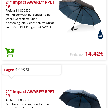
21" Impact AWARE™ RPET
19
ArtNr.:
81_850555
Kein Greenwashing, sondern eine
wahre Geschichte über
Nachhaltigkeit! Dieser Schirm wurde
aus 190T RPET Pongee mit AWARE
14,42€
Preis ab
4.098 St.
Lager:
21" Impact AWARE™ RPET
19
ArtNr.:
81_850605
Kein Greenwashing, sondern eine