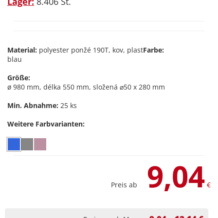
Lager:
8.406 St.
Material:
polyester ponžé 190T, kov, plast
Farbe:
blau
Größe:
ø 980 mm, délka 550 mm, složená ⌀50 x 280 mm
Min. Abnahme:
25 ks
Weitere Farbvarianten:
9,04
Preis ab
€