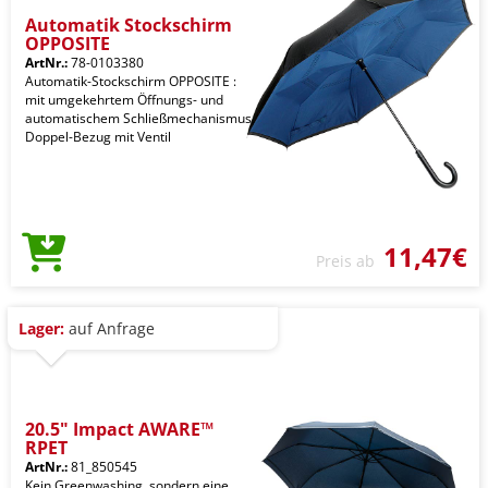
Automatik Stockschirm
OPPOSITE
ArtNr.:
78-0103380
Automatik-Stockschirm OPPOSITE :
mit umgekehrtem Öffnungs- und
automatischem Schließmechanismus,
Doppel-Bezug mit Ventil
11,47€
Preis ab
Lager:
auf Anfrage
20.5" Impact AWARE™
RPET
ArtNr.:
81_850545
Kein Greenwashing, sondern eine