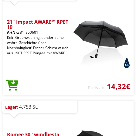
21" Impact AWARE™ RPET
19
ArtNr.:
81_850601
Kein Greenwashing, sondern eine
wahre Geschichte über
Nachhaltigkeit! Dieser Schirm wurde
aus 190T RPET Pongee mit AWARE
14,32€
Preis ab
4.753 St.
Lager:
Romee 30'' windbestä