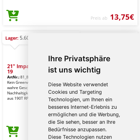
13,75€
Preis ab
5.600 St.
Lager:
Ihre Privatsphäre
21" Impact AWARE™ RPET
ist uns wichtig
19
ArtNr.:
81_850595
Kein Greenwashing, sondern eine
Diese Website verwendet
wahre Geschichte über
Cookies und Targeting
Nachhaltigkeit! Dieser Schirm wurde
aus 190T RPET Pongee mit AWARE
Technologien, um Ihnen ein
besseres Internet-Erlebnis zu
ermöglichen und die Werbung,
die Sie sehen, besser an Ihre
Bedürfnisse anzupassen.
11,02€
Preis ab
Diese Technologien nutzen