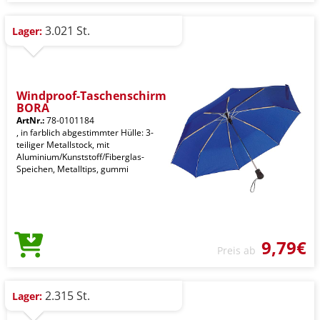
3.021 St.
Lager:
Windproof-Taschenschirm
BORA
ArtNr.:
78-0101184
, in farblich abgestimmter Hülle: 3-
teiliger Metallstock, mit
Aluminium/Kunststoff/Fiberglas-
Speichen, Metalltips, gummi
9,79€
Preis ab
2.315 St.
Lager: