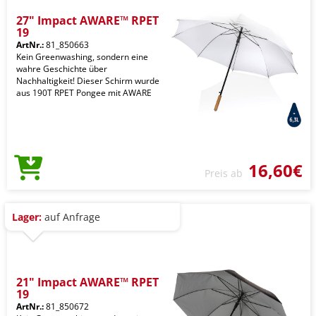
27" Impact AWARE™ RPET
19
ArtNr.:
81_850663
Kein Greenwashing, sondern eine
wahre Geschichte über
Nachhaltigkeit! Dieser Schirm wurde
aus 190T RPET Pongee mit AWARE
16,60€
Preis ab
Lager:
auf Anfrage
21" Impact AWARE™ RPET
19
ArtNr.:
81_850672