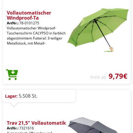
Vollautomatischer
Windproof-Ta
ArtNr.:
78-0101275
Vollautomatischer Windproof-
Taschenschirm CALYPSO in farblich
abgestimmtem Futteral: 3-teiliger
Metallstock, mit Metall-
9,79€
Preis ab
5.508 St.
Lager:
Trav 21,5" Vollautomatik
ArtNr.:
7321616