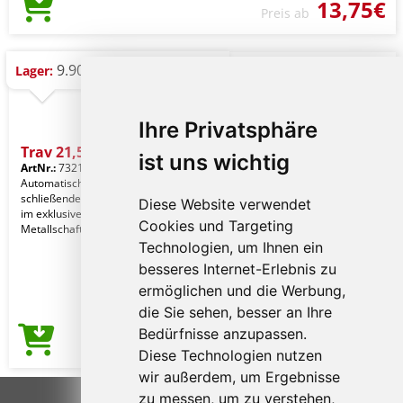
13,75€
Preis ab
9.901 St.
Lager:
Ihre Privatsphäre
Trav 21,5" Vollautomatik
ist uns wichtig
ArtNr.:
7321614
Automatisch öffnender und
schließender Schirm mit 3 Segmenten
Diese Website verwendet
im exklusiven Design. Schwarzer
Cookies und Targeting
Metallschaft, GlasfaserSpe
Technologien, um Ihnen ein
besseres Internet-Erlebnis zu
ermöglichen und die Werbung,
die Sie sehen, besser an Ihre
Bedürfnisse anzupassen.
14,63€
Preis ab
Diese Technologien nutzen
wir außerdem, um Ergebnisse
zu messen, um zu verstehen,