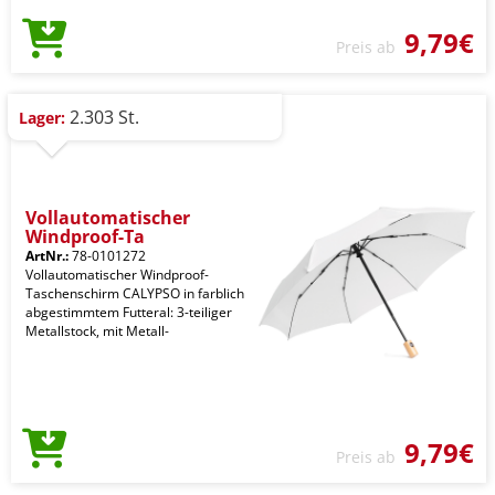
9,79€
Preis ab
2.303 St.
Lager:
Vollautomatischer
Windproof-Ta
ArtNr.:
78-0101272
Vollautomatischer Windproof-
Taschenschirm CALYPSO in farblich
abgestimmtem Futteral: 3-teiliger
Metallstock, mit Metall-
9,79€
Preis ab