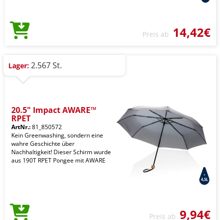
14,42€
Preis ab
2.567 St.
Lager:
20.5" Impact AWARE™
RPET
ArtNr.:
81_850572
Kein Greenwashing, sondern eine
wahre Geschichte über
Nachhaltigkeit! Dieser Schirm wurde
aus 190T RPET Pongee mit AWARE
9,94€
Preis ab