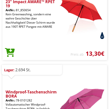
23" Impact AWARE™ RPET
19
ArtNr.:
81_850654
Kein Greenwashing, sondern eine
wahre Geschichte über
Nachhaltigkeit! Dieser Schirm wurde
aus 190T RPET Pongee mit AWARE
13,30€
Preis ab
2.694 St.
Lager:
Windproof-Taschenschirm
BORA
ArtNr.:
78-0101282
Vollautomatischer Windproof-
Taschenschirm BORA, in farblich