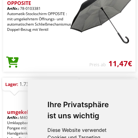
OPPOSITE
ArtNr.:
78-0103381
Automatik-Stockschirm OPPOSITE :
mit umgekehrtem Öffnungs- und
automatischem Schließmechanismus,
Doppel-Bezug mit Ventil
11,47€
Preis ab
1.735 St.
Lager:
Ihre Privatsphäre
umgekehrter Regenschirm
ist uns wichtig
ArtNr.:
M4047629
Umklappbarer Regenschirm aus 190T
Pongee mit Griff zum Einhängen am
Diese Website verwendet
Handgelenk. Mit diesem Schirm
Cookies und Targeting