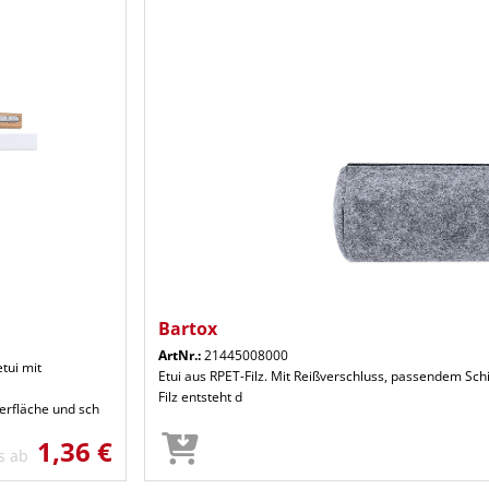
Bartox
ArtNr.:
21445008000
tui mit
Etui aus RPET-Filz. Mit Reißverschluss, passendem Sc
Filz entsteht d
berfläche und sch
1,36 €
is ab