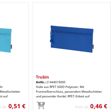
Trubin
ArtNr.:
21444019000
it
Hülle aus RPET 600D Polyester. Mit
Metallschieber
Frontreißverschluss, passendem Metallschieber
tt auf
und passender Kordel. RPET-Etikett auf
0,51 €
0,46 €
is ab
Preis ab