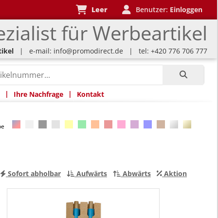
Leer
Benutzer:
Einloggen
zialist für Werbeartikel
ikel
| e-mail:
info@promodirect.de
| tel: +420 776 706 777
|
|
Ihre Nachfrage
Kontakt
rbe
Sofort abholbar
Aufwärts
Abwärts
Aktion