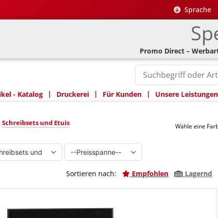
Sprache
Spe
Promo Direct – Werbart
|
|
|
kel - Katalog
Druckerei
Für Kunden
Unsere Leistungen
d Etuis
»
Schreibsets und Etuis
Wähle eine Fa
Sortieren nach:
Empfohlen
Lagernd