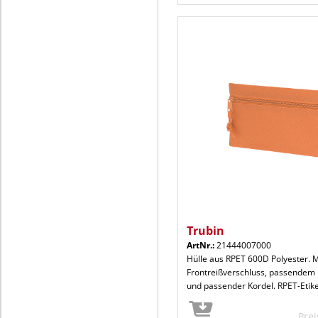
Trubin
ArtNr.:
21444007000
Hülle aus RPET 600D Polyester. M
Frontreißverschluss, passendem 
und passender Kordel. RPET-Etike
Pre