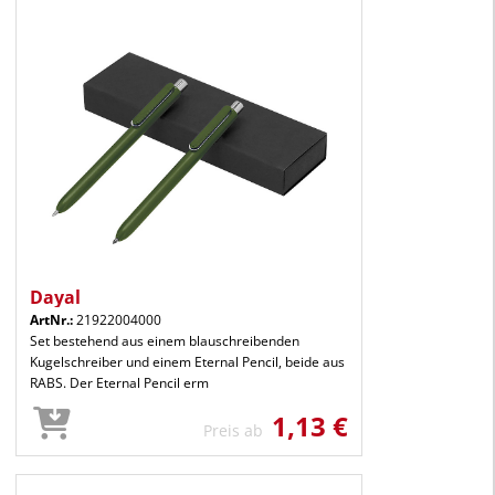
Dayal
ArtNr.:
21922004000
Set bestehend aus einem blauschreibenden
Kugelschreiber und einem Eternal Pencil, beide aus
RABS. Der Eternal Pencil erm
1,13 €
Preis ab