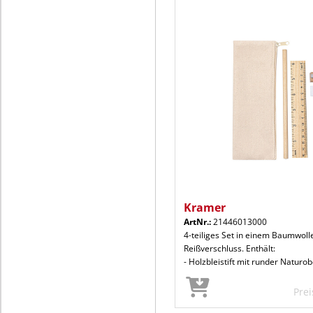
Kramer
ArtNr.:
21446013000
4-teiliges Set in einem Baumwolle
Reißverschluss. Enthält:
- Holzbleistift mit runder Naturo
Pre