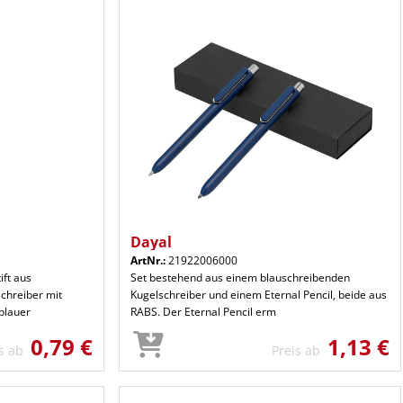
Dayal
ArtNr.:
21922006000
ift aus
Set bestehend aus einem blauschreibenden
chreiber mit
Kugelschreiber und einem Eternal Pencil, beide aus
blauer
RABS. Der Eternal Pencil erm
0,79 €
1,13 €
is ab
Preis ab