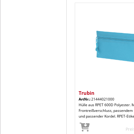
Trubin
ArtNr.:
21444021000
Hülle aus RPET 600D Polyester. M
Frontreißverschluss, passendem 
und passender Kordel. RPET-Etike
Pre