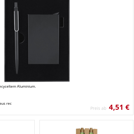
 recyceltem Aluminium.
aus rec
4,51 €
Preis ab