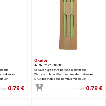
Okafor
ArtNr.:
21923004000
ift aus
Set aus Kugelschreiber und Bleistift aus
chreiber mit
Weizenstroh und Bambus. Kugelschreiber mit
blauer
Druckmechanik aus Bambus mit blauer
0,79 €
0,79 €
is ab
Preis ab