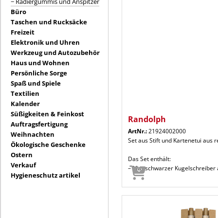
− Radiergummis und Anspitzer
Büro
Taschen und Rucksäcke
Freizeit
Elektronik und Uhren
Werkzeug und Autozubehör
Haus und Wohnen
Persönliche Sorge
Spaß und Spiele
Textilien
Kalender
Süßigkeiten & Feinkost
Randolph
Auftragsfertigung
ArtNr.:
21924002000
Weihnachten
Set aus Stift und Kartenetui aus
Ökologische Geschenke
Ostern
Das Set enthält:
Verkauf
– Mattschwarzer Kugelschreiber 
Hygieneschutz artikel