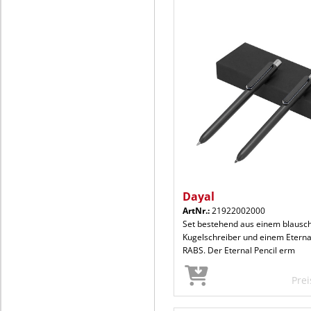
Dayal
ArtNr.:
21922002000
Set bestehend aus einem blausc
Kugelschreiber und einem Eternal
RABS. Der Eternal Pencil erm
Pre