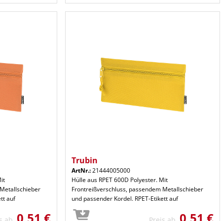
Trubin
ArtNr.:
21444005000
it
Hülle aus RPET 600D Polyester. Mit
Metallschieber
Frontreißverschluss, passendem Metallschieber
tt auf
und passender Kordel. RPET-Etikett auf
0,51 €
0,51 €
is ab
Preis ab