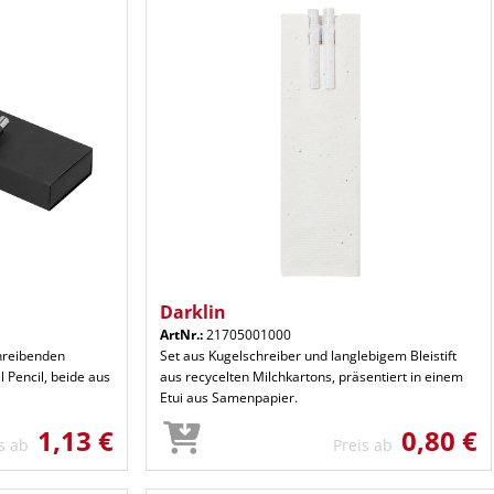
Darklin
ArtNr.:
21705001000
hreibenden
Set aus Kugelschreiber und langlebigem Bleistift
 Pencil, beide aus
aus recycelten Milchkartons, präsentiert in einem
Etui aus Samenpapier.
1,13 €
0,80 €
is ab
Preis ab