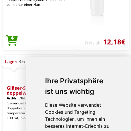
es mit nur einer Han
12,18€
Preis ab
8.678 St.
Lager:
Ihre Privatsphäre
Gläser-Set DRINK LINE,
ist uns wichtig
doppelw
ArtNr.:
78-0304250
Gläser-Set DRINK LINE ,
Diese Website verwendet
doppelwandig: 2er Set, transparent,
Cookies und Targeting
temperaturbeständig, Füllmenge ca.
100 ml, in edler Geschenk
Technologien, um Ihnen ein
besseres Internet-Erlebnis zu