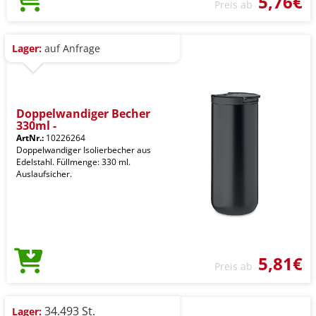
5,76€
Preis ab
Lager:
auf Anfrage
Doppelwandiger Becher
330ml -
ArtNr.:
10226264
Doppelwandiger Isolierbecher aus
Edelstahl. Füllmenge: 330 ml.
Auslaufsicher.
5,81€
Preis ab
34.493 St.
Lager: