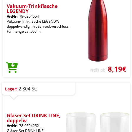
Vakuum-Trinkflasche
LEGENDY
ArtNr.:
78-0304554
Vakuum-Trinkflasche LEGENDY:
doppelwandig, mit Schraubverschluss,
Füllmenge ca. 500 ml
8,19€
Preis ab
2.804 St.
Lager:
Gläser-Set DRINK LINE,
doppelw
ArtNr.:
78-0304252
Gläser-Set DRINK LINE ,