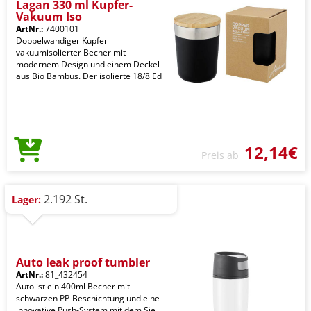
Lagan 330 ml Kupfer-
Vakuum Iso
ArtNr.:
7400101
Doppelwandiger Kupfer
vakuumisolierter Becher mit
modernem Design und einem Deckel
aus Bio Bambus. Der isolierte 18/8 Ed
12,14€
Preis ab
2.192 St.
Lager:
Auto leak proof tumbler
ArtNr.:
81_432454
Auto ist ein 400ml Becher mit
schwarzen PP-Beschichtung und eine
innovative Push-System mit dem Sie