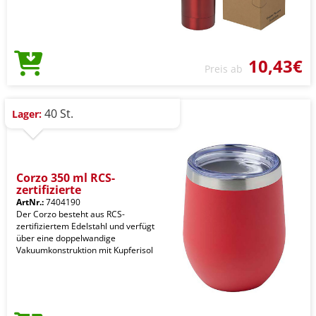
10,43€
Preis ab
40 St.
Lager:
Corzo 350 ml RCS-
zertifizierte
ArtNr.:
7404190
Der Corzo besteht aus RCS-
zertifiziertem Edelstahl und verfügt
über eine doppelwandige
Vakuumkonstruktion mit Kupferisol