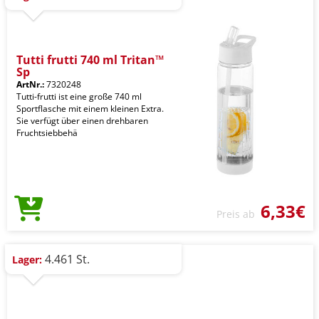
Tutti frutti 740 ml Tritan™
Sp
ArtNr.:
7320248
Tutti-frutti ist eine große 740 ml
Sportflasche mit einem kleinen Extra.
Sie verfügt über einen drehbaren
Fruchtsiebbehä
6,33€
Preis ab
4.461 St.
Lager: