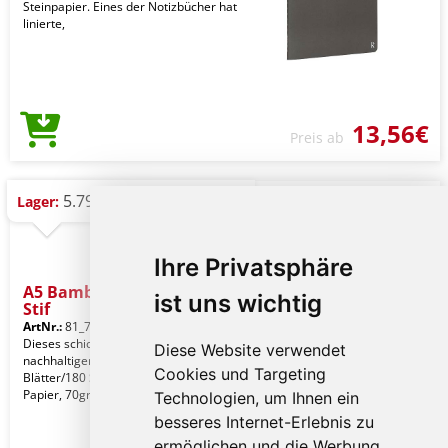
Steinpapier. Eines der Notizbücher hat
linierte,
13,56€
Preis ab
5.794 St.
Lager:
Ihre Privatsphäre
A5 Bambus Notizbuch &
ist uns wichtig
Stif
ArtNr.:
81_772159
Dieses schicke Notizbuch aus
Diese Website verwendet
nachhaltigem Bambus hat 90
Cookies und Targeting
Blätter/180 Seiten aus recyceltem
Papier, 70gr/m². Der Bambusst
Technologien, um Ihnen ein
besseres Internet-Erlebnis zu
ermöglichen und die Werbung,