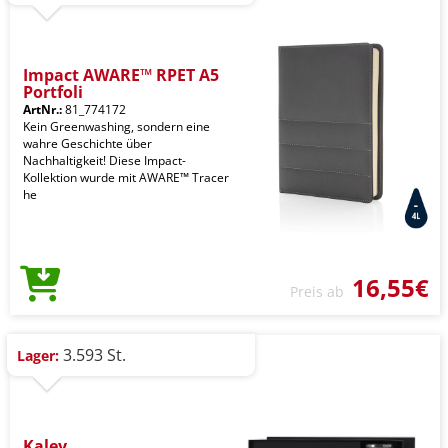
Impact AWARE™ RPET A5
Portfoli
ArtNr.:
81_774172
Kein Greenwashing, sondern eine
wahre Geschichte über
Nachhaltigkeit! Diese Impact-
Kollektion wurde mit AWARE™ Tracer
he
16,55€
Preis ab
3.593 St.
Lager:
Kaley