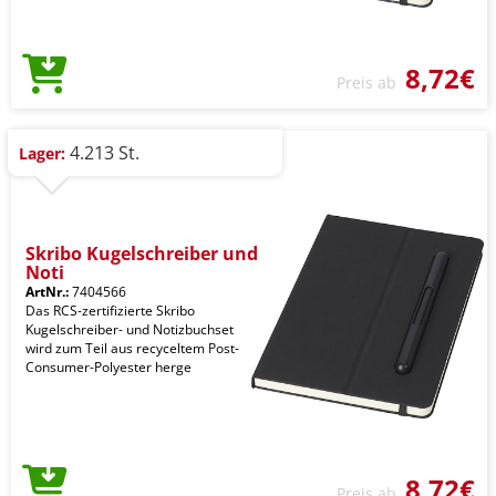
8,72€
Preis ab
4.213 St.
Lager:
Skribo Kugelschreiber und
Noti
ArtNr.:
7404566
Das RCS-zertifizierte Skribo
Kugelschreiber- und Notizbuchset
wird zum Teil aus recyceltem Post-
Consumer-Polyester herge
8,72€
Preis ab