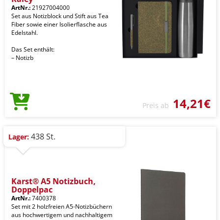
ArtNr.:
21927004000
Set aus Notizblock und Stift aus Tea
Fiber sowie einer Isolierflasche aus
Edelstahl.
Das Set enthält:
– Notizb
14,21€
Preis ab
438 St.
Lager:
Karst® A5 Notizbuch,
Doppelpac
ArtNr.:
7400378
Set mit 2 holzfreien A5-Notizbüchern
aus hochwertigem und nachhaltigem