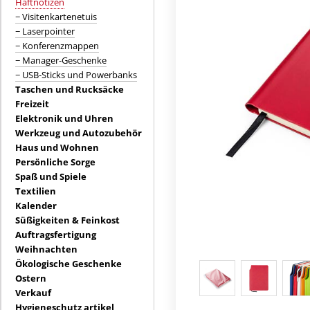
Haftnotizen
− Visitenkartenetuis
− Laserpointer
− Konferenzmappen
− Manager-Geschenke
− USB-Sticks und Powerbanks
Taschen und Rucksäcke
Freizeit
Elektronik und Uhren
Werkzeug und Autozubehör
Haus und Wohnen
Persönliche Sorge
Spaß und Spiele
Textilien
Kalender
Süßigkeiten & Feinkost
Auftragsfertigung
Weihnachten
Ökologische Geschenke
Ostern
Verkauf
Hygieneschutz artikel