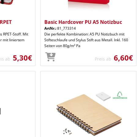
 RPET
Basic Hardcover PU A5 Notizbuc
ArtNr.:
81_773314
 RPET-Stoff. Mit
Die perfekte Kombination: A5 PU Notizbuch mit
r mit liniertem
Stifteschlaufe und Stylus Stift aus Metall. Inkl. 160
Seiten von 80g/m² Pa
5,30€
6,60€
eis ab
Preis ab