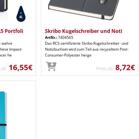
 Portfoli
Skribo Kugelschreiber und Noti
ArtNr.:
7404565
e wahre
Das RCS-zertifizierte Skribo Kugelschreiber- und
Diese Impact-
Notizbuchset wird zum Teil aus recyceltem Post-
acer he
Consumer-Polyester herge
16,55€
8,72€
s ab
Preis ab