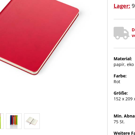
Lager:
9
D
v
Material:
papír, eko
Farbe:
Rot
Größe:
152 x 209
Min. Abn
75 St.
Weitere F