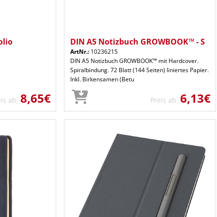
olio
DIN A5 Notizbuch GROWBOOK™ - S
ArtNr.:
10236215
DIN A5 Notizbuch GROWBOOK™ mit Hardcover.
Spiralbindung. 72 Blatt (144 Seiten) liniertes Papier.
Inkl. Birkensamen (Betu
8,65€
6,13€
eis ab
Preis ab