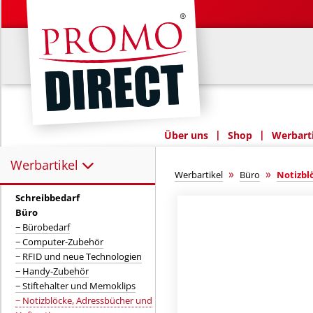
|
|
Über uns
Shop
Werbarti
Werbartikel
Werbartikel:
»
»
Werbartikel
Büro
Notizbl
Schreibbedarf
Büro
− Bürobedarf
− Computer-Zubehör
− RFID und neue Technologien
− Handy-Zubehör
− Stiftehalter und Memoklips
− Notizblöcke, Adressbücher und