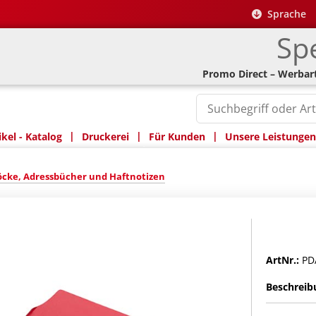
Sprache
Spe
Promo Direct – Werbart
|
|
|
kel - Katalog
Druckerei
Für Kunden
Unsere Leistungen
öcke, Adressbücher und Haftnotizen
ArtNr.:
PD
Beschreib