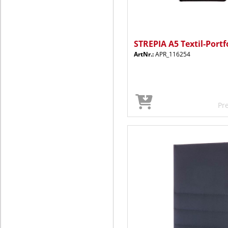
STREPIA A5 Textil-Portf
ArtNr.:
APR_116254
Pr