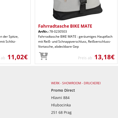
Fahrradtasche BIKE MATE
ArtNr.:
78-0230503
n der Spitze,
Fahrradtasche BIKE MATE : geräumiges Hauptfach
mit Schlitz-
mit Reiß- und Schnappverschluss, Reißverschluss-
Vortasche, abdeckbare Gep
11,02€
13,18€
s ab
Preis ab
WERK - SHOWROOM - DRUCKEREI
Promo Direct
Hlavni 884
Hlubocinka
251 68 Prag