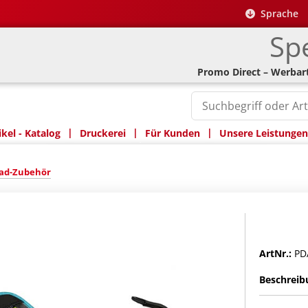
Sprache
Spe
Promo Direct – Werbart
|
|
|
kel - Katalog
Druckerei
Für Kunden
Unsere Leistungen
ad-Zubehör
ArtNr.:
PD
Beschreib