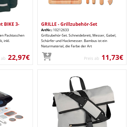
t BIKE 3-
GRILLE - Grillzubehör-Set
ArtNr.:
10212633
chen Packtaschen
Grillzubehör-Set. Schneidebrett, Messer, Gabel,
, inkl.
Schärfer und Hackmesser. Bambus ist ein
Naturmaterial, die Farbe der Art
22,97€
11,73€
s ab
Preis ab