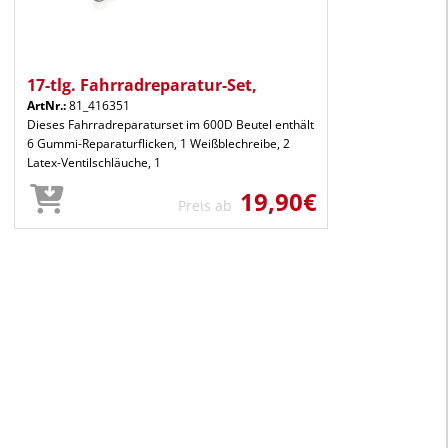
17-tlg. Fahrradreparatur-Set,
ArtNr.:
81_416351
Dieses Fahrradreparaturset im 600D Beutel enthält
6 Gummi-Reparaturflicken, 1 Weißblechreibe, 2
Latex-Ventilschläuche, 1
19,90€
Preis ab