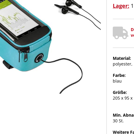
Lager:
1
D
v
Material:
polyester,
Farbe:
blau
Größe:
205 x 95 
Min. Abn
30 St.
Weitere F