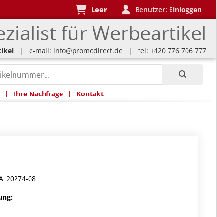
Leer
Benutzer:
Einloggen
zialist für Werbeartikel
ikel
| e-mail:
info@promodirect.de
| tel: +420 776 706 777
|
|
Ihre Nachfrage
Kontakt
A_20274-08
ung: