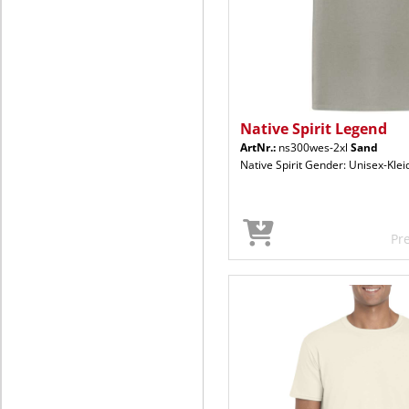
Native Spirit Legend
ArtNr.:
ns300wes-2xl
Sand
Native Spirit Gender: Unisex-Kle
Pr