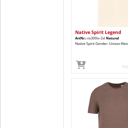
Native Spirit Legend
ArtNr.:
ns300iv-2xl
Natural
Native Spirit Gender: Unisex-Kle
Pr