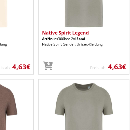
Native Spirit Legend
ArtNr.:
ns300bec-2xl
Sand
idung
Native Spirit Gender: Unisex-Kleidung
4,63€
4,63€
eis ab
Preis ab