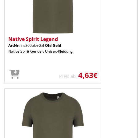
Native Spirit Legend
ArtNr.:
ns300okh-2xl
Old Gold
Native Spirit Gender: Unisex-Kleidung
4,63€
Preis ab