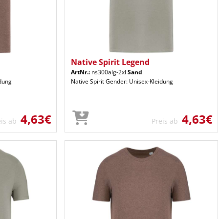
Native Spirit Legend
ArtNr.:
ns300alg-2xl
Sand
idung
Native Spirit Gender: Unisex-Kleidung
4,63€
4,63€
eis ab
Preis ab