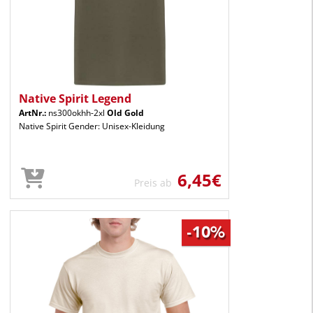
Native Spirit Legend
ArtNr.:
ns300okhh-2xl
Old Gold
Native Spirit Gender: Unisex-Kleidung
6,45€
Preis ab