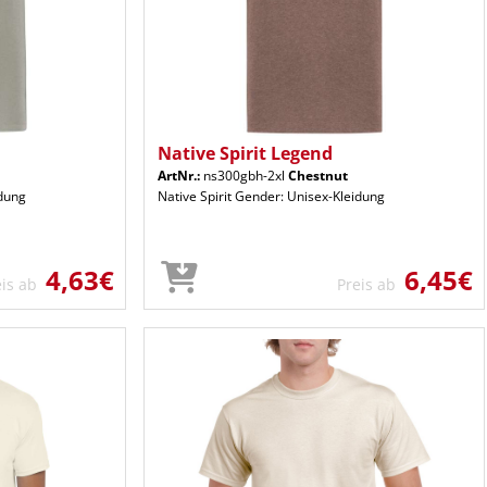
Native Spirit Legend
ArtNr.:
ns300gbh-2xl
Chestnut
idung
Native Spirit Gender: Unisex-Kleidung
4,63€
6,45€
eis ab
Preis ab