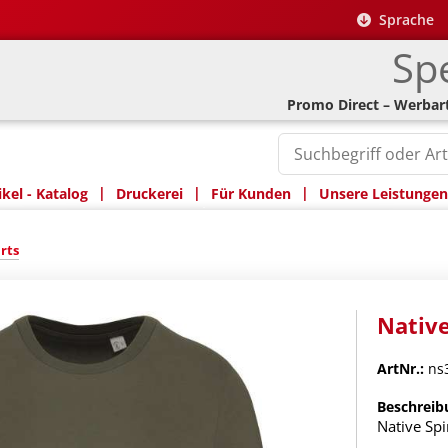
Sprache
Spe
Promo Direct – Werbart
|
|
|
kel - Katalog
Druckerei
Für Kunden
Unsere Leistungen
irts
Native
ArtNr.:
ns3
Beschreib
Native Spi