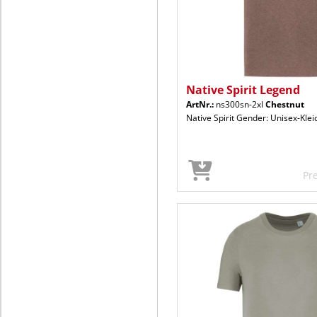
Native Spirit Legend
ArtNr.:
ns300sn-2xl
Chestnut
Native Spirit Gender: Unisex-Kle
Pr