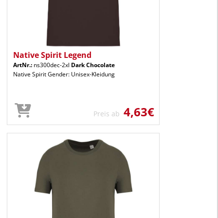
Native Spirit Legend
ArtNr.:
ns300dec-2xl
Dark Chocolate
Native Spirit Gender: Unisex-Kleidung
4,63€
Preis ab