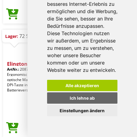
besseres Internet-Erlebnis zu
ermöglichen und die Werbung,
2,91 €
Preis ab
die Sie sehen, besser an Ihre
Bedürfnisse anzupassen.
Diese Technologien nutzen
72 St.
Lager:
wir außerdem, um Ergebnisse
zu messen, um zu verstehen,
woher unsere Besucher
kommen oder um unsere
Elington
ArtNr.:
20870008000
Website weiter zu entwickeln.
Ergonomisch gestaltete kabellose
optische Maus mit RPET-Oberfläche.
DPI-Taste inklusive,
Alle akzeptieren
Batterieversorgung: 1x AA (nich
Ich lehne ab
Einstellungen ändern
3,55 €
Preis ab