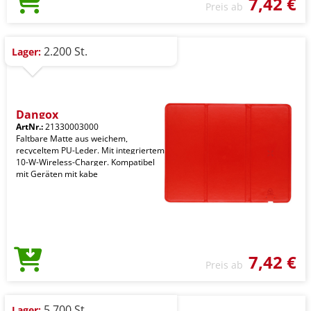
7,42 €
Preis ab
2.200 St.
Lager:
Dangox
ArtNr.:
21330003000
Faltbare Matte aus weichem,
recyceltem PU-Leder. Mit integriertem
10-W-Wireless-Charger. Kompatibel
mit Geräten mit kabe
7,42 €
Preis ab
5.700 St.
Lager: