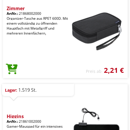
Zimmer
ArtNr.:
21868002000
Organizer-Tasche aus RPET 600D. Mit
einem vollständig zu öffnenden
Hauptfach mit Metallgriff und
mehreren Innenfächern,
2,21 €
Preis ab
1.519 St.
Lager:
Higgins
ArtNr.:
21861002000
Gamer-Mauspad für ein intensives