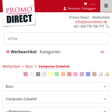
Leer
Benutzer:
Einloggen
Promo Direct – Werbartikel
info@promodirect.de
tel. +420 776 706 777
Werbeartikel
- Kategorien
Computer-Zubehör
»
»
Werbartikel
Büro
Computer-Zubehör