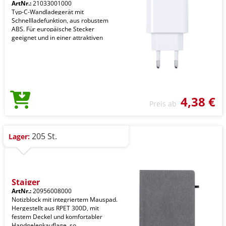
ArtNr.:
21033001000
Typ-C-Wandladegerät mit
Schnellladefunktion, aus robustem
ABS. Für europäische Stecker
geeignet und in einer attraktiven
4,38 €
Preis ab
205 St.
Lager:
Staiger
ArtNr.:
20956008000
Notizblock mit integriertem Mauspad.
Hergestellt aus RPET 300D, mit
festem Deckel und komfortabler
Handgelenkauflage, so