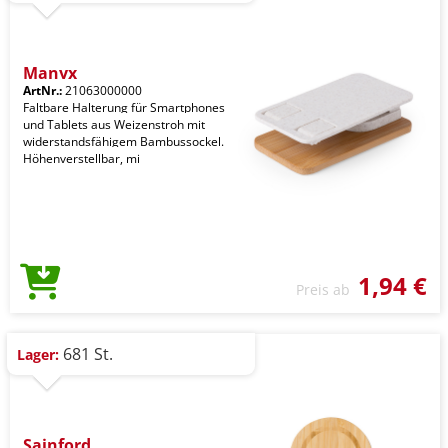
Manyx
ArtNr.:
21063000000
Faltbare Halterung für Smartphones
und Tablets aus Weizenstroh mit
widerstandsfähigem Bambussockel.
Höhenverstellbar, mi
1,94 €
Preis ab
681 St.
Lager:
Sainford