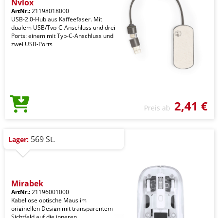
Nylox
ArtNr.:
21198018000
USB-2.0-Hub aus Kaffeefaser. Mit
dualem USB/Typ-C-Anschluss und drei
Ports: einem mit Typ-C-Anschluss und
zwei USB-Ports
2,41 €
Preis ab
569 St.
Lager:
Mirabek
ArtNr.:
21196001000
Kabellose optische Maus im
originellen Design mit transparentem
Sichtfeld auf die inneren