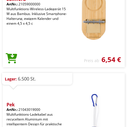
ArtNr.:
21059000000
Multifunktions-Wireless-Ladegerät 15
W aus Bambus. Inklusive Smartphone-
Halterung, ewigem Kalender und
einem 4,5 x 4,5 c
6,54 €
Preis ab
6.500 St.
Lager:
Pek
ArtNr.:
21043019000
Multifunktions-Ladekabel aus
recyceltem Aluminium mit
intelligentem Design für praktische