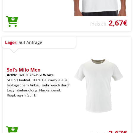
2,67€
Preis ab
Lager:
auf Anfrage
Sol's Milo Men
ArtNr.:
so02076wh-xl
White
SOL'S Qualität. 100% Baumwolle aus
biologischem Anbau. sehr weich durch
Enzymbehandlung. Nackenband.
Rippkragen. Stil. k
2,67€