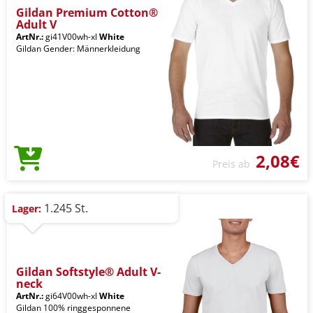
Gildan Premium Cotton®
Adult V
ArtNr.:
gi41V00wh-xl
White
Gildan Gender: Männerkleidung
2,08€
Preis ab
1.245 St.
Lager:
Gildan Softstyle® Adult V-
neck
ArtNr.:
gi64V00wh-xl
White
Gildan 100% ringgesponnene