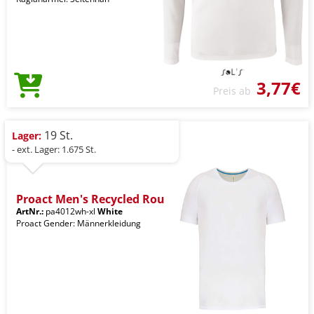
3,77€
Preis ab
19 St.
Lager:
- ext. Lager: 1.675 St.
Proact Men's Recycled Rou
ArtNr.:
pa4012wh-xl
White
Proact Gender: Männerkleidung