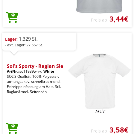
3,44€
Preis ab
1.329 St.
Lager:
- ext. Lager: 27.567 St.
Sol's Sporty - Raglan Sle
ArtNr.:
so11939wh-xl
White
SOL'S Qualität. 100% Polyester.
atmungsaktiv. schnelltrocknend.
Feinrippeinfassung am Hals. Stil.
Raglanärmel. Seitennäh
3,58€
Preis ab