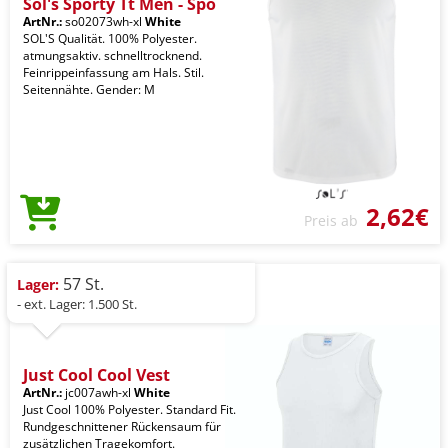
Sol's Sporty Tt Men - Spo
ArtNr.:
so02073wh-xl
White
SOL'S Qualität. 100% Polyester.
atmungsaktiv. schnelltrocknend.
Feinrippeinfassung am Hals. Stil.
Seitennähte. Gender: M
2,62€
Preis ab
57 St.
Lager:
- ext. Lager: 1.500 St.
Just Cool Cool Vest
ArtNr.:
jc007awh-xl
White
Just Cool 100% Polyester. Standard Fit.
Rundgeschnittener Rückensaum für
zusätzlichen Tragekomfort.