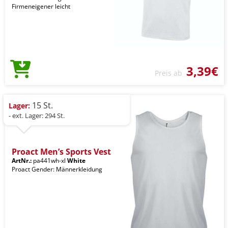
Firmeneigener leicht
3,39€
Preis ab
15 St.
Lager:
- ext. Lager: 294 St.
Proact Men’s Sports Vest
ArtNr.:
pa441wh-xl
White
Proact Gender: Männerkleidung