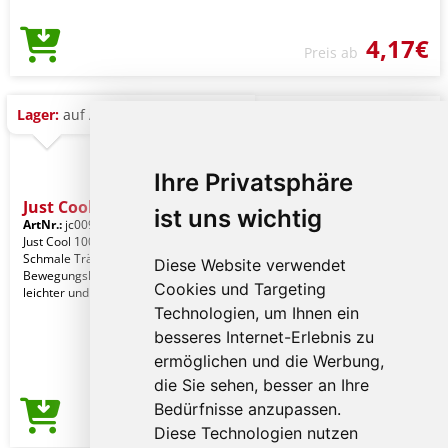
4,17€
Preis ab
Lager:
auf Anfrage
Ihre Privatsphäre
Just Cool Cool Muscle Vest
ist uns wichtig
ArtNr.:
jc009awh-xl
White
Just Cool 100% Polyester. Standard Fit.
Schmale Träger sorgen für
Diese Website verwendet
Bewegungskomfort. Firmeneigener
Cookies und Targeting
leichter und geschmeid
Technologien, um Ihnen ein
besseres Internet-Erlebnis zu
ermöglichen und die Werbung,
die Sie sehen, besser an Ihre
Bedürfnisse anzupassen.
4,31€
Preis ab
Diese Technologien nutzen