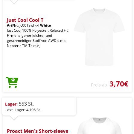
Just Cool Cool T
ArtNr.:
jc001awh-xl
White
Just Cool 100% Polyester. Relaxed Fit.
Firmeneigener leichter und
geschmeidiger Stoff von AWDis mit
Neoteric TM Textur,
3,70€
Preis ab
553 St.
Lager:
- ext. Lager: 4.195 St.
Proact Men's Short-sleeve