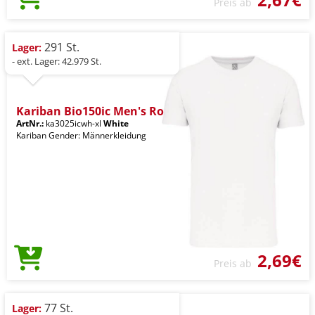
Preis ab
291 St.
Lager:
- ext. Lager: 42.979 St.
Kariban Bio150ic Men's Ro
ArtNr.:
ka3025icwh-xl
White
Kariban Gender: Männerkleidung
2,69€
Preis ab
77 St.
Lager: