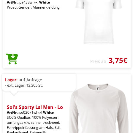
ArtNr.:
pa438wh-xl
White
Proact Gender: Männerkleidung
3,75€
Preis ab
Lager:
auf Anfrage
- ext. Lager: 13.305 St.
Sol's Sporty Lsl Men - Lo
ArtNr.:
so02071wh-xl
White
SOL'S Qualität. 100% Polyester.
atmungsaktiv. schnelltrocknend.
Feinrippeinfassung am Hals. Stil.
Raglanärmel. Seitennäh