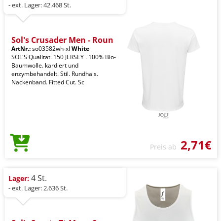
- ext. Lager: 42.468 St.
Sol's Crusader Men - Roun
ArtNr.:
so03582wh-xl
White
SOL'S Qualität. 150 JERSEY . 100% Bio-
Baumwolle. kardiert und
enzymbehandelt. Stil. Rundhals.
Nackenband. Fitted Cut. Sc
2,71€
Preis ab
4 St.
Lager:
- ext. Lager: 2.636 St.