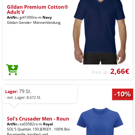
Gildan Premium Cotton®
Adult V
ArtNr.:
gi41V00nv-m
Navy
Gildan Gender: Männerkleidung
2,66€
Preis ab
79 St.
Lager:
- ext. Lager: 8.672 St.
Sol's Crusader Men - Roun
ArtNr.:
so03582ro-m
Royal
SOL'S Qualität. 150 JERSEY . 100% Bio-
Baumwolle. kardiert und