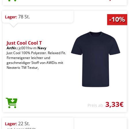
78 St.
Lager:
Just Cool Cool T
ArtNr.:
jc001fnv-m
Navy
Just Cool 100% Polyester. Relaxed Fit.
Firmeneigener leichter und
geschmeidiger Stoff von AWDis mit
Neoteric TM Textur,
3,33€
Preis ab
22 St.
Lager: