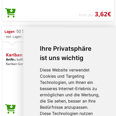
3,62€
Preis ab
50 St.
Lager:
- ext. Lager: 232 St.
Ihre Privatsphäre
Kariban Men's Boxer Short
ist uns wichtig
ArtNr.:
ka800tb-m
Sapphire
Kariban Gender: Männerkleidung
Diese Website verwendet
Cookies und Targeting
Technologien, um Ihnen ein
besseres Internet-Erlebnis zu
ermöglichen und die Werbung,
die Sie sehen, besser an Ihre
Bedürfnisse anzupassen.
3,62€
Preis ab
Diese Technologien nutzen