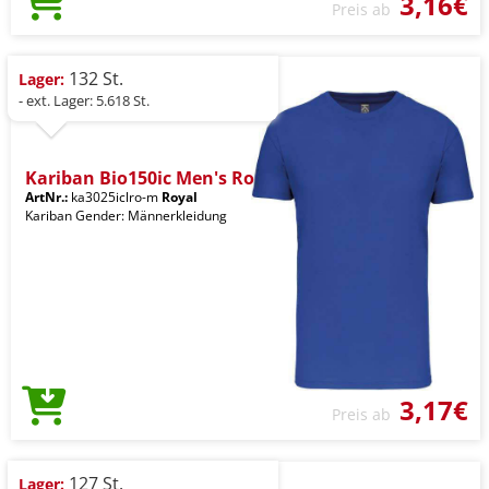
3,16€
Preis ab
132 St.
Lager:
- ext. Lager: 5.618 St.
Kariban Bio150ic Men's Ro
ArtNr.:
ka3025iclro-m
Royal
Kariban Gender: Männerkleidung
3,17€
Preis ab
127 St.
Lager: