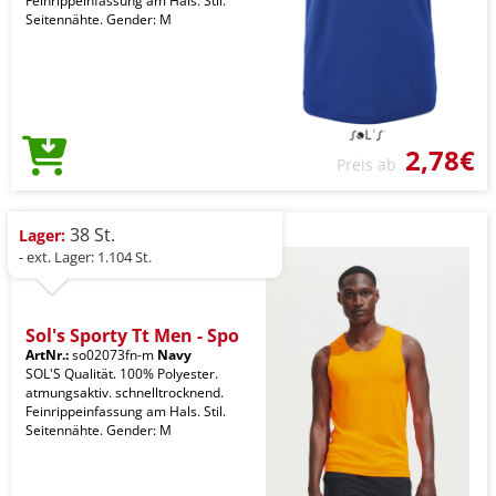
Feinrippeinfassung am Hals. Stil.
Seitennähte. Gender: M
2,78€
Preis ab
38 St.
Lager:
- ext. Lager: 1.104 St.
Sol's Sporty Tt Men - Spo
ArtNr.:
so02073fn-m
Navy
SOL'S Qualität. 100% Polyester.
atmungsaktiv. schnelltrocknend.
Feinrippeinfassung am Hals. Stil.
Seitennähte. Gender: M