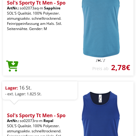
Sol's Sporty Tt Men - Spo
ArtNr.:
so02073aq-m
Sapphire
SOL'S Qualität. 100% Polyester.
atmungsaktiv. schnelltrocknend.
Feinrippeinfassung am Hals. Stil.
Seitennähte. Gender: M
2,78€
Preis ab
16 St.
Lager:
- ext. Lager: 1.825 St.
Sol's Sporty Tt Men - Spo
ArtNr.:
so02073ro-m
Royal
SOL'S Qualität. 100% Polyester.
atmungsaktiv. schnelltrocknend.