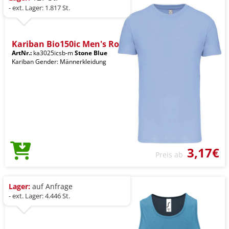
- ext. Lager: 1.817 St.
Kariban Bio150ic Men's Ro
ArtNr.:
ka3025icsb-m
Stone Blue
Kariban Gender: Männerkleidung
3,17€
Preis ab
Lager:
auf Anfrage
- ext. Lager: 4.446 St.