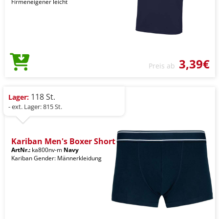
Firmeneigener leicht
3,39€
Preis ab
118 St.
Lager:
- ext. Lager: 815 St.
Kariban Men's Boxer Short
ArtNr.:
ka800nv-m
Navy
Kariban Gender: Männerkleidung