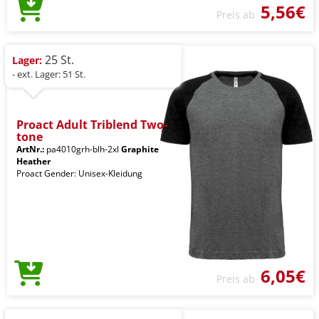
5,56€
Preis ab
25 St.
Lager:
- ext. Lager: 51 St.
Proact Adult Triblend Two-
tone
ArtNr.:
pa4010grh-blh-2xl
Graphite
Heather
Proact Gender: Unisex-Kleidung
6,05€
Preis ab