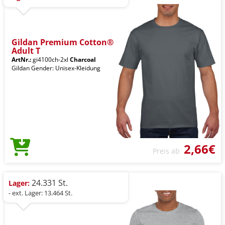
Gildan Premium Cotton®
Adult T
ArtNr.:
gi4100ch-2xl
Charcoal
Gildan Gender: Unisex-Kleidung
2,66€
Preis ab
24.331 St.
Lager:
- ext. Lager: 13.464 St.