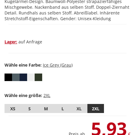
Kugelärmel-Design. Baumwoll-Polyester strapazierfähiges
Mischgewebe. Nackenband aus selben Stoff. Doppel-Ziernaht
Detail. Rundhals aus selben Stoff. Abreißlabel. Inhärente
Stretchstoff-Eigenschaften. Gender: Unisex-Kleidung
Lager:
auf Anfrage
Wähle eine Farbe:
Wähle eine größe:
XS
S
M
L
XL
2XL
5,93
Preis ab
€