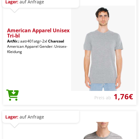
Lager:
auf Anfrage
American Apparel Unisex
Tri-bl
ArtNr.:
aatr401atgr-2xl
Charcoal
American Apparel Gender: Unisex-
Kleidung
1,76€
Preis ab
Lager:
auf Anfrage