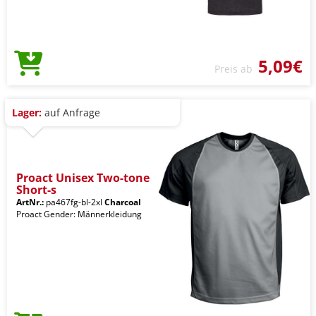
5,09€
Preis ab
Lager:
auf Anfrage
Proact Unisex Two-tone
Short-s
ArtNr.:
pa467fg-bl-2xl
Charcoal
Proact Gender: Männerkleidung