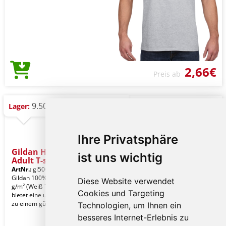
2,66€
Preis ab
9.505 St.
Lager:
Ihre Privatsphäre
Gildan Heavy Cotton™
ist uns wichtig
Adult T-s
ArtNr.:
gi5000sp-2xl
Sport Grey
Gildan 100% US-Baumwolle, 180,0
Diese Website verwendet
g/m² (Weiß 170,0 g/m²). Heavy Cotton
Cookies und Targeting
bietet eine umfangreiche Farbpalette
zu einem güns
Technologien, um Ihnen ein
besseres Internet-Erlebnis zu