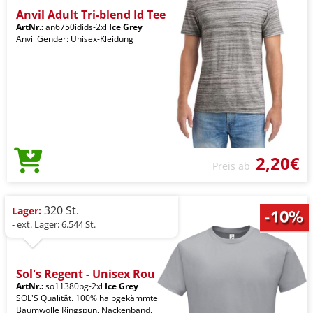
Anvil Adult Tri-blend Id Tee
ArtNr.:
an6750idids-2xl
Ice Grey
Anvil Gender: Unisex-Kleidung
2,20€
Preis ab
320 St.
Lager:
- ext. Lager: 6.544 St.
Sol's Regent - Unisex Rou
ArtNr.:
so11380pg-2xl
Ice Grey
SOL'S Qualität. 100% halbgekämmte
Baumwolle Ringspun. Nackenband.