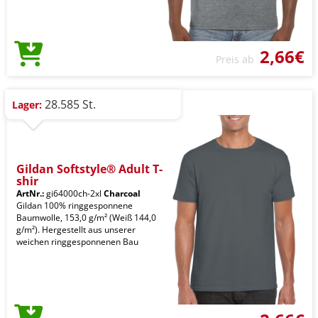
2,66€
Preis ab
28.585 St.
Lager:
Gildan Softstyle® Adult T-
shir
ArtNr.:
gi64000ch-2xl
Charcoal
Gildan 100% ringgesponnene
Baumwolle, 153,0 g/m² (Weiß 144,0
g/m²). Hergestellt aus unserer
weichen ringgesponnenen Bau