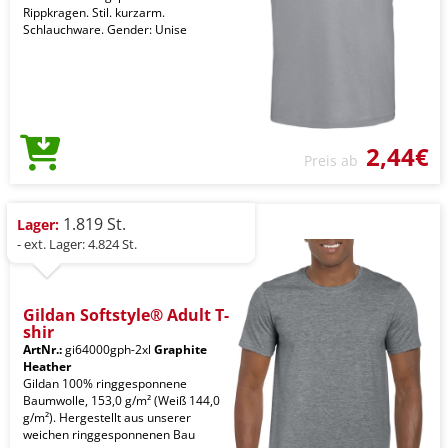
Rippkragen. Stil. kurzarm.
Schlauchware. Gender: Unise
2,44€
Preis ab
1.819 St.
Lager:
- ext. Lager: 4.824 St.
Gildan Softstyle® Adult T-
shir
ArtNr.:
gi64000gph-2xl
Graphite
Heather
Gildan 100% ringgesponnene
Baumwolle, 153,0 g/m² (Weiß 144,0
g/m²). Hergestellt aus unserer
weichen ringgesponnenen Bau