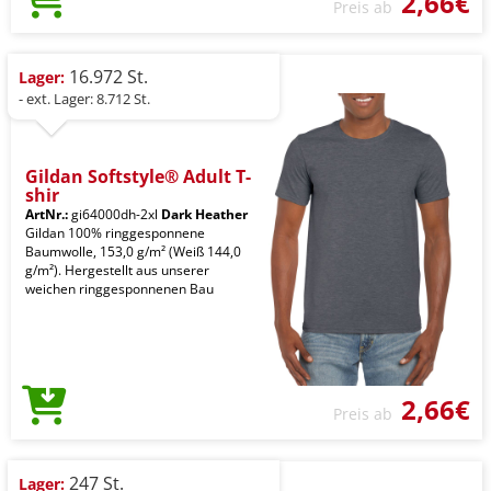
2,66€
Preis ab
16.972 St.
Lager:
- ext. Lager: 8.712 St.
Gildan Softstyle® Adult T-
shir
ArtNr.:
gi64000dh-2xl
Dark Heather
Gildan 100% ringgesponnene
Baumwolle, 153,0 g/m² (Weiß 144,0
g/m²). Hergestellt aus unserer
weichen ringgesponnenen Bau
2,66€
Preis ab
247 St.
Lager: