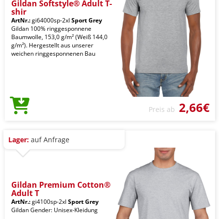
Gildan Softstyle® Adult T-
shir
ArtNr.:
gi64000sp-2xl
Sport Grey
Gildan 100% ringgesponnene
Baumwolle, 153,0 g/m² (Weiß 144,0
g/m²). Hergestellt aus unserer
weichen ringgesponnenen Bau
2,66€
Preis ab
Lager:
auf Anfrage
Gildan Premium Cotton®
Adult T
ArtNr.:
gi4100sp-2xl
Sport Grey
Gildan Gender: Unisex-Kleidung