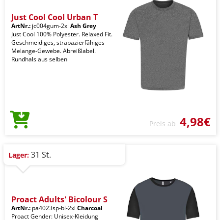
Just Cool Cool Urban T
ArtNr.:
jc004gum-2xl
Ash Grey
Just Cool 100% Polyester. Relaxed Fit.
Geschmeidiges, strapazierfähiges
Melange-Gewebe. Abreißlabel.
Rundhals aus selben
4,98€
Preis ab
31 St.
Lager:
Proact Adults' Bicolour S
ArtNr.:
pa4023sp-bl-2xl
Charcoal
Proact Gender: Unisex-Kleidung