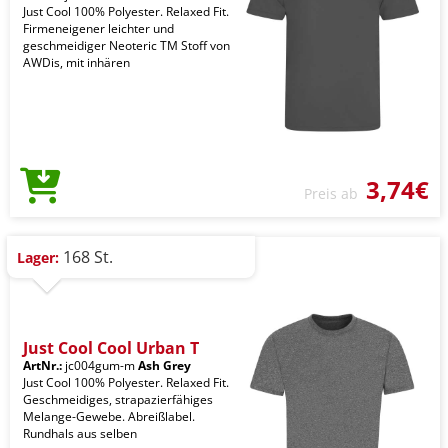
Just Cool 100% Polyester. Relaxed Fit.
Firmeneigener leichter und
geschmeidiger Neoteric TM Stoff von
AWDis, mit inhären
3,74€
Preis ab
168 St.
Lager:
Just Cool Cool Urban T
ArtNr.:
jc004gum-m
Ash Grey
Just Cool 100% Polyester. Relaxed Fit.
Geschmeidiges, strapazierfähiges
Melange-Gewebe. Abreißlabel.
Rundhals aus selben