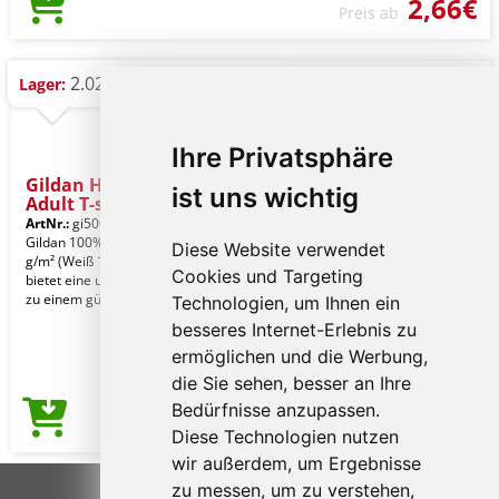
2,66€
Preis ab
2.027 St.
Lager:
Ihre Privatsphäre
Gildan Heavy Cotton™
ist uns wichtig
Adult T-s
ArtNr.:
gi5000as-m
Ash Grey
Gildan 100% US-Baumwolle, 180,0
Diese Website verwendet
g/m² (Weiß 170,0 g/m²). Heavy Cotton
Cookies und Targeting
bietet eine umfangreiche Farbpalette
zu einem güns
Technologien, um Ihnen ein
besseres Internet-Erlebnis zu
ermöglichen und die Werbung,
die Sie sehen, besser an Ihre
Bedürfnisse anzupassen.
2,67€
Preis ab
Diese Technologien nutzen
wir außerdem, um Ergebnisse
zu messen, um zu verstehen,