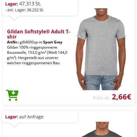
47.313 St.
Lager:
- ext. Lager: 38.232 St.
Gildan Softstyle® Adult T-
shir
ArtNr.:
gi64000sp-m
Sport Grey
Gildan 100% ringgesponnene
Baumwolle, 153,0 g/m² (Weiß 144,0
g/m²). Hergestellt aus unserer
weichen ringgesponnenen Bau
2,66€
Preis ab
Lager:
auf Anfrage