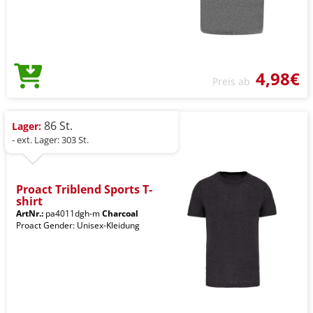
4,98€
Preis ab
86 St.
Lager:
- ext. Lager: 303 St.
Proact Triblend Sports T-
shirt
ArtNr.:
pa4011dgh-m
Charcoal
Proact Gender: Unisex-Kleidung