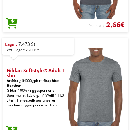
2,66€
Preis ab
7.473 St.
Lager:
- ext. Lager: 7.200 St.
Gildan Softstyle® Adult T-
shir
ArtNr.:
gi64000gph-m
Graphite
Heather
Gildan 100% ringgesponnene
Baumwolle, 153,0 g/m² (Weiß 144,0
g/m²). Hergestellt aus unserer
weichen ringgesponnenen Bau