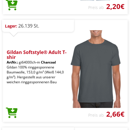
2,20€
Preis ab
26.139 St.
Lager:
Gildan Softstyle® Adult T-
shir
ArtNr.:
gi64000ch-m
Charcoal
Gildan 100% ringgesponnene
Baumwolle, 153,0 g/m² (Weiß 144,0
g/m²). Hergestellt aus unserer
weichen ringgesponnenen Bau
2,66€
Preis ab