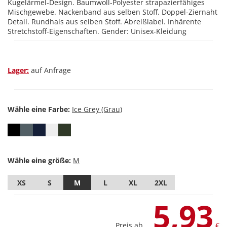
Kugelärmel-Design. Baumwoll-Polyester strapazierfähiges
Mischgewebe. Nackenband aus selben Stoff. Doppel-Ziernaht
Detail. Rundhals aus selben Stoff. Abreißlabel. Inhärente
Stretchstoff-Eigenschaften. Gender: Unisex-Kleidung
Lager:
auf Anfrage
Wähle eine Farbe:
Wähle eine größe:
XS
S
M
L
XL
2XL
5,93
Preis ab
€