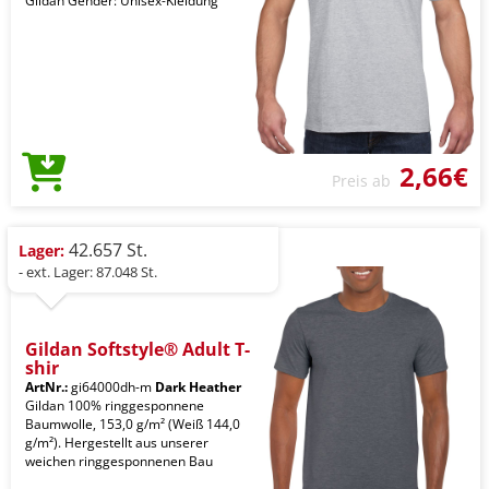
Gildan Gender: Unisex-Kleidung
2,66€
Preis ab
42.657 St.
Lager:
- ext. Lager: 87.048 St.
Gildan Softstyle® Adult T-
shir
ArtNr.:
gi64000dh-m
Dark Heather
Gildan 100% ringgesponnene
Baumwolle, 153,0 g/m² (Weiß 144,0
g/m²). Hergestellt aus unserer
weichen ringgesponnenen Bau