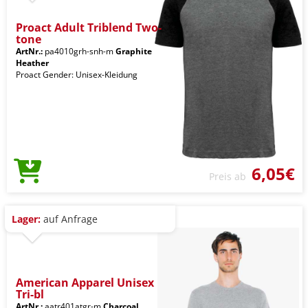
Proact Adult Triblend Two-
tone
ArtNr.:
pa4010grh-snh-m
Graphite
Heather
Proact Gender: Unisex-Kleidung
6,05€
Preis ab
Lager:
auf Anfrage
American Apparel Unisex
Tri-bl
ArtNr.:
aatr401atgr-m
Charcoal