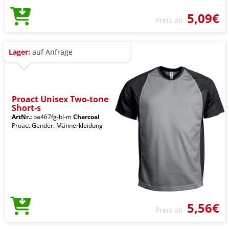
5,09€
Preis ab
Lager:
auf Anfrage
Proact Unisex Two-tone
Short-s
ArtNr.:
pa467fg-bl-m
Charcoal
Proact Gender: Männerkleidung
5,56€
Preis ab