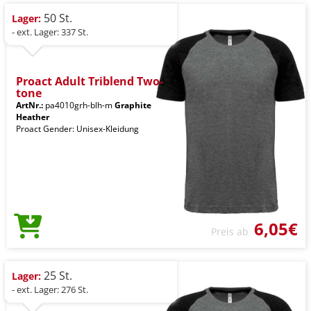
50 St.
Lager:
- ext. Lager: 337 St.
Proact Adult Triblend Two-
tone
ArtNr.:
pa4010grh-blh-m
Graphite
Heather
Proact Gender: Unisex-Kleidung
6,05€
Preis ab
25 St.
Lager:
- ext. Lager: 276 St.