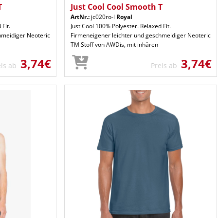
T
Just Cool Cool Smooth T
ArtNr.:
jc020ro-l
Royal
Fit.
Just Cool 100% Polyester. Relaxed Fit.
hmeidiger Neoteric
Firmeneigener leichter und geschmeidiger Neoteric
TM Stoff von AWDis, mit inhären
3,74€
3,74€
eis ab
Preis ab