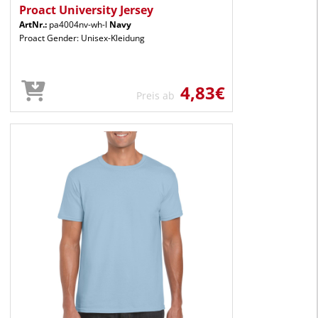
Proact University Jersey
ArtNr.:
pa4004nv-wh-l
Navy
Proact Gender: Unisex-Kleidung
4,83€
Preis ab