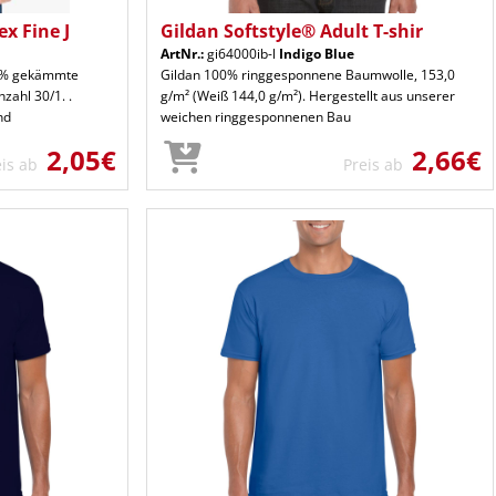
x Fine J
Gildan Softstyle® Adult T-shir
ArtNr.:
gi64000ib-l
Indigo Blue
00% gekämmte
Gildan 100% ringgesponnene Baumwolle, 153,0
ahl 30/1. .
g/m² (Weiß 144,0 g/m²). Hergestellt aus unserer
nd
weichen ringgesponnenen Bau
2,05€
2,66€
eis ab
Preis ab