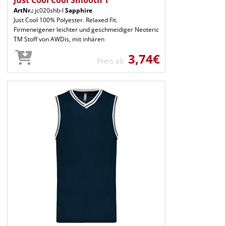
Just Cool Cool Smooth T
ArtNr.:
jc020shb-l
Sapphire
Just Cool 100% Polyester. Relaxed Fit.
Firmeneigener leichter und geschmeidiger Neoteric
TM Stoff von AWDis, mit inhären
3,74€
Preis ab