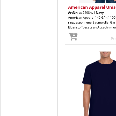
American Apparel Unise
ArtNr.:
aa2408nv-l
Navy
American Apparel 146 G/m². 1
ringgesponnene Baumwolle. Garnz
Eigenstoffbesatz an Ausschnitt u
Pr