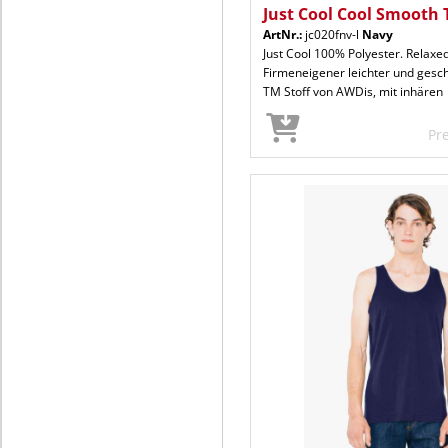
Just Cool Cool Smooth 
ArtNr.:
jc020fnv-l
Navy
Just Cool 100% Polyester. Relaxed 
Firmeneigener leichter und gesc
TM Stoff von AWDis, mit inhären
Pr