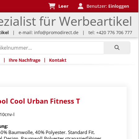
Leer
Benutzer:
Einloggen
zialist für Werbeartikel
ikel
| e-mail:
info@promodirect.de
| tel: +420 776 706 777
|
|
Ihre Nachfrage
Kontakt
ool Cool Urban Fitness T
10cnv-l
ung:
 60% Baumwolle, 40% Polyester. Standard Fit.
l-Design. Baumwoll-Polyester strapazierfähiges