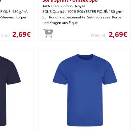
o
Sol's Sprint - Unisex Spo
ArtNr.:
so02995ro-l
Royal
PIQUÉ. 130 g/m².
SOL'S Qualität. 100% POLYESTER PIQUÉ. 130 g/m².
n-Sleeves. Körper
Stil. Rundhals. Seitennähte. Set-In-Sleeves. Körper
und Kragen aus Piqué
2,69€
2,69€
eis ab
Preis ab