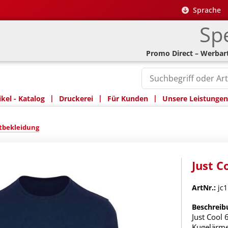
Sprache
Spe
Promo Direct – Werbart
|
|
|
kel - Katalog
Druckerei
Für Kunden
Unsere Leistungen
tbekleidung
Just C
ArtNr.:
jc1
Beschreib
Just Cool
Kugelärme