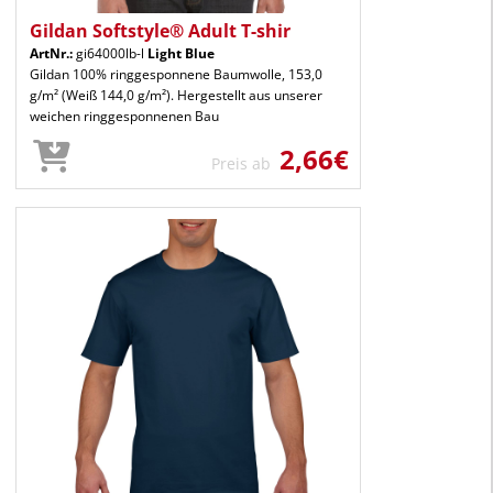
Gildan Softstyle® Adult T-shir
ArtNr.:
gi64000lb-l
Light Blue
Gildan 100% ringgesponnene Baumwolle, 153,0
g/m² (Weiß 144,0 g/m²). Hergestellt aus unserer
weichen ringgesponnenen Bau
2,66€
Preis ab