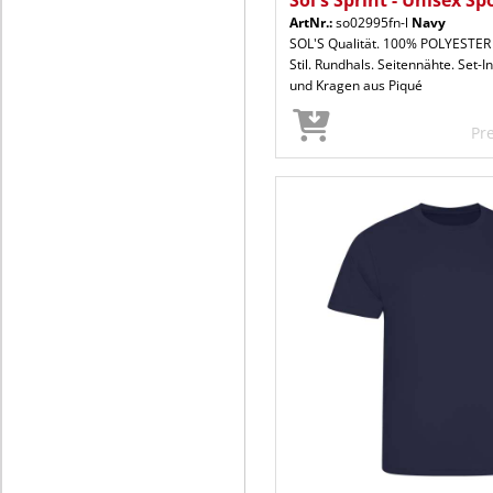
Sol's Sprint - Unisex Sp
ArtNr.:
so02995fn-l
Navy
SOL'S Qualität. 100% POLYESTER 
Stil. Rundhals. Seitennähte. Set-I
und Kragen aus Piqué
Pr