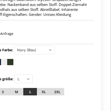
be. Nackenband aus selben Stoff. Doppel-Ziernaht
ndhals aus selben Stoff. Abreißlabel. Inhärente
ff-Eigenschaften. Gender: Unisex-Kleidung
 Anfrage
e Farbe:
e größe:
S
M
L
XL
2XL