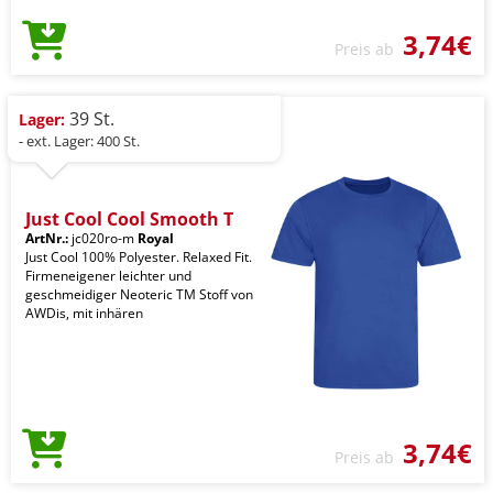
3,74€
Preis ab
39 St.
Lager:
- ext. Lager: 400 St.
Just Cool Cool Smooth T
ArtNr.:
jc020ro-m
Royal
Just Cool 100% Polyester. Relaxed Fit.
Firmeneigener leichter und
geschmeidiger Neoteric TM Stoff von
AWDis, mit inhären
3,74€
Preis ab