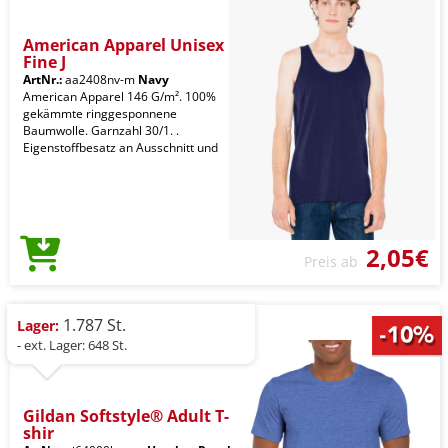
American Apparel Unisex
Fine J
ArtNr.:
aa2408nv-m
Navy
American Apparel 146 G/m². 100%
gekämmte ringgesponnene
Baumwolle. Garnzahl 30/1. .
Eigenstoffbesatz an Ausschnitt und
2,05€
Preis ab
1.787 St.
Lager:
- ext. Lager: 648 St.
Gildan Softstyle® Adult T-
shir