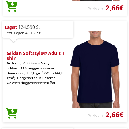
2,66€
Preis ab
124.590 St.
Lager:
- ext. Lager: 43.128 St.
Gildan Softstyle® Adult T-
shir
ArtNr.:
gi64000nv-m
Navy
Gildan 100% ringgesponnene
Baumwolle, 153,0 g/m² (Weiß 144,0
g/m²). Hergestellt aus unserer
weichen ringgesponnenen Bau
2,66€
Preis ab