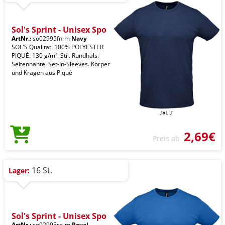
Sol's Sprint - Unisex Spo
ArtNr.:
so02995fn-m
Navy
SOL'S Qualität. 100% POLYESTER
PIQUÉ. 130 g/m². Stil. Rundhals.
Seitennähte. Set-In-Sleeves. Körper
und Kragen aus Piqué
2,69€
Preis ab
16 St.
Lager:
Sol's Sprint - Unisex Spo
ArtNr.:
so02995ro-m
Royal