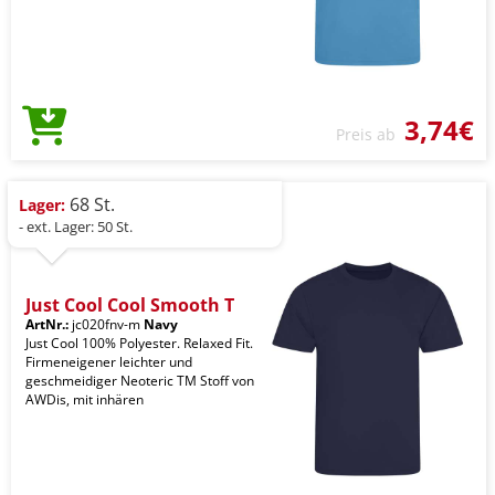
3,74€
Preis ab
68 St.
Lager:
- ext. Lager: 50 St.
Just Cool Cool Smooth T
ArtNr.:
jc020fnv-m
Navy
Just Cool 100% Polyester. Relaxed Fit.
Firmeneigener leichter und
geschmeidiger Neoteric TM Stoff von
AWDis, mit inhären