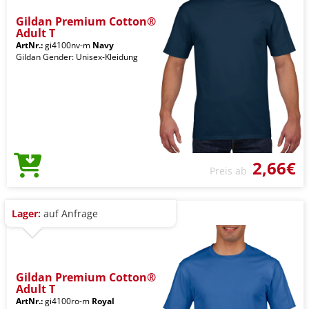
Gildan Premium Cotton®
Adult T
ArtNr.:
gi4100nv-m
Navy
Gildan Gender: Unisex-Kleidung
2,66€
Preis ab
Lager:
auf Anfrage
Gildan Premium Cotton®
Adult T
ArtNr.:
gi4100ro-m
Royal