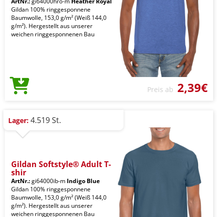
ArtNr.:
gi64000hro-m
Heather Royal
Gildan 100% ringgesponnene
Baumwolle, 153,0 g/m² (Weiß 144,0
g/m²). Hergestellt aus unserer
weichen ringgesponnenen Bau
2,39€
Preis ab
4.519 St.
Lager:
Gildan Softstyle® Adult T-
shir
ArtNr.:
gi64000ib-m
Indigo Blue
Gildan 100% ringgesponnene
Baumwolle, 153,0 g/m² (Weiß 144,0
g/m²). Hergestellt aus unserer
weichen ringgesponnenen Bau