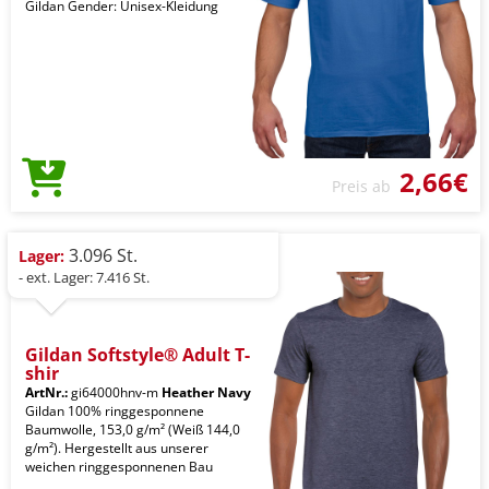
Gildan Gender: Unisex-Kleidung
2,66€
Preis ab
3.096 St.
Lager:
- ext. Lager: 7.416 St.
Gildan Softstyle® Adult T-
shir
ArtNr.:
gi64000hnv-m
Heather Navy
Gildan 100% ringgesponnene
Baumwolle, 153,0 g/m² (Weiß 144,0
g/m²). Hergestellt aus unserer
weichen ringgesponnenen Bau