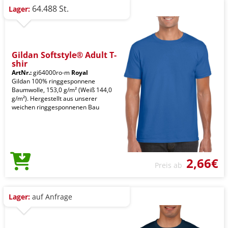
64.488 St.
Lager:
Gildan Softstyle® Adult T-
shir
ArtNr.:
gi64000ro-m
Royal
Gildan 100% ringgesponnene
Baumwolle, 153,0 g/m² (Weiß 144,0
g/m²). Hergestellt aus unserer
weichen ringgesponnenen Bau
2,66€
Preis ab
Lager:
auf Anfrage