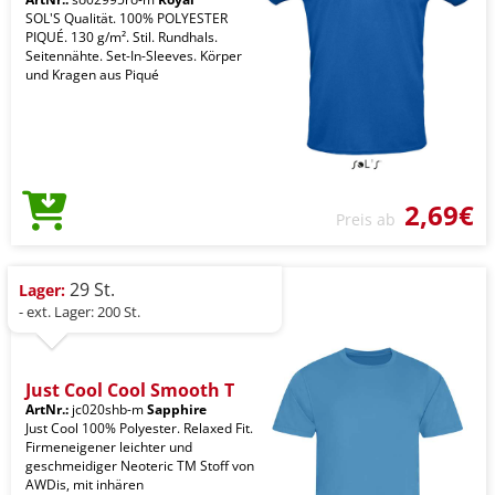
SOL'S Qualität. 100% POLYESTER
PIQUÉ. 130 g/m². Stil. Rundhals.
Seitennähte. Set-In-Sleeves. Körper
und Kragen aus Piqué
2,69€
Preis ab
29 St.
Lager:
- ext. Lager: 200 St.
Just Cool Cool Smooth T
ArtNr.:
jc020shb-m
Sapphire
Just Cool 100% Polyester. Relaxed Fit.
Firmeneigener leichter und
geschmeidiger Neoteric TM Stoff von
AWDis, mit inhären