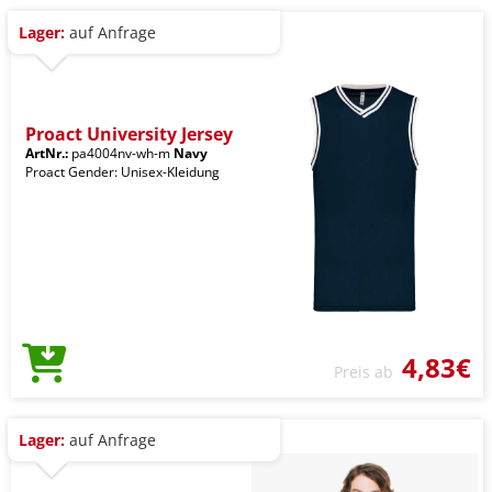
Lager:
auf Anfrage
Proact University Jersey
ArtNr.:
pa4004nv-wh-m
Navy
Proact Gender: Unisex-Kleidung
4,83€
Preis ab
Lager:
auf Anfrage