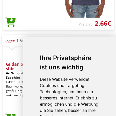
2,66€
Preis ab
1.547 St.
Lager:
Ihre Privatsphäre
Gildan Softstyle® Adult T-
ist uns wichtig
shir
ArtNr.:
gi64000ans-m
Antique
Sapphire
Diese Website verwendet
Gildan 100% ringgesponnene
Cookies und Targeting
Baumwolle, 153,0 g/m² (Weiß 144,0
g/m²). Hergestellt aus unserer
Technologien, um Ihnen ein
weichen ringgesponnenen Bau
besseres Internet-Erlebnis zu
ermöglichen und die Werbung,
die Sie sehen, besser an Ihre