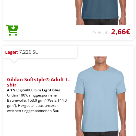
2,66€
Preis ab
7.226 St.
Lager:
Gildan Softstyle® Adult T-
shir
ArtNr.:
gi64000lb-m
Light Blue
Gildan 100% ringgesponnene
Baumwolle, 153,0 g/m² (Weiß 144,0
g/m²). Hergestellt aus unserer
weichen ringgesponnenen Bau