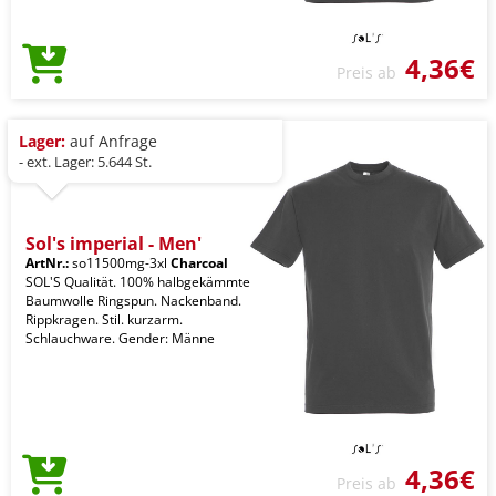
4,36€
Preis ab
Lager:
auf Anfrage
- ext. Lager: 5.644 St.
Sol's imperial - Men'
ArtNr.:
so11500mg-3xl
Charcoal
SOL'S Qualität. 100% halbgekämmte
Baumwolle Ringspun. Nackenband.
Rippkragen. Stil. kurzarm.
Schlauchware. Gender: Männe
4,36€
Preis ab