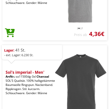
Schlauchware. Gender: Männe
4,36€
Preis ab
41 St.
Lager:
- ext. Lager: 6.230 St.
Sol's imperial - Men'
ArtNr.:
so11500dg-3xl
Charcoal
SOL'S Qualität. 100% halbgekämmte
Baumwolle Ringspun. Nackenband.
Rippkragen. Stil. kurzarm.
Schlauchware. Gender: Männe