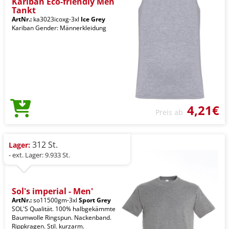
Kariban Eco-friendly Men
Tankt
ArtNr.:
ka3023icoxg-3xl
Ice Grey
Kariban Gender: Männerkleidung
4,21€
Preis ab
312 St.
Lager:
- ext. Lager: 9.933 St.
Sol's imperial - Men'
ArtNr.:
so11500gm-3xl
Sport Grey
SOL'S Qualität. 100% halbgekämmte
Baumwolle Ringspun. Nackenband.
Rippkragen. Stil. kurzarm.