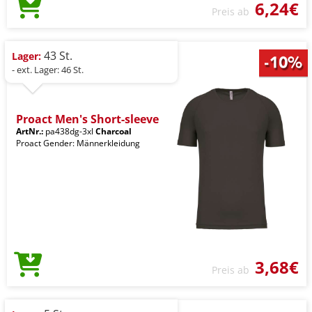
6,24€
Preis ab
43 St.
Lager:
- ext. Lager: 46 St.
Proact Men's Short-sleeve
ArtNr.:
pa438dg-3xl
Charcoal
Proact Gender: Männerkleidung
3,68€
Preis ab