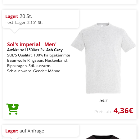
20 St.
Lager:
- ext. Lager: 2.151 St.
Sol's imperial - Men'
ArtNr.:
so11500as-3xl
Ash Grey
SOL'S Qualität. 100% halbgekämmte
Baumwolle Ringspun. Nackenband.
Rippkragen. Stil. kurzarm.
Schlauchware. Gender: Männe
4,36€
Preis ab
Lager:
auf Anfrage