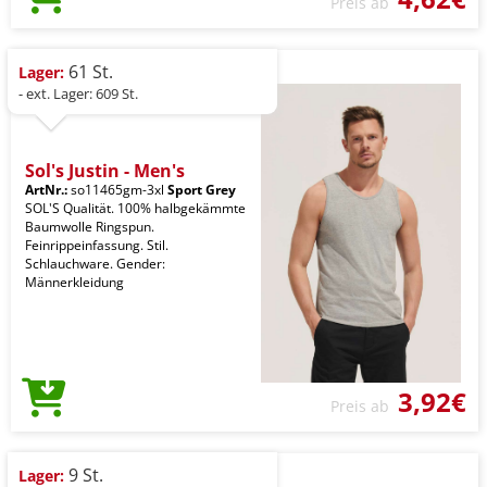
Preis ab
61 St.
Lager:
- ext. Lager: 609 St.
Sol's Justin - Men's
ArtNr.:
so11465gm-3xl
Sport Grey
SOL'S Qualität. 100% halbgekämmte
Baumwolle Ringspun.
Feinrippeinfassung. Stil.
Schlauchware. Gender:
Männerkleidung
3,92€
Preis ab
9 St.
Lager: