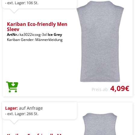
- ext. Lager: 106 St.
Kariban Eco-friendly Men
Sleev
ArtNr.:
ka3022icoxg-3xl
Ice Grey
Kariban Gender: Männerkleidung
4,09€
Preis ab
Lager:
auf Anfrage
- ext. Lager: 266 St.