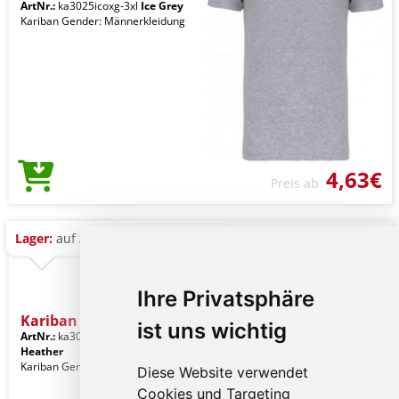
ArtNr.:
ka3025icoxg-3xl
Ice Grey
Kariban Gender: Männerkleidung
4,63€
Preis ab
Lager:
auf Anfrage
Ihre Privatsphäre
Kariban Bio150ic Men's Ro
ist uns wichtig
ArtNr.:
ka3025icgrh-3xl
Graphite
Heather
Kariban Gender: Männerkleidung
Diese Website verwendet
Cookies und Targeting