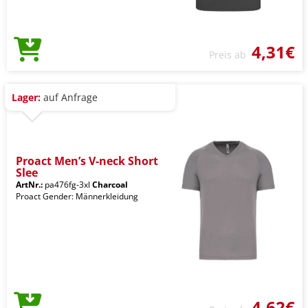
4,31€
Preis ab
Lager:
auf Anfrage
Proact Men’s V-neck Short
Slee
ArtNr.:
pa476fg-3xl
Charcoal
Proact Gender: Männerkleidung
4,62€