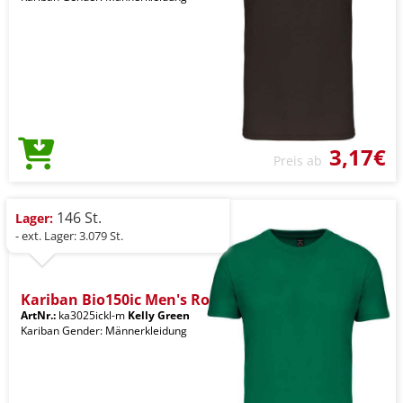
3,17€
Preis ab
146 St.
Lager:
- ext. Lager: 3.079 St.
Kariban Bio150ic Men's Ro
ArtNr.:
ka3025ickl-m
Kelly Green
Kariban Gender: Männerkleidung