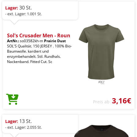
30 St.
Lager:
- ext. Lager: 1.001 St.
Sol's Crusader Men - Roun
ArtNr.:
so03582kh-m
Prairie Dust
SOL'S Qualität. 150 JERSEY . 100% Bio-
Baumwolle. kardiert und
enzymbehandelt. Stil. Rundhals.
Nackenband. Fitted Cut. Sc
3,16€
Preis ab
13 St.
Lager:
- ext. Lager: 2.055 St.