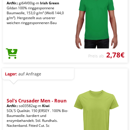
ArtNr.:
gi64V00ig-m
Irish Green
Gildan 100% ringgesponnene
Baumwolle, 153,0 g/m² (Weiß 144,0
g/m²). Hergestellt aus unserer
weichen ringgesponnenen Bau
2,78€
Preis ab
Lager:
auf Anfrage
Sol's Crusader Men - Roun
ArtNr.:
so03582ag-m
Kiwi
SOL'S Qualität. 150 JERSEY . 100% Bio-
Baumwolle. kardiert und
enzymbehandelt. Stil. Rundhals.
Nackenband. Fitted Cut. Sc