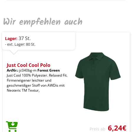
Wir empfehlen auch
37 St.
Lager:
- ext. Lager: 80 St.
Just Cool Cool Polo
ArtNr.:
jc040bg-m
Forest Green
Just Cool 100% Polyester. Relaxed Fit.
Firmeneigener leichter und
geschmeidiger Stoff von AWDis mit
Neoteric TM Textur,
6,24€
Preis ab