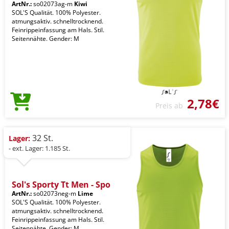
ArtNr.:
so02073ag-m
Kiwi
SOL'S Qualität. 100% Polyester.
atmungsaktiv. schnelltrocknend.
Feinrippeinfassung am Hals. Stil.
Seitennähte. Gender: M
2,78€
Preis ab
32 St.
Lager:
- ext. Lager: 1.185 St.
Sol's Sporty Tt Men - Spo
ArtNr.:
so02073neg-m
Lime
SOL'S Qualität. 100% Polyester.
atmungsaktiv. schnelltrocknend.
Feinrippeinfassung am Hals. Stil.
Seitennähte. Gender: M