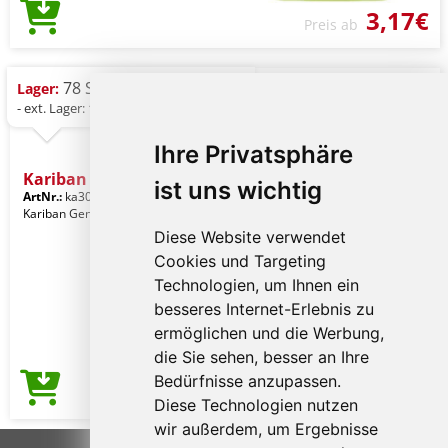
3,17€
Preis ab
78 St.
Lager:
- ext. Lager: 1.259 St.
Ihre Privatsphäre
Kariban Bio150ic Men's Ro
ist uns wichtig
ArtNr.:
ka3025icicm-m
Chalky Mint
Kariban Gender: Männerkleidung
Diese Website verwendet
Cookies und Targeting
Technologien, um Ihnen ein
besseres Internet-Erlebnis zu
ermöglichen und die Werbung,
die Sie sehen, besser an Ihre
Bedürfnisse anzupassen.
3,17€
Preis ab
Diese Technologien nutzen
wir außerdem, um Ergebnisse