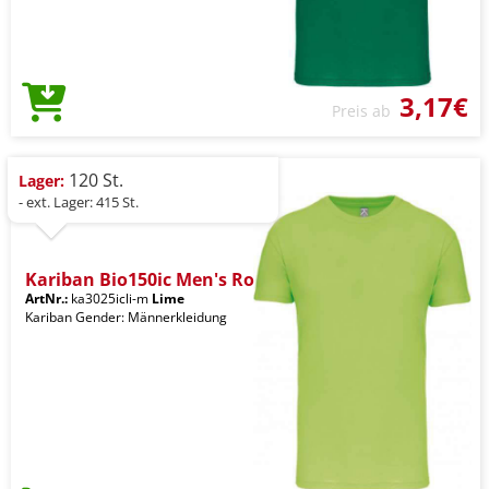
3,17€
Preis ab
120 St.
Lager:
- ext. Lager: 415 St.
Kariban Bio150ic Men's Ro
ArtNr.:
ka3025icli-m
Lime
Kariban Gender: Männerkleidung