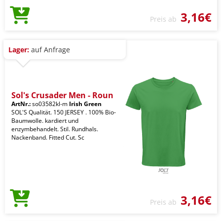
3,16€
Preis ab
Lager:
auf Anfrage
Sol's Crusader Men - Roun
ArtNr.:
so03582kl-m
Irish Green
SOL'S Qualität. 150 JERSEY . 100% Bio-
Baumwolle. kardiert und
enzymbehandelt. Stil. Rundhals.
Nackenband. Fitted Cut. Sc
3,16€
Preis ab