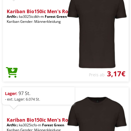
Kariban Bio150ic Men's Ro
ArtNr.:
ka3025icdkh-m
Forest Green
Kariban Gender: Männerkleidung
3,17€
Preis ab
97 St.
Lager:
- ext. Lager: 6.074 St.
Kariban Bio150ic Men's Ro
ArtNr.:
ka3025icfo-m
Forest Green
Kariban Gender: Männerkleidung