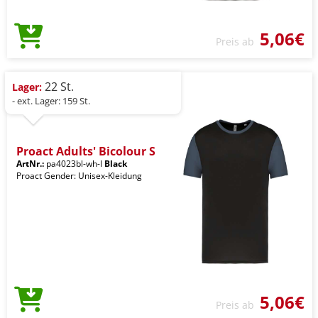
5,06€
Preis ab
22 St.
Lager:
- ext. Lager: 159 St.
Proact Adults' Bicolour S
ArtNr.:
pa4023bl-wh-l
Black
Proact Gender: Unisex-Kleidung
5,06€
Preis ab