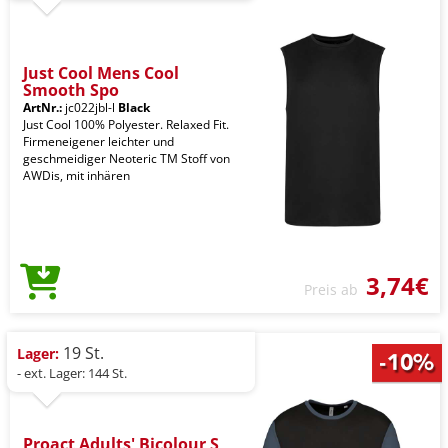
Just Cool Mens Cool
Smooth Spo
ArtNr.:
jc022jbl-l
Black
Just Cool 100% Polyester. Relaxed Fit.
Firmeneigener leichter und
geschmeidiger Neoteric TM Stoff von
AWDis, mit inhären
3,74€
Preis ab
19 St.
Lager:
- ext. Lager: 144 St.
Proact Adults' Bicolour S