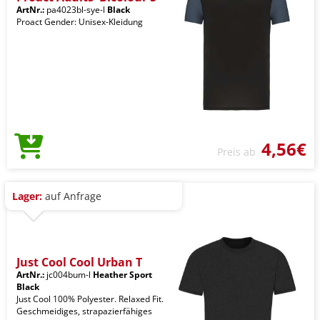
ArtNr.:
pa4023bl-sye-l
Black
Proact Gender: Unisex-Kleidung
4,56€
Preis ab
Lager:
auf Anfrage
Just Cool Cool Urban T
ArtNr.:
jc004bum-l
Heather Sport
Black
Just Cool 100% Polyester. Relaxed Fit.
Geschmeidiges, strapazierfähiges