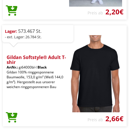
2,20€
Preis ab
573.467 St.
Lager:
- ext. Lager: 26.784 St.
Gildan Softstyle® Adult T-
shir
ArtNr.:
gi64000bl-l
Black
Gildan 100% ringgesponnene
Baumwolle, 153,0 g/m² (Weiß 144,0
g/m²). Hergestellt aus unserer
weichen ringgesponnenen Bau
2,66€
Preis ab