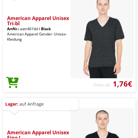
American Apparel Unisex
Tri-bl
ArtNr.:
aatr461tbl-l
Black
American Apparel Gender: Unisex-
Kleidung
1,76€
Preis ab
Lager:
auf Anfrage
American Apparel Unisex
Fine J