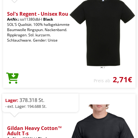
Sol's Regent - Unisex Rou
ArtNr.:
so11380dbl-l
Black
SOL'S Qualität. 100% halbgekämmte
Baumwolle Ringspun. Nackenband.
Rippkragen. Stil. kurzarm.
Schlauchware. Gender: Unise
2,71€
Preis ab
378.318 St.
Lager:
- ext. Lager: 194.688 St.
Gildan Heavy Cotton™
Adult T-s