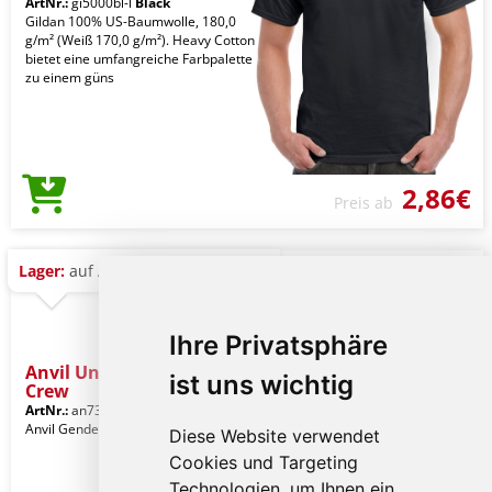
ArtNr.:
gi5000bl-l
Black
Gildan 100% US-Baumwolle, 180,0
g/m² (Weiß 170,0 g/m²). Heavy Cotton
bietet eine umfangreiche Farbpalette
zu einem güns
2,86€
Preis ab
Lager:
auf Anfrage
Ihre Privatsphäre
Anvil Unisex Light Terry
ist uns wichtig
Crew
ArtNr.:
an73000bl-l
Black
Anvil Gender: Unisex-Kleidung
Diese Website verwendet
Cookies und Targeting
Technologien, um Ihnen ein