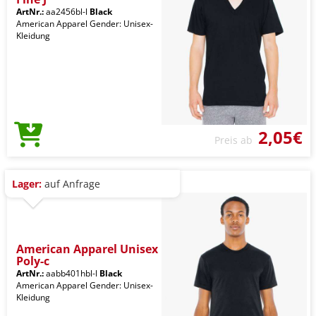
ArtNr.:
aa2456bl-l
Black
American Apparel Gender: Unisex-
Kleidung
2,05€
Preis ab
Lager:
auf Anfrage
American Apparel Unisex
Poly-c
ArtNr.:
aabb401hbl-l
Black
American Apparel Gender: Unisex-
Kleidung