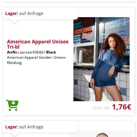
Lager:
auf Anfrage
American Apparel Unisex
Tri-bl
ArtNr.:
aarsatr436tbl-l
Black
American Apparel Gender: Unisex-
Kleidung
1,76€
Preis ab
Lager:
auf Anfrage