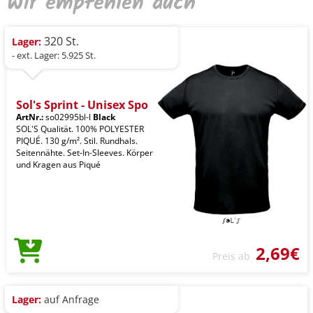
Wir empfehlen auch
320 St.
Lager:
- ext. Lager: 5.925 St.
Sol's Sprint - Unisex Spo
ArtNr.:
so02995bl-l
Black
SOL'S Qualität. 100% POLYESTER
PIQUÉ. 130 g/m². Stil. Rundhals.
Seitennähte. Set-In-Sleeves. Körper
und Kragen aus Piqué
2,69€
Preis ab
Lager:
auf Anfrage