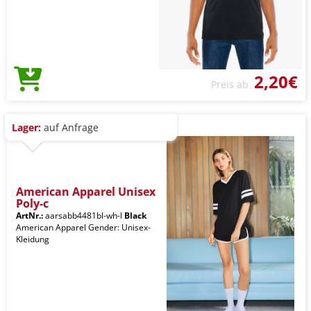
2,20€
Preis ab
Lager:
auf Anfrage
American Apparel Unisex
Poly-c
ArtNr.:
aarsabb4481bl-wh-l
Black
American Apparel Gender: Unisex-
Kleidung