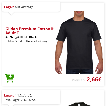
Lager:
auf Anfrage
Gildan Premium Cotton®
Adult T
ArtNr.:
gi4100bl-l
Black
Gildan Gender: Unisex-Kleidung
2,66€
Preis ab
11.939 St.
Lager:
- ext. Lager: 256.832 St.