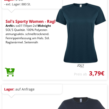
- ext. Lager: 880 St.
Sol's Sporty Women - Ragl
ArtNr.:
so01159pet-2xl
Midnight
SOL'S Qualität. 100% Polyester.
atmungsaktiv. schnelltrocknend.
Feinrippeinfassung am Hals. Stil.
Raglanärmel. Seitennäh
3,79€
Preis ab
Lager:
auf Anfrage