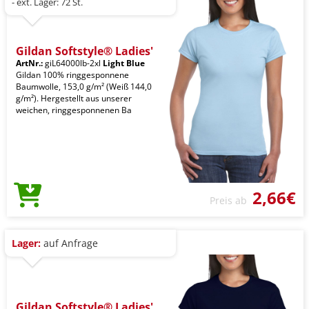
- ext. Lager: 72 St.
Gildan Softstyle® Ladies'
ArtNr.:
giL64000lb-2xl
Light Blue
Gildan 100% ringgesponnene
Baumwolle, 153,0 g/m² (Weiß 144,0
g/m²). Hergestellt aus unserer
weichen, ringgesponnenen Ba
2,66€
Preis ab
Lager:
auf Anfrage
Gildan Softstyle® Ladies'