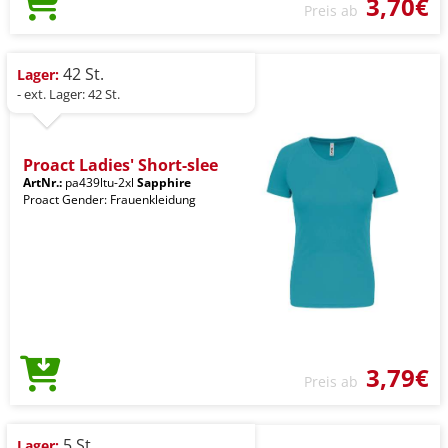
3,70€
Preis ab
42 St.
Lager:
- ext. Lager: 42 St.
Proact Ladies' Short-slee
ArtNr.:
pa439ltu-2xl
Sapphire
Proact Gender: Frauenkleidung
3,79€
Preis ab
5 St.
Lager: