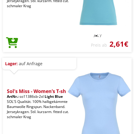
Jerseykragen. Stil. kurzarm. fitted cut.
schmaler Krag
2,61€
Preis ab
Lager:
auf Anfrage
Sol's Miss - Women’s T-sh
ArtNr.:
so11386sb-2xl
Light Blue
SOL'S Qualität. 100% halbgekämmte
Baumwolle Ringspun. Nackenband.
Jerseykragen. Stil. kurzarm. fitted cut.
schmaler Krag