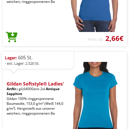
weichen, ringgesponnenen Ba
2,66€
Preis ab
605 St.
Lager:
- ext. Lager: 2.520 St.
Gildan Softstyle® Ladies'
ArtNr.:
giL64000ans-2xl
Antique
Sapphire
Gildan 100% ringgesponnene
Baumwolle, 153,0 g/m² (Weiß 144,0
g/m²). Hergestellt aus unserer
weichen, ringgesponnenen Ba