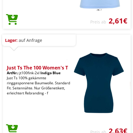
2,61€
Preis ab
Lager:
auf Anfrage
Just Ts The 100 Women's T
ArtNr.:
jt100fink-2xl
Indigo Blue
Just Ts 100% gekämmte
ringgesponnene Baumwolle. Standard
Fit. Seitennähte. Nur Größenetikett,
erleichtert Rebranding - f
2,63€
Preis ab