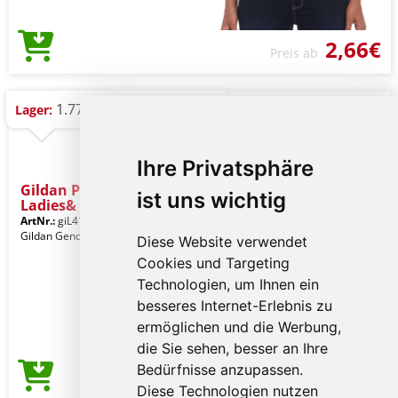
2,66€
Preis ab
1.779 St.
Lager:
Ihre Privatsphäre
Gildan Premium Cotton®
ist uns wichtig
Ladies&
ArtNr.:
giL4100nv-2xl
Navy
Gildan Gender: Frauenkleidung
Diese Website verwendet
Cookies und Targeting
Technologien, um Ihnen ein
besseres Internet-Erlebnis zu
ermöglichen und die Werbung,
die Sie sehen, besser an Ihre
Bedürfnisse anzupassen.
2,66€
Preis ab
Diese Technologien nutzen