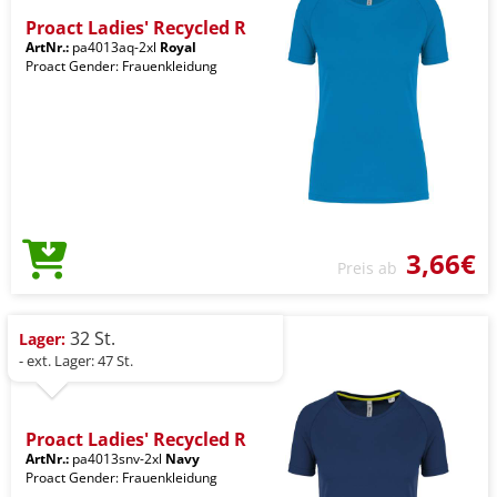
Proact Ladies' Recycled R
ArtNr.:
pa4013aq-2xl
Royal
Proact Gender: Frauenkleidung
3,66€
Preis ab
32 St.
Lager:
- ext. Lager: 47 St.
Proact Ladies' Recycled R
ArtNr.:
pa4013snv-2xl
Navy
Proact Gender: Frauenkleidung