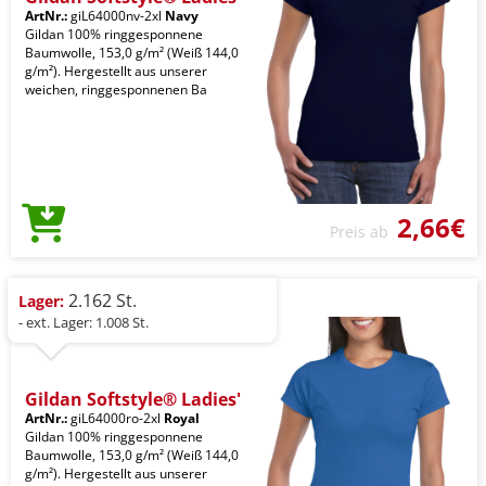
ArtNr.:
giL64000nv-2xl
Navy
Gildan 100% ringgesponnene
Baumwolle, 153,0 g/m² (Weiß 144,0
g/m²). Hergestellt aus unserer
weichen, ringgesponnenen Ba
2,66€
Preis ab
2.162 St.
Lager:
- ext. Lager: 1.008 St.
Gildan Softstyle® Ladies'
ArtNr.:
giL64000ro-2xl
Royal
Gildan 100% ringgesponnene
Baumwolle, 153,0 g/m² (Weiß 144,0
g/m²). Hergestellt aus unserer