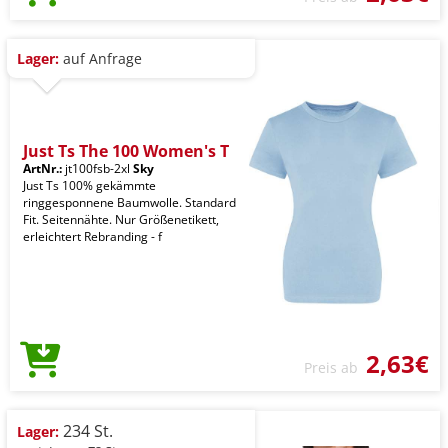
Lager:
auf Anfrage
Just Ts The 100 Women's T
ArtNr.:
jt100fsb-2xl
Sky
Just Ts 100% gekämmte
ringgesponnene Baumwolle. Standard
Fit. Seitennähte. Nur Größenetikett,
erleichtert Rebranding - f
2,63€
Preis ab
234 St.
Lager: