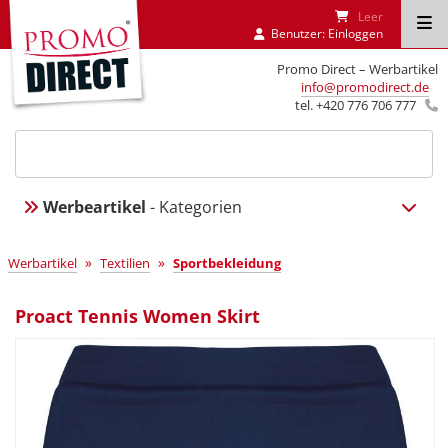
Leer
Benutzer:
Einloggen
Promo Direct – Werbartikel
info@promodirect.de
tel. +420 776 706 777
Werbeartikel
- Kategorien
»
»
Werbartikel
Textilien
Sportbekleidung
Proact Tennis Women Skirt