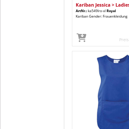
Kariban Jessica > Ladi
ArtNr.:
ka549lro-xl
Royal
Kariban Gender: Frauenkleidung
Prei