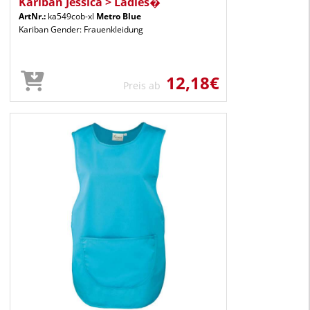
Kariban Jessica > Ladies�
ArtNr.:
ka549cob-xl
Metro Blue
Kariban Gender: Frauenkleidung
12,18€
Preis ab