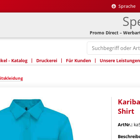
Sprache
Spe
Promo Direct – Werbart
|
|
|
kel - Katalog
Druckerei
Für Kunden
Unsere Leistungen
itskleidung
Kariba
Shirt
ArtNr.:
ka5
Beschreib