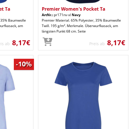
et Ta
Premier Women's Pocket Ta
ArtNr.:
pr171nv-xl
Navy
r, 35% Baumwolle
Premier Material. 65% Polyester, 35% Baumwolle
wurfkasack, am
Twill. 195 g/m². Merkmale. Überwurfkasack, am
längsten Punkt 68 cm. Seite
8,17€
8,17€
eis ab
Preis ab