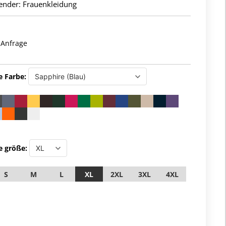
ender: Frauenkleidung
 Anfrage
e Farbe:
e größe:
S
M
L
XL
2XL
3XL
4XL