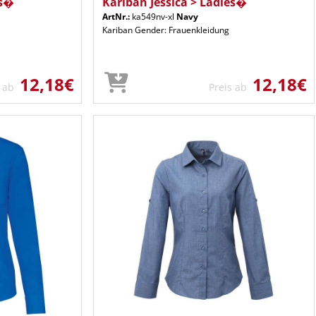
es�
Kariban Jessica > Ladies�
ArtNr.:
ka549nv-xl
Navy
Kariban Gender: Frauenkleidung
12,18€
12,18€
s ab
Preis ab