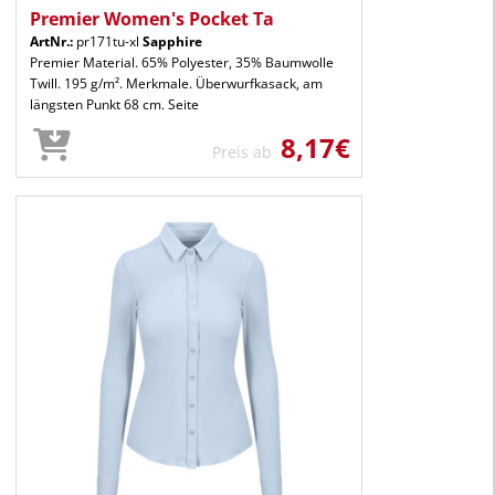
Premier Women's Pocket Ta
ArtNr.:
pr171tu-xl
Sapphire
Premier Material. 65% Polyester, 35% Baumwolle
Twill. 195 g/m². Merkmale. Überwurfkasack, am
längsten Punkt 68 cm. Seite
8,17€
Preis ab