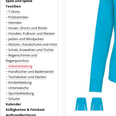
Spaß und Spiele
Textilien
− T-Shirts
− Polohemden
− Hemden
− Hosen, Shorts und Röcke
− Hoodies, Pullover und Westen
− Jacken und Windjacken
− Mützen, Handschuhe und Hüte
− Schals, Krawatten und Tücher
− Regenschirme und
Regenponchos
− Arbeitskleidung
− Handtücher und Bademäntel
− Tischdecken und Decken
− Kinderkleidung
− Unterwäsche
− Sportbekleidung
− Schuhe
Kalender
Süßigkeiten & Feinkost
Auftragsfertigung