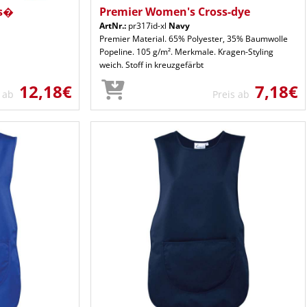
es�
Premier Women's Cross-dye
ArtNr.:
pr317id-xl
Navy
Premier Material. 65% Polyester, 35% Baumwolle
Popeline. 105 g/m². Merkmale. Kragen-Styling
weich. Stoff in kreuzgefärbt
12,18€
7,18€
s ab
Preis ab