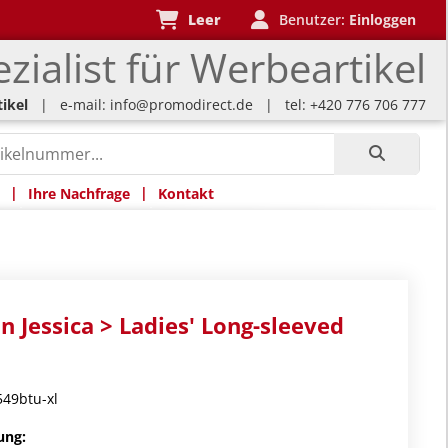
Leer
Benutzer:
Einloggen
zialist für Werbeartikel
ikel
| e-mail:
info@promodirect.de
| tel: +420 776 706 777
|
|
Ihre Nachfrage
Kontakt
n Jessica > Ladies' Long-sleeved
49btu-xl
ung: