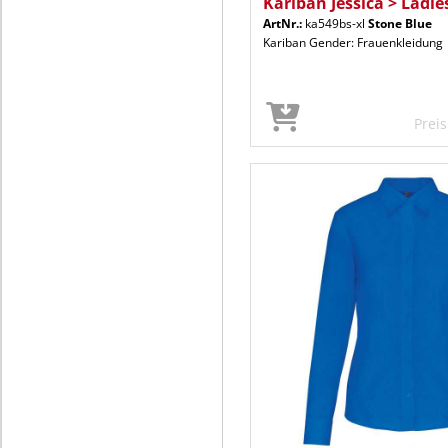
Kariban Jessica > Ladi
ArtNr.:
ka549bs-xl
Stone Blue
Kariban Gender: Frauenkleidung
Prei