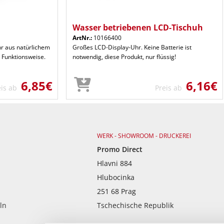
Wasser betriebenen LCD-Tischuh
ArtNr.:
10166400
hr aus natürlichem
Großes LCD-Display-Uhr. Keine Batterie ist
e Funktionsweise.
notwendig, diese Produkt, nur flüssig!
6,85€
6,16€
eis ab
Preis ab
WERK - SHOWROOM - DRUCKEREI
Promo Direct
Hlavni 884
Hlubocinka
251 68 Prag
ln
Tschechische Republik