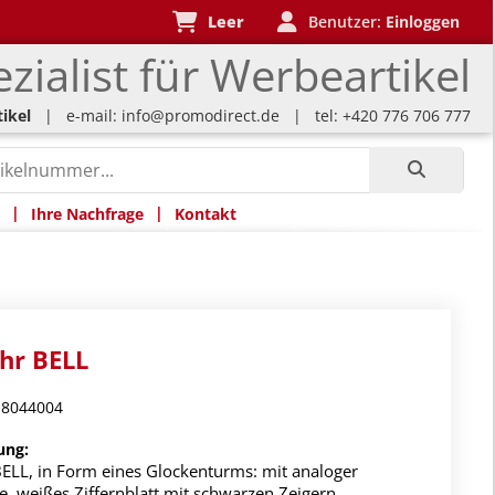
Leer
Benutzer:
Einloggen
zialist für Werbeartikel
ikel
| e-mail:
info@promodirect.de
| tel: +420 776 706 777
|
|
Ihre Nachfrage
Kontakt
hr BELL
-8044004
ung:
BELL, in Form eines Glockenturms: mit analoger
e, weißes Ziffernblatt mit schwarzen Zeigern,