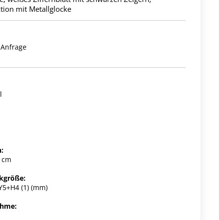
tion mit Metallglocke
 Anfrage
l
:
5 cm
kgröße:
5+H4 (1) (mm)
ahme: