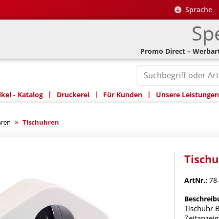
Sprache
Spe
Promo Direct – Werbart
|
|
|
kel - Katalog
Druckerei
Für Kunden
Unsere Leistungen
»
hren
Tischuhren
Tischu
ArtNr.:
78
Beschreib
Tischuhr 
Zeitanzeig