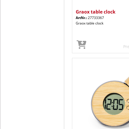
Graox table clock
ArtNr.:
27733367
Graox table clock
Pr