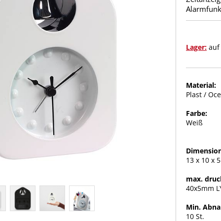
Alarmfunk
Lager:
auf
Material:
Plast / Oce
Farbe:
Weiß
Dimension
13 x 10 x 
max. druc
40x5mm LY
Min. Abn
10 St.