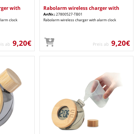
rger with
Rabolarm wireless charger with
ArtNr.:
27800527-TB01
alarm clock
Rabolarm wireless charger with alarm clock
9,20€
9,20€
eis ab
Preis ab