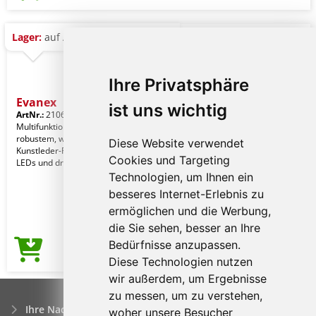
Lager:
auf Anfrage
Ihre Privatsphäre
Evanex
ist uns wichtig
ArtNr.:
21068001000
Multifunktions-Klappleuchte aus
robustem, weißem ABS mit
Diese Website verwendet
Kunstleder-Finish. Ausgestattet mit 60
Cookies und Targeting
LEDs und drei Lichtstufe
Technologien, um Ihnen ein
besseres Internet-Erlebnis zu
ermöglichen und die Werbung,
die Sie sehen, besser an Ihre
Bedürfnisse anzupassen.
14,11€
Preis ab
Diese Technologien nutzen
wir außerdem, um Ergebnisse
zu messen, um zu verstehen,
Ihre Nachfrage
woher unsere Besucher