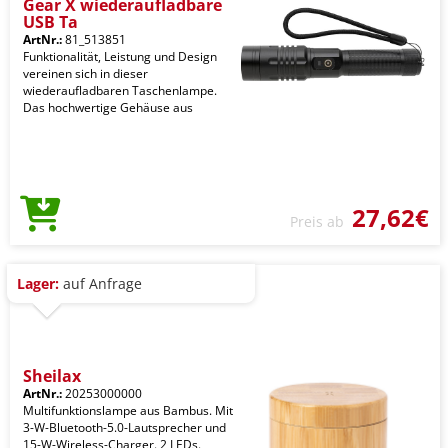
Gear X wiederaufladbare
USB Ta
ArtNr.:
81_513851
Funktionalität, Leistung und Design
vereinen sich in dieser
wiederaufladbaren Taschenlampe.
Das hochwertige Gehäuse aus
27,62€
Preis ab
Lager:
auf Anfrage
Sheilax
ArtNr.:
20253000000
Multifunktionslampe aus Bambus. Mit
3-W-Bluetooth-5.0-Lautsprecher und
15-W-Wireless-Charger. 2 LEDs.