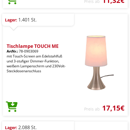
11,32€
Preis ab
1.401 St.
Lager:
Tischlampe TOUCH ME
ArtNr.:
78-0903069
mit Touch-Screen am Edelstahlfuß
und 3-stufiger Dimmer-Funktion,
weißem Lampenschirm und 230Volt-
Steckdosenanschluss
17,15€
Preis ab
2.088 St.
Lager: