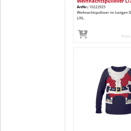
Weihnachtspullover L/
ArtNr.:
10222925
Weihnachtspullover im lustigen D
L/XL.
Prei