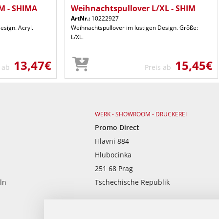
M - SHIMA
Weihnachtspullover L/XL - SHIM
ArtNr.:
10222927
esign. Acryl.
Weihnachtspullover im lustigen Design. Größe:
L/XL.
13,47€
15,45€
s ab
Preis ab
WERK - SHOWROOM - DRUCKEREI
Promo Direct
Hlavni 884
Hlubocinka
251 68 Prag
ln
Tschechische Republik
Mo - Fr von 9:00 - 17:00