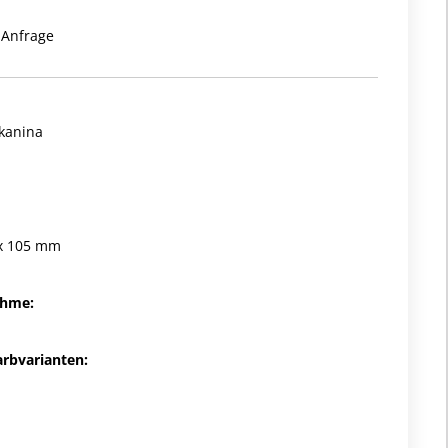
 Anfrage
tkanina
 x 105 mm
ahme:
arbvarianten: