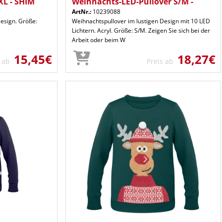
XL - SHIM
Weihnachts-LED-Pullover S/M -
ArtNr.:
10239088
esign. Größe:
Weihnachtspullover im lustigen Design mit 10 LED
Lichtern. Acryl. Größe: S/M. Zeigen Sie sich bei der
Arbeit oder beim W
15,45€
18,27€
s ab
Preis ab