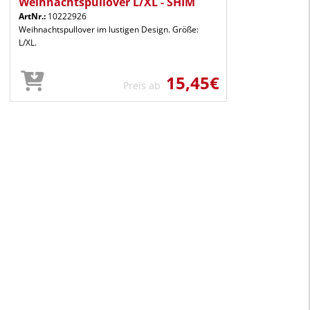
Weihnachtspullover L/XL - SHIM
ArtNr.:
10222926
Weihnachtspullover im lustigen Design. Größe:
L/XL.
15,45€
Preis ab