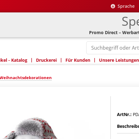
Sprache
Spe
Promo Direct – Werbart
|
|
|
kel - Katalog
Druckerei
Für Kunden
Unsere Leistungen
Weihnachtsdekorationen
ArtNr.:
PD
Beschreib