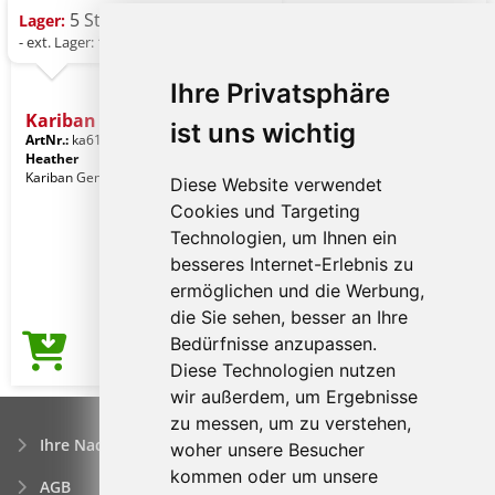
5 St.
Lager:
- ext. Lager: 111 St.
Ihre Privatsphäre
Kariban Ladies' Jacket
ist uns wichtig
ArtNr.:
ka6131anth-34
Graphite
Heather
Kariban Gender: Frauenkleidung
Diese Website verwendet
Cookies und Targeting
Technologien, um Ihnen ein
besseres Internet-Erlebnis zu
ermöglichen und die Werbung,
die Sie sehen, besser an Ihre
Bedürfnisse anzupassen.
52,37€
Preis ab
Diese Technologien nutzen
wir außerdem, um Ergebnisse
zu messen, um zu verstehen,
Ihre Nachfrage
woher unsere Besucher
kommen oder um unsere
AGB