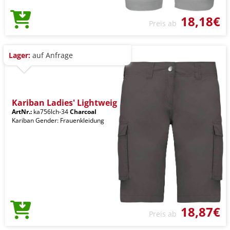
18,18€
Preis ab
Lager:
auf Anfrage
Kariban Ladies' Lightweig
ArtNr.:
ka756lch-34
Charcoal
Kariban Gender: Frauenkleidung
18,87€
Preis ab