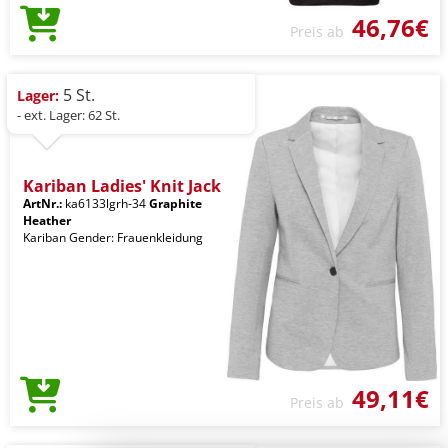
46,76€
Preis ab
5 St.
Lager:
- ext. Lager: 62 St.
Kariban Ladies' Knit Jack
ArtNr.:
ka6133lgrh-34
Graphite
Heather
Kariban Gender: Frauenkleidung
49,11€
Preis ab