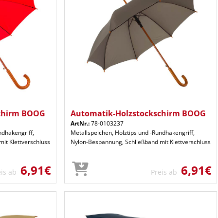
schirm BOOG
Automatik-Holzstockschirm BOOG
ArtNr.:
78-0103237
ndhakengriff,
Metallspeichen, Holztips und -Rundhakengriff,
it Klettverschluss
Nylon-Bespannung, Schließband mit Klettverschluss
6,91€
6,91€
eis ab
Preis ab