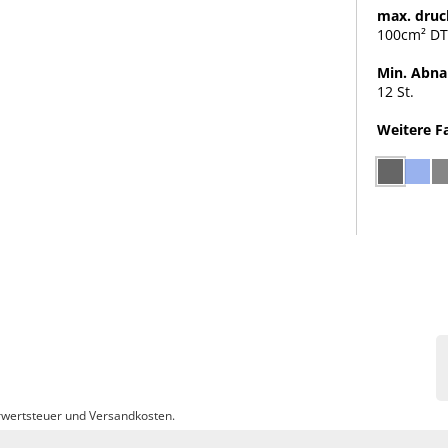
max. druc
100cm² DT
Min. Abn
12 St.
Weitere F
wertsteuer und Versandkosten.