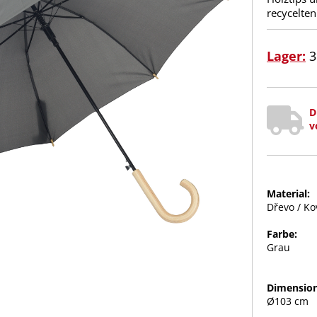
recycelten
Lager:
3
D
v
Material:
Dřevo / Ko
Farbe:
Grau
Dimension
Ø103 cm