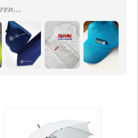
eren…