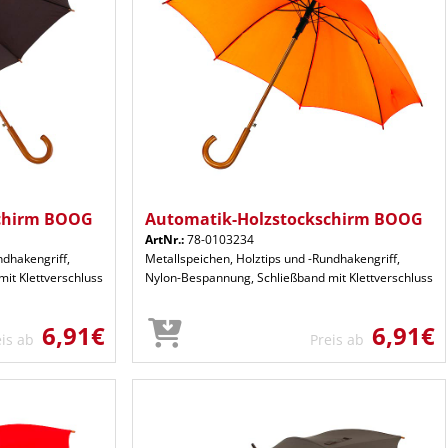
schirm BOOG
Automatik-Holzstockschirm BOOG
ArtNr.:
78-0103234
ndhakengriff,
Metallspeichen, Holztips und -Rundhakengriff,
it Klettverschluss
Nylon-Bespannung, Schließband mit Klettverschluss
6,91€
6,91€
eis ab
Preis ab