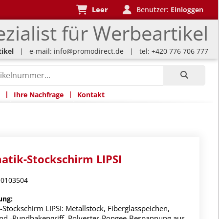
Leer
Benutzer:
Einloggen
zialist für Werbeartikel
ikel
| e-mail:
info@promodirect.de
| tel: +420 776 706 777
|
|
Ihre Nachfrage
Kontakt
atik-Stockschirm LIPSI
-0103504
ung:
Stockschirm LIPSI: Metallstock, Fiberglasspeichen,
und -Rundhakengriff, Polyester-Pongee-Bespannung aus