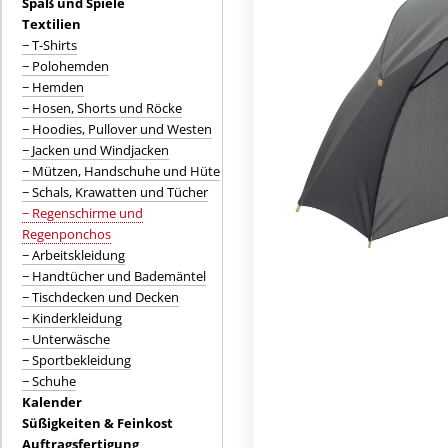
Spaß und Spiele
Textilien
− T-Shirts
− Polohemden
− Hemden
− Hosen, Shorts und Röcke
− Hoodies, Pullover und Westen
− Jacken und Windjacken
− Mützen, Handschuhe und Hüte
− Schals, Krawatten und Tücher
− Regenschirme und
Regenponchos
− Arbeitskleidung
− Handtücher und Bademäntel
− Tischdecken und Decken
− Kinderkleidung
− Unterwäsche
− Sportbekleidung
− Schuhe
Kalender
Süßigkeiten & Feinkost
Auftragsfertigung