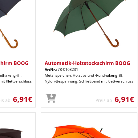
schirm BOOG
Automatik-Holzstockschirm BOOG
ArtNr.:
78-0103231
ndhakengriff,
Metallspeichen, Holztips und -Rundhakengriff,
it Klettverschluss
Nylon-Bespannung, Schließband mit Klettverschluss
6,91€
6,91€
eis ab
Preis ab