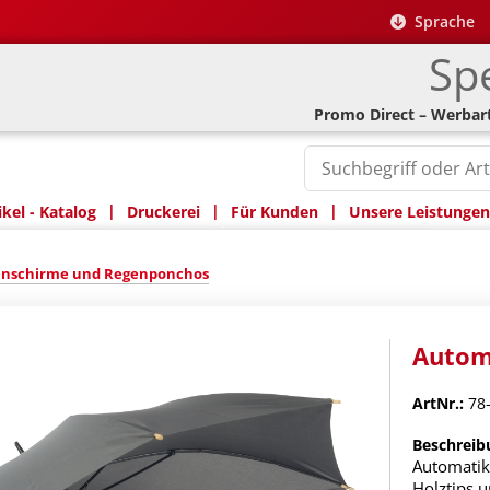
Sprache
Spe
Promo Direct – Werbart
|
|
|
kel - Katalog
Druckerei
Für Kunden
Unsere Leistungen
nschirme und Regenponchos
Autom
ArtNr.:
78
Beschreib
Automatik-
Holztips 