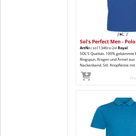
Sol's Perfect Men - Polo
ArtNr.:
so11346ro-2xl
Royal
SOL'S Qualität. 100% gekämmte
Ringspun. Kragen und Ärmel aus 
Nackenband. Stil. Knopfleiste mit
Pr