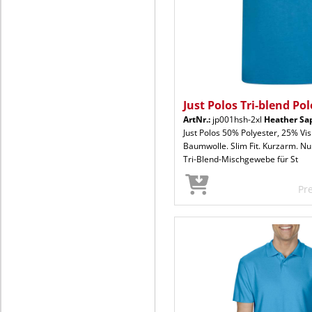
Just Polos Tri-blend Pol
ArtNr.:
jp001hsh-2xl
Heather Sa
Just Polos 50% Polyester, 25% Vi
Baumwolle. Slim Fit. Kurzarm. Nu
Tri-Blend-Mischgewebe für St
Pr