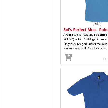
Sol's Perfect Men - Polo
ArtNr.:
so11346aq-2xl
Sapphire
SOL'S Qualität. 100% gekämmte
Ringspun. Kragen und Ärmel aus 
Nackenband. Stil. Knopfleiste mit
Pr