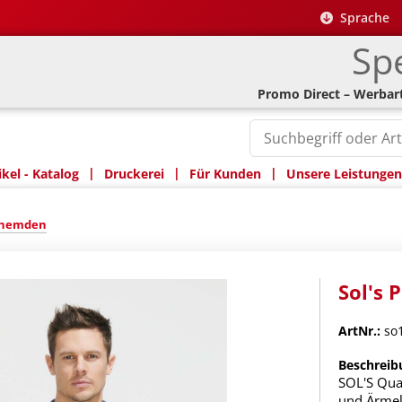
Sprache
Spe
Promo Direct – Werbart
|
|
|
kel - Katalog
Druckerei
Für Kunden
Unsere Leistungen
ohemden
Sol's 
ArtNr.:
so1
Beschreib
SOL'S Qua
und Ärmel 