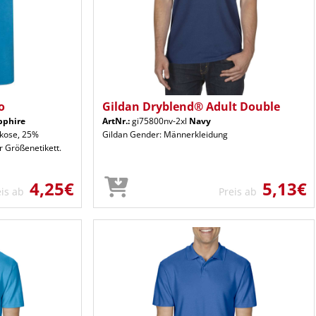
o
Gildan Dryblend® Adult Double
pphire
ArtNr.:
gi75800nv-2xl
Navy
skose, 25%
Gildan Gender: Männerkleidung
r Größenetikett.
4,25€
5,13€
eis ab
Preis ab