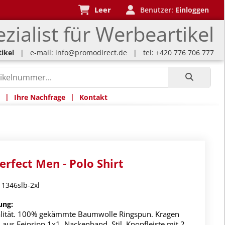
Leer
Benutzer:
Einloggen
zialist für Werbeartikel
ikel
| e-mail:
info@promodirect.de
| tel: +420 776 706 777
|
|
Ihre Nachfrage
Kontakt
Perfect Men - Polo Shirt
1346slb-2xl
ung:
lität. 100% gekämmte Baumwolle Ringspun. Kragen
aus Feinripp 1x1. Nackenband. Stil. Knopfleiste mit 2