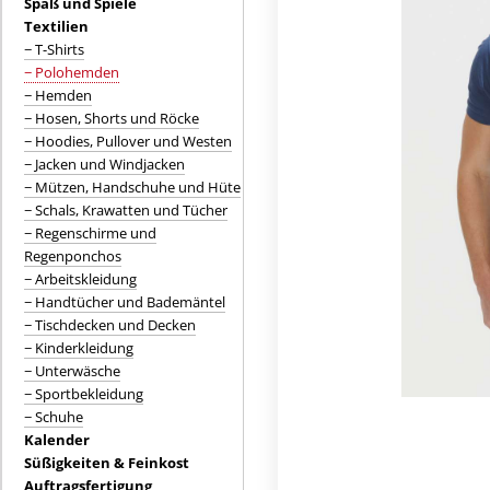
Spaß und Spiele
Textilien
− T-Shirts
− Polohemden
− Hemden
− Hosen, Shorts und Röcke
− Hoodies, Pullover und Westen
− Jacken und Windjacken
− Mützen, Handschuhe und Hüte
− Schals, Krawatten und Tücher
− Regenschirme und
Regenponchos
− Arbeitskleidung
− Handtücher und Bademäntel
− Tischdecken und Decken
− Kinderkleidung
− Unterwäsche
− Sportbekleidung
− Schuhe
Kalender
Süßigkeiten & Feinkost
Auftragsfertigung