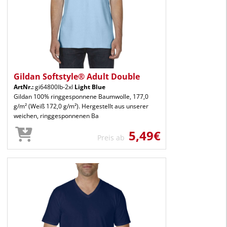
Gildan Softstyle® Adult Double
ArtNr.:
gi64800lb-2xl
Light Blue
Gildan 100% ringgesponnene Baumwolle, 177,0
g/m² (Weiß 172,0 g/m²). Hergestellt aus unserer
weichen, ringgesponnenen Ba
5,49€
Preis ab