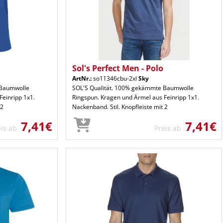
Sol's Perfect Men - Polo
ArtNr.:
so11346cbu-2xl
Sky
 Baumwolle
SOL'S Qualität. 100% gekämmte Baumwolle
Feinripp 1x1.
Ringspun. Kragen und Ärmel aus Feinripp 1x1.
 2
Nackenband. Stil. Knopfleiste mit 2
7,41€
7,41€
eis ab
Preis ab