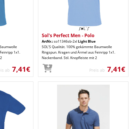
Sol's Perfect Men - Polo
ArtNr.:
so11346sb-2xl
Light Blue
 Baumwolle
SOL'S Qualität. 100% gekämmte Baumwolle
Feinripp 1x1.
Ringspun. Kragen und Ärmel aus Feinripp 1x1.
 2
Nackenband. Stil. Knopfleiste mit 2
7,41€
7,41€
eis ab
Preis ab