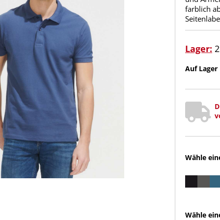
farblich 
Seitenlab
Lager:
2
Auf Lager 
D
v
Wähle ein
Wähle ein