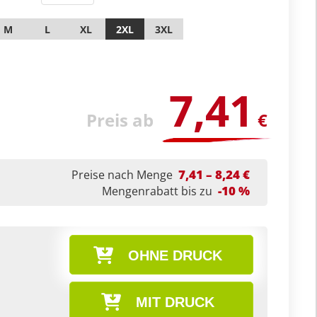
M
L
XL
2XL
3XL
7,41
Preis ab
€
7,41 – 8,24 €
Preise nach Menge
-10 %
Mengenrabatt bis zu
OHNE DRUCK
MIT DRUCK