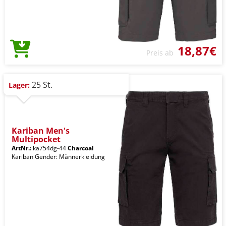
18,87€
Preis ab
25 St.
Lager:
Kariban Men's
Multipocket
ArtNr.:
ka754dg-44
Charcoal
Kariban Gender: Männerkleidung