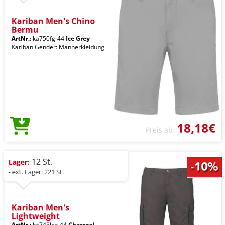
Kariban Men's Chino
Bermu
ArtNr.:
ka750fg-44
Ice Grey
Kariban Gender: Männerkleidung
18,18€
Preis ab
12 St.
Lager:
- ext. Lager: 221 St.
Kariban Men's
Lightweight
ArtNr.:
ka745lch-44
Charcoal