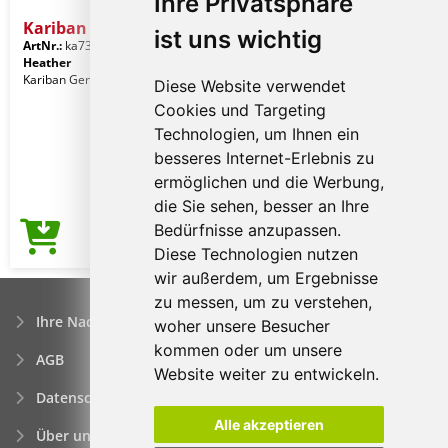
Ihre Privatsphäre
Kariban Men's Trousers
ist uns wichtig
ArtNr.:
ka730anth-44
Graphite
Heather
Kariban Gender: Männerkleidung
Diese Website verwendet
Cookies und Targeting
Technologien, um Ihnen ein
besseres Internet-Erlebnis zu
ermöglichen und die Werbung,
die Sie sehen, besser an Ihre
Bedürfnisse anzupassen.
29,59€
Preis ab
Diese Technologien nutzen
wir außerdem, um Ergebnisse
zu messen, um zu verstehen,
Ihre Nachfrage
woher unsere Besucher
kommen oder um unsere
AGB
Website weiter zu entwickeln.
Datenschutzerklärung
Alle akzeptieren
Über uns