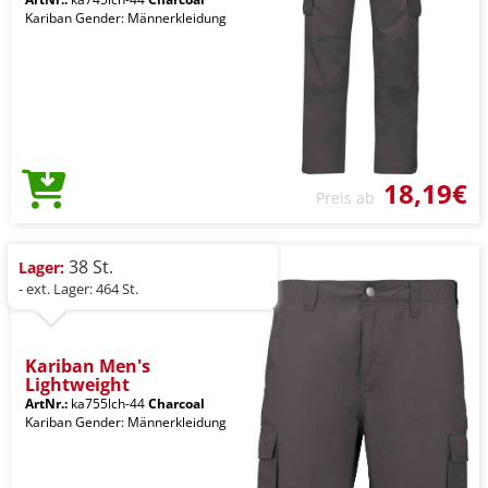
Kariban Gender: Männerkleidung
18,19€
Preis ab
38 St.
Lager:
- ext. Lager: 464 St.
Kariban Men's
Lightweight
ArtNr.:
ka755lch-44
Charcoal
Kariban Gender: Männerkleidung