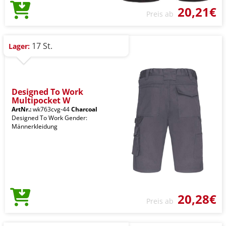
20,21€
Preis ab
17 St.
Lager:
Designed To Work
Multipocket W
ArtNr.:
wk763cvg-44
Charcoal
Designed To Work Gender:
Männerkleidung
20,28€
Preis ab