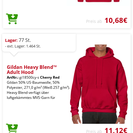
10,68€
Preis ab
77 St.
Lager:
- ext. Lager: 1.464 St.
Gildan Heavy Blend™
Adult Hood
ArtNr.:
gi18500cy-s
Cherry Red
Gildan 50% US-Baumwolle, 50%
Polyester, 271,0 g/m² (Weiß 257 g/m²).
Heavy Blend verfügt über
luftgekämmtes MVS-Garn für
11,12€
Preis ab