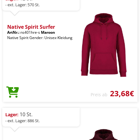
- ext. Lager: 570 St.
Native Spirit Surfer
ArtNr.:
ns401hre-s
Maroon
Native Spirit Gender: Unisex-Kleidung
23,68€
Preis ab
10 St.
Lager:
- ext. Lager: 886 St.