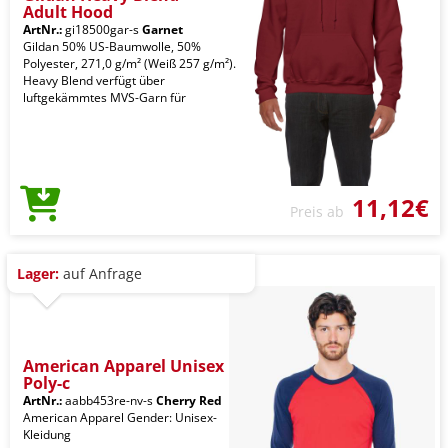
Adult Hood
ArtNr.:
gi18500gar-s
Garnet
Gildan 50% US-Baumwolle, 50%
Polyester, 271,0 g/m² (Weiß 257 g/m²).
Heavy Blend verfügt über
luftgekämmtes MVS-Garn für
11,12€
Preis ab
Lager:
auf Anfrage
American Apparel Unisex
Poly-c
ArtNr.:
aabb453re-nv-s
Cherry Red
American Apparel Gender: Unisex-
Kleidung