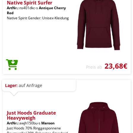
Native Spirit Surfer
ArtNr.:
ns401dkc-s
Antique Cherry
Red
Native Spirit Gender: Unisex-Kleidung
23,68€
Preis ab
Lager:
auf Anfrage
Just Hoods Graduate
Heavyweigh
ArtNr.:
awjh150bu-s
Maroon
Just Hoods 70% Ringgesponnene