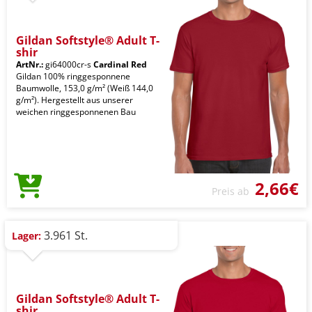
Gildan Softstyle® Adult T-
shir
ArtNr.:
gi64000cr-s
Cardinal Red
Gildan 100% ringgesponnene
Baumwolle, 153,0 g/m² (Weiß 144,0
g/m²). Hergestellt aus unserer
weichen ringgesponnenen Bau
2,66€
Preis ab
3.961 St.
Lager:
Gildan Softstyle® Adult T-
shir