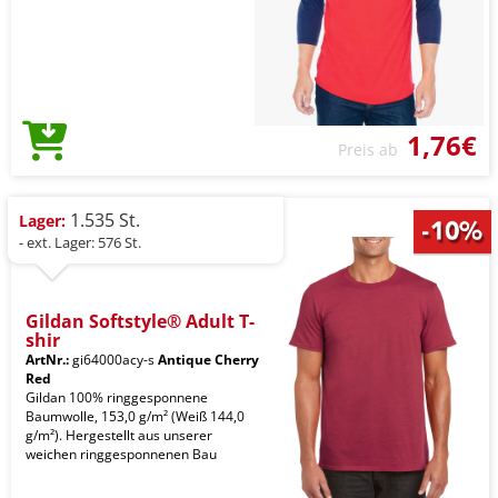
1,76€
Preis ab
1.535 St.
Lager:
- ext. Lager: 576 St.
Gildan Softstyle® Adult T-
shir
ArtNr.:
gi64000acy-s
Antique Cherry
Red
Gildan 100% ringgesponnene
Baumwolle, 153,0 g/m² (Weiß 144,0
g/m²). Hergestellt aus unserer
weichen ringgesponnenen Bau