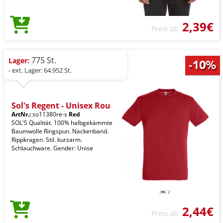
2,39€
Preis ab
775 St.
Lager:
- ext. Lager: 64.952 St.
Sol's Regent - Unisex Rou
ArtNr.:
so11380re-s
Red
SOL'S Qualität. 100% halbgekämmte
Baumwolle Ringspun. Nackenband.
Rippkragen. Stil. kurzarm.
Schlauchware. Gender: Unise
2,44€
Preis ab