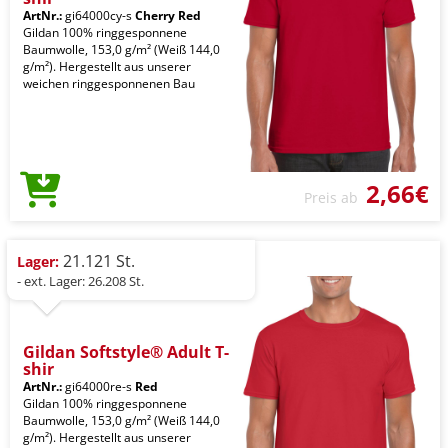
ArtNr.:
gi64000cy-s
Cherry Red
Gildan 100% ringgesponnene
Baumwolle, 153,0 g/m² (Weiß 144,0
g/m²). Hergestellt aus unserer
weichen ringgesponnenen Bau
2,66€
Preis ab
21.121 St.
Lager:
- ext. Lager: 26.208 St.
Gildan Softstyle® Adult T-
shir
ArtNr.:
gi64000re-s
Red
Gildan 100% ringgesponnene
Baumwolle, 153,0 g/m² (Weiß 144,0
g/m²). Hergestellt aus unserer