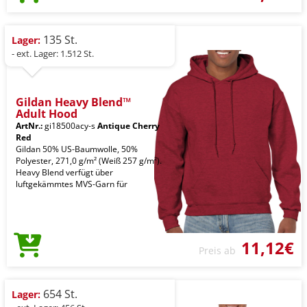
135 St.
Lager:
- ext. Lager: 1.512 St.
Gildan Heavy Blend™
Adult Hood
ArtNr.:
gi18500acy-s
Antique Cherry
Red
Gildan 50% US-Baumwolle, 50%
Polyester, 271,0 g/m² (Weiß 257 g/m²).
Heavy Blend verfügt über
luftgekämmtes MVS-Garn für
11,12€
Preis ab
654 St.
Lager: