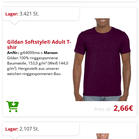
3.421 St.
Lager:
Gildan Softstyle® Adult T-
shir
ArtNr.:
gi64000ma-s
Maroon
Gildan 100% ringgesponnene
Baumwolle, 153,0 g/m² (Weiß 144,0
g/m²). Hergestellt aus unserer
weichen ringgesponnenen Bau
2,66€
Preis ab
2.107 St.
Lager: