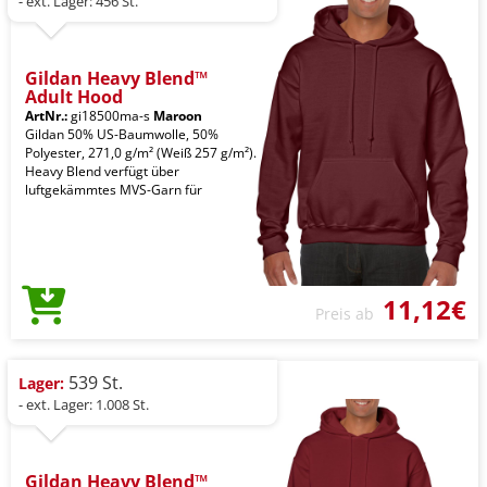
- ext. Lager: 456 St.
Gildan Heavy Blend™
Adult Hood
ArtNr.:
gi18500ma-s
Maroon
Gildan 50% US-Baumwolle, 50%
Polyester, 271,0 g/m² (Weiß 257 g/m²).
Heavy Blend verfügt über
luftgekämmtes MVS-Garn für
11,12€
Preis ab
539 St.
Lager:
- ext. Lager: 1.008 St.
Gildan Heavy Blend™