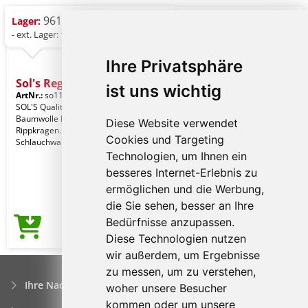
961 St.
Lager:
- ext. Lager: 15.171 St.
Ihre Privatsphäre
Sol's Regent - Unisex Rou
ist uns wichtig
ArtNr.:
so11380bu-s
Maroon
SOL'S Qualität. 100% halbgekämmte
Baumwolle Ringspun. Nackenband.
Diese Website verwendet
Rippkragen. Stil. kurzarm.
Cookies und Targeting
Schlauchware. Gender: Unise
Technologien, um Ihnen ein
besseres Internet-Erlebnis zu
ermöglichen und die Werbung,
die Sie sehen, besser an Ihre
Bedürfnisse anzupassen.
2,71€
Preis ab
Diese Technologien nutzen
wir außerdem, um Ergebnisse
zu messen, um zu verstehen,
Ihre Nachfrage
woher unsere Besucher
kommen oder um unsere