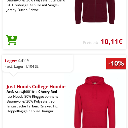
Baumwolle/ 30% Polyester. Standard
Fit. Dreiteilige Kapuze mit Single-
Jersey-Futter. Schwe
10,11€
Preis ab
442 St.
Lager:
- ext. Lager: 1.104 St.
Just Hoods College Hoodie
ArtNr.:
awjh001fr-s
Cherry Red
Just Hoods 80% Ringgesponnene
Baumwolle/ 20% Polyester. 90
fantastische Farben. Relaxed Fit.
Doppellagige Kapuze. Kängur