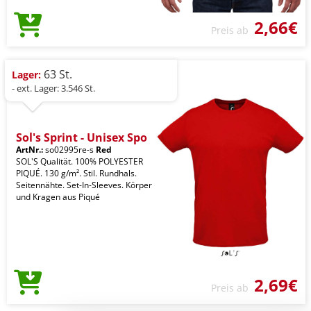
2,66€
Preis ab
63 St.
Lager:
- ext. Lager: 3.546 St.
Sol's Sprint - Unisex Spo
ArtNr.:
so02995re-s
Red
SOL'S Qualität. 100% POLYESTER
PIQUÉ. 130 g/m². Stil. Rundhals.
Seitennähte. Set-In-Sleeves. Körper
und Kragen aus Piqué
2,69€
Preis ab