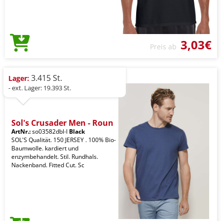
3,03€
Preis ab
3.415 St.
Lager:
- ext. Lager: 19.393 St.
Sol's Crusader Men - Roun
ArtNr.:
so03582dbl-l
Black
SOL'S Qualität. 150 JERSEY . 100% Bio-
Baumwolle. kardiert und
enzymbehandelt. Stil. Rundhals.
Nackenband. Fitted Cut. Sc