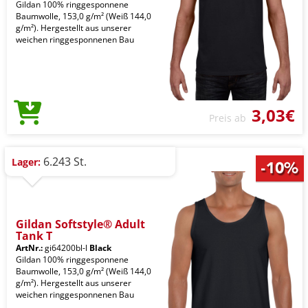
Gildan 100% ringgesponnene
Baumwolle, 153,0 g/m² (Weiß 144,0
g/m²). Hergestellt aus unserer
weichen ringgesponnenen Bau
3,03€
Preis ab
6.243 St.
Lager:
Gildan Softstyle® Adult
Tank T
ArtNr.:
gi64200bl-l
Black
Gildan 100% ringgesponnene
Baumwolle, 153,0 g/m² (Weiß 144,0
g/m²). Hergestellt aus unserer
weichen ringgesponnenen Bau