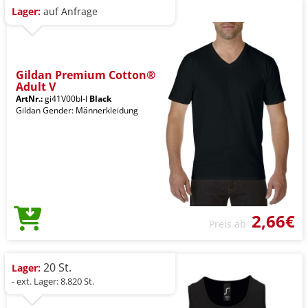
Lager:
auf Anfrage
Gildan Premium Cotton®
Adult V
ArtNr.:
gi41V00bl-l
Black
Gildan Gender: Männerkleidung
2,66€
Preis ab
20 St.
Lager:
- ext. Lager: 8.820 St.