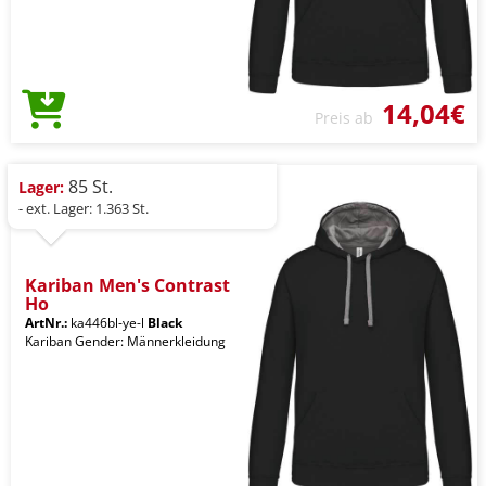
14,04€
Preis ab
85 St.
Lager:
- ext. Lager: 1.363 St.
Kariban Men's Contrast
Ho
ArtNr.:
ka446bl-ye-l
Black
Kariban Gender: Männerkleidung