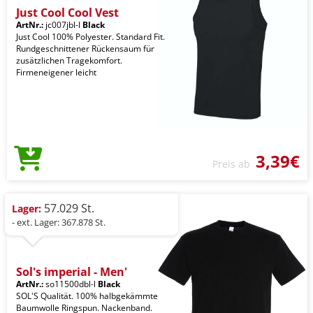
Just Cool Cool Vest
ArtNr.:
jc007jbl-l
Black
Just Cool 100% Polyester. Standard Fit.
Rundgeschnittener Rückensaum für
zusätzlichen Tragekomfort.
Firmeneigener leicht
3,39€
Preis ab
57.029 St.
Lager:
- ext. Lager: 367.878 St.
Sol's imperial - Men'
ArtNr.:
so11500dbl-l
Black
SOL'S Qualität. 100% halbgekämmte
Baumwolle Ringspun. Nackenband.