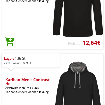
Kariban Gender: Männerkleidung
12,64€
Preis ab
136 St.
Lager:
- ext. Lager: 3.039 St.
Kariban Men's Contrast
Ho
ArtNr.:
ka446bl-re-l
Black
Kariban Gender: Männerkleidung