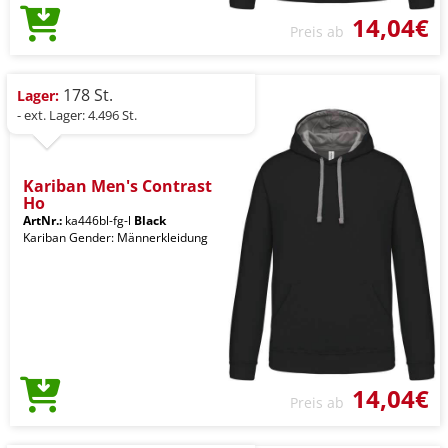
14,04€
Preis ab
178 St.
Lager:
- ext. Lager: 4.496 St.
Kariban Men's Contrast
Ho
ArtNr.:
ka446bl-fg-l
Black
Kariban Gender: Männerkleidung
14,04€
Preis ab