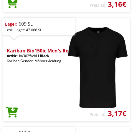
3,16€
Preis ab
609 St.
Lager:
- ext. Lager: 47.066 St.
Kariban Bio150ic Men's Ro
ArtNr.:
ka3025icbl-l
Black
Kariban Gender: Männerkleidung
3,17€
Preis ab