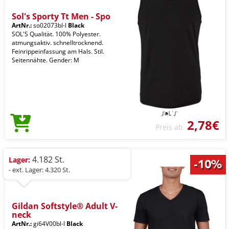
Sol's Sporty Tt Men - Spo
ArtNr.:
so02073bl-l
Black
SOL'S Qualität. 100% Polyester.
atmungsaktiv. schnelltrocknend.
Feinrippeinfassung am Hals. Stil.
Seitennähte. Gender: M
2,78€
Preis ab
4.182 St.
Lager:
- ext. Lager: 4.320 St.
Gildan Softstyle® Adult V-
neck
ArtNr.:
gi64V00bl-l
Black