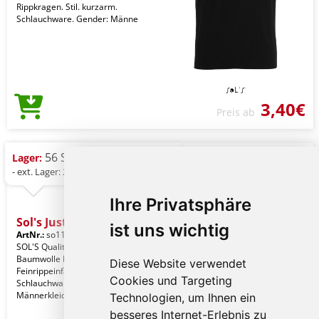
Rippkragen. Stil. kurzarm.
Schlauchware. Gender: Männe
3,40€
Preis ab
56 St.
Lager:
- ext. Lager: 2.579 St.
Ihre Privatsphäre
Sol's Justin - Men's
ist uns wichtig
ArtNr.:
so11465dbl-l
Black
SOL'S Qualität. 100% halbgekämmte
Baumwolle Ringspun.
Diese Website verwendet
Feinrippeinfassung. Stil.
Cookies und Targeting
Schlauchware. Gender:
Männerkleidung
Technologien, um Ihnen ein
besseres Internet-Erlebnis zu