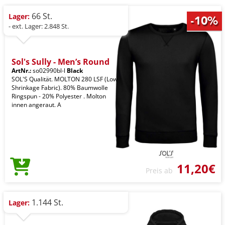
66 St.
Lager:
- ext. Lager: 2.848 St.
Sol's Sully - Men’s Round
ArtNr.:
so02990bl-l
Black
SOL'S Qualität. MOLTON 280 LSF (Low
Shrinkage Fabric). 80% Baumwolle
Ringspun - 20% Polyester . Molton
innen angeraut. A
11,20€
Preis ab
1.144 St.
Lager: