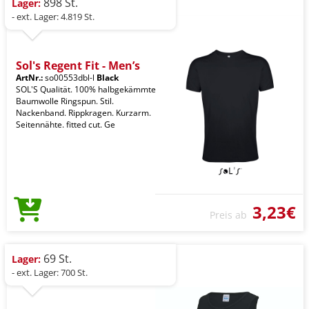
898 St.
Lager:
- ext. Lager: 4.819 St.
Sol's Regent Fit - Men’s
ArtNr.:
so00553dbl-l
Black
SOL'S Qualität. 100% halbgekämmte
Baumwolle Ringspun. Stil.
Nackenband. Rippkragen. Kurzarm.
Seitennähte. fitted cut. Ge
3,23€
Preis ab
69 St.
Lager:
- ext. Lager: 700 St.