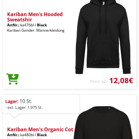
Kariban Men’s Hooded
Sweatshir
ArtNr.:
ka476bl-l
Black
Kariban Gender: Männerkleidung
12,08€
Preis ab
10 St.
Lager:
- ext. Lager: 1.975 St.
Kariban Men's Organic Cot
ArtNr.:
ka480bl-l
Black