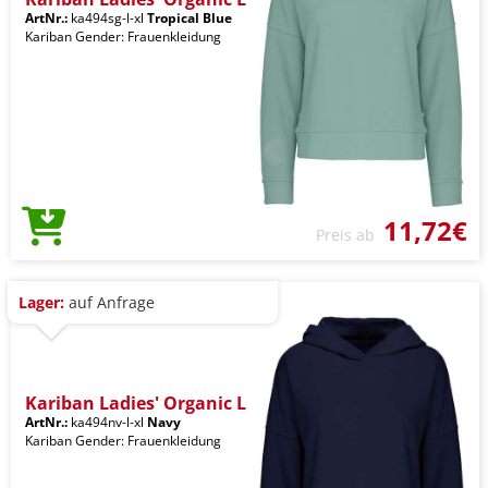
ArtNr.:
ka494sg-l-xl
Tropical Blue
Kariban Gender: Frauenkleidung
11,72€
Preis ab
Lager:
auf Anfrage
Kariban Ladies' Organic L
ArtNr.:
ka494nv-l-xl
Navy
Kariban Gender: Frauenkleidung