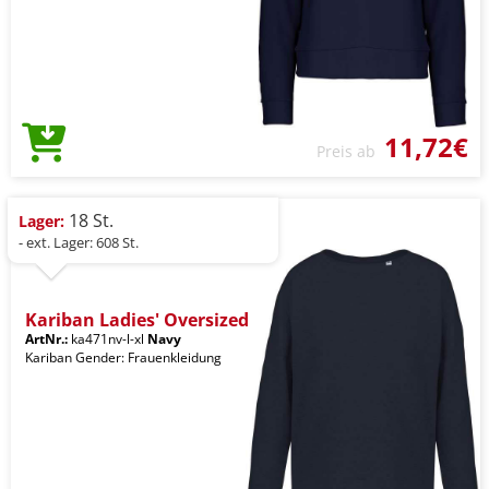
11,72€
Preis ab
18 St.
Lager:
- ext. Lager: 608 St.
Kariban Ladies' Oversized
ArtNr.:
ka471nv-l-xl
Navy
Kariban Gender: Frauenkleidung