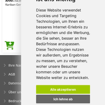
ArtNr.:
ka388nv-l-xl
Navy
Kariban Gender: Frauenkleidung
Diese Website verwendet
Cookies und Targeting
Technologien, um Ihnen ein
besseres Internet-Erlebnis zu
ermöglichen und die Werbung,
die Sie sehen, besser an Ihre
Bedürfnisse anzupassen.
6,89€
Preis ab
Diese Technologien nutzen
wir außerdem, um Ergebnisse
zu messen, um zu verstehen,
Ihre Nachfrage
woher unsere Besucher
kommen oder um unsere
AGB
Website weiter zu entwickeln.
Datenschutzerklärung
Alle akzeptieren
Über uns
Ich lehne ab
Bedrucken von Werbeartikeln