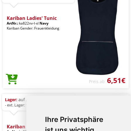
Kariban Ladies' Tunic
ArtNr.:
ka822nv-l-xl
Navy
Kariban Gender: Frauenkleidung
6,51€
Preis ab
Lager:
auf Anfrage
- ext. Lager: 1.087 St.
Ihre Privatsphäre
Kariban Ladies' Long T-sh
ist uns wichtig