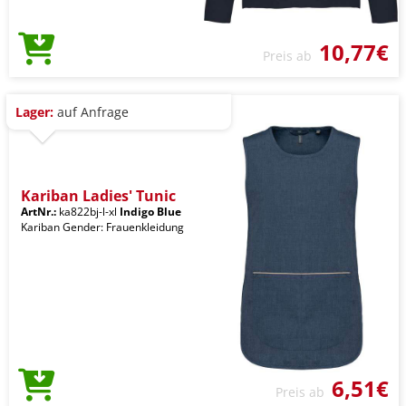
10,77€
Preis ab
Lager:
auf Anfrage
Kariban Ladies' Tunic
ArtNr.:
ka822bj-l-xl
Indigo Blue
Kariban Gender: Frauenkleidung
6,51€
Preis ab