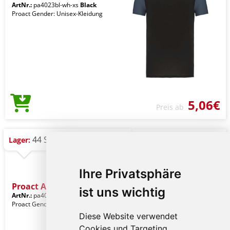
ArtNr.:
pa4023bl-wh-xs
Black
Proact Gender: Unisex-Kleidung
5,06€
Preis ab
44 St.
Lager:
Ihre Privatsphäre
Proact Adults' Bicolour S
ist uns wichtig
ArtNr.:
pa4023bl-sye-xs
Black
Proact Gender: Unisex-Kleidung
Diese Website verwendet
Cookies und Targeting