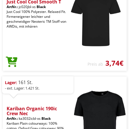
Just Cool Cool Smooth T
ArtNr.:
jc020jbl-xs
Black
Just Cool 100% Polyester. Relaxed Fit.
Firmeneigener leichter und
geschmeidiger Neoteric TM Stoff von
AWDis, mit inhären
3,74€
Preis ab
161 St.
Lager:
- ext. Lager: 1.421 St.
Kariban Organic 190ic
Crew Nec
ArtNr.:
ka3032icbl-xs
Black
Kariban Plain colourways: 100%
cotton. Oxford Grey colourway: 90%