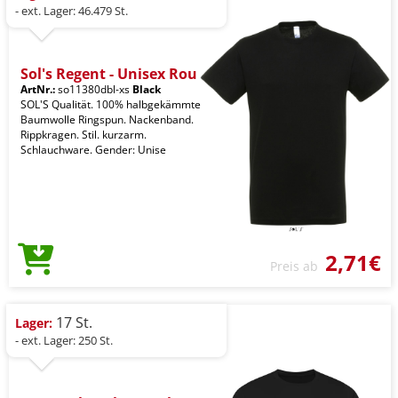
- ext. Lager: 46.479 St.
Sol's Regent - Unisex Rou
ArtNr.:
so11380dbl-xs
Black
SOL'S Qualität. 100% halbgekämmte
Baumwolle Ringspun. Nackenband.
Rippkragen. Stil. kurzarm.
Schlauchware. Gender: Unise
2,71€
Preis ab
17 St.
Lager:
- ext. Lager: 250 St.