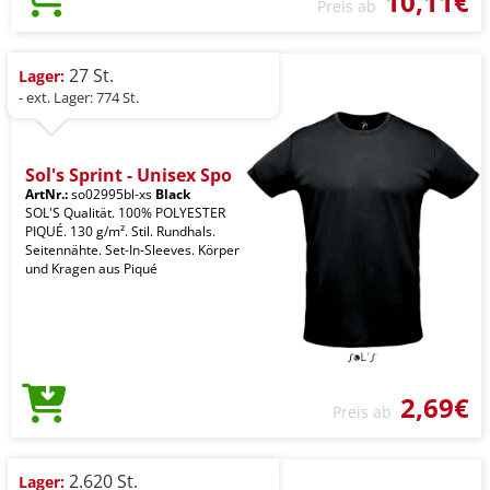
10,11€
Preis ab
27 St.
Lager:
- ext. Lager: 774 St.
Sol's Sprint - Unisex Spo
ArtNr.:
so02995bl-xs
Black
SOL'S Qualität. 100% POLYESTER
PIQUÉ. 130 g/m². Stil. Rundhals.
Seitennähte. Set-In-Sleeves. Körper
und Kragen aus Piqué
2,69€
Preis ab
2.620 St.
Lager: