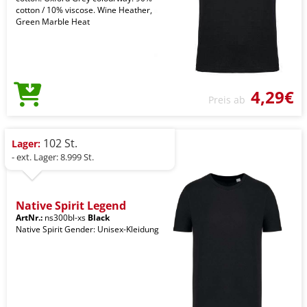
cotton / 10% viscose. Wine Heather,
Green Marble Heat
4,29€
Preis ab
102 St.
Lager:
- ext. Lager: 8.999 St.
Native Spirit Legend
ArtNr.:
ns300bl-xs
Black
Native Spirit Gender: Unisex-Kleidung