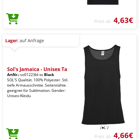
4,63€
Preis ab
Lager:
auf Anfrage
Sol's Jamaica - Unisex Ta
ArtNr.:
so01223bl-xs
Black
SOL'S Qualität. 100% Polyester. Stil.
tiefe Armausschnitte. Seitennähte.
geeignet für Sublimation. Gender:
Unisex-Kleidu
4,66€
Preis ab