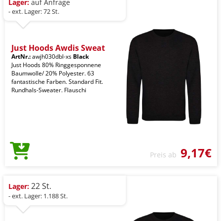
Lager:
auf Anfrage
- ext. Lager: 72 St.
Just Hoods Awdis Sweat
ArtNr.:
awjh030dbl-xs
Black
Just Hoods 80% Ringgesponnene
Baumwolle/ 20% Polyester. 63
fantastische Farben. Standard Fit.
Rundhals-Sweater. Flauschi
9,17€
Preis ab
22 St.
Lager:
- ext. Lager: 1.188 St.