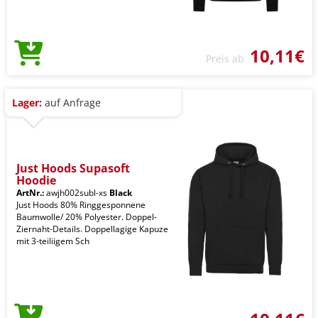
10,11€
Preis ab
Lager:
auf Anfrage
Just Hoods Supasoft
Hoodie
ArtNr.:
awjh002subl-xs
Black
Just Hoods 80% Ringgesponnene
Baumwolle/ 20% Polyester. Doppel-
Ziernaht-Details. Doppellagige Kapuze
mit 3-teiliigem Sch