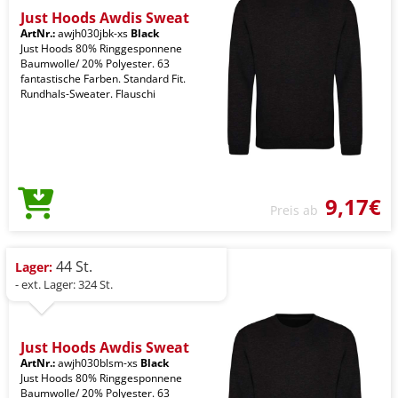
Just Hoods Awdis Sweat
ArtNr.:
awjh030jbk-xs
Black
Just Hoods 80% Ringgesponnene
Baumwolle/ 20% Polyester. 63
fantastische Farben. Standard Fit.
Rundhals-Sweater. Flauschi
9,17€
Preis ab
44 St.
Lager:
- ext. Lager: 324 St.
Just Hoods Awdis Sweat
ArtNr.:
awjh030blsm-xs
Black
Just Hoods 80% Ringgesponnene
Baumwolle/ 20% Polyester. 63