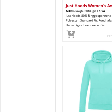
Just Hoods Women's A
ArtNr.:
awjh030fdugn-l
Kiwi
Just Hoods 80% Ringgesponnene
Polyester. Standard Fit. Rundhals
Flauschiges Innenfleece. Gerip
Pr