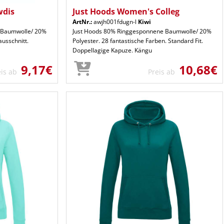
wdis
Just Hoods Women's Colleg
ArtNr.:
awjh001fdugn-l
Kiwi
 Baumwolle/ 20%
Just Hoods 80% Ringgesponnene Baumwolle/ 20%
ausschnitt.
Polyester. 28 fantastische Farben. Standard Fit.
Doppellagige Kapuze. Kängu
9,17€
10,68€
eis ab
Preis ab