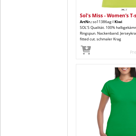
Sol's Miss - Women’s T-
ArtNr.:
so11386ag-l
Kiwi
SOL'S Qualität. 100% halbgekä
Ringspun. Nackenband. Jerseykrag
fitted cut. schmaler Krag
Pr