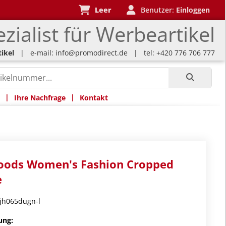
Leer
Benutzer:
Einloggen
zialist für Werbeartikel
ikel
| e-mail:
info@promodirect.de
| tel: +420 776 706 777
|
|
Ihre Nachfrage
Kontakt
Hoods Women's Fashion Cropped
e
h065dugn-l
ung: