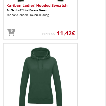
Kariban Ladies’ Hooded Sweatsh
ArtNr.:
ka473fo-l
Forest Green
Kariban Gender: Frauenkleidung
11,42€
Preis ab