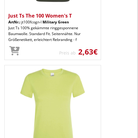
Just Ts The 100 Women's T
ArtNr.:
jt100fcogn-l
Military Green
Just Ts 100% gekämmte ringgesponnene
Baumwolle. Standard Fit. Seitennähte. Nur
Größenetikett, erleichtert Rebranding - f
2,63€
Preis ab