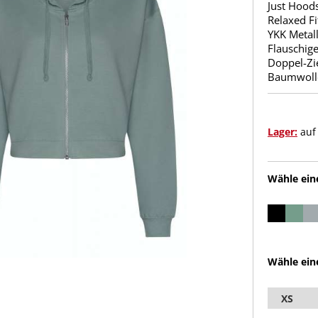
Just Hood
Relaxed F
YKK Metal
Flauschige
Doppel-Zi
Baumwolle
Lager:
auf
Wähle ein
Wähle ein
XS