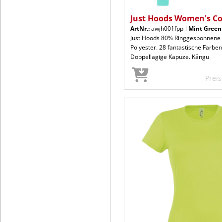
Just Hoods Women's Co
ArtNr.:
awjh001fpp-l
Mint Green
Just Hoods 80% Ringgesponnene
Polyester. 28 fantastische Farben.
Doppellagige Kapuze. Kängu
Prei