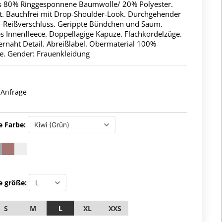
s 80% Ringgesponnene Baumwolle/ 20% Polyester.
it. Bauchfrei mit Drop-Shoulder-Look. Durchgehender
l-Reißverschluss. Gerippte Bündchen und Saum.
s Innenfleece. Doppellagige Kapuze. Flachkordelzüge.
ernaht Detail. Abreißlabel. Obermaterial 100%
. Gender: Frauenkleidung
 Anfrage
e Farbe:
e größe:
S
M
L
XL
XXS