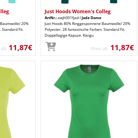
lleg
Just Hoods Women's Colleg
ArtNr.:
awjh001fjad-l
Jade Dome
 Baumwolle/ 20%
Just Hoods 80% Ringgesponnene Baumwolle/ 20%
 Standard Fit.
Polyester. 28 fantastische Farben. Standard Fit.
Doppellagige Kapuze. Kängu
11,87€
11,87€
s ab
Preis ab