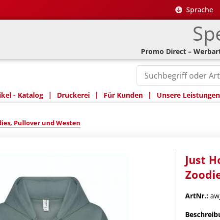
Sprache
Spe
Promo Direct – Werbart
|
|
|
kel - Katalog
Druckerei
Für Kunden
Unsere Leistungen
ies, Pullover und Westen
Just 
Zoodi
ArtNr.:
awj
Beschreib