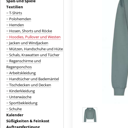
Spaß und Spiele
Textilien
− T-Shirts
− Polohemden
− Hemden
− Hosen, Shorts und Röcke
− Hoodies, Pullover und Westen
− Jacken und Windjacken
− Mützen, Handschuhe und Hüte
− Schals, Krawatten und Tücher
− Regenschirme und
Regenponchos
− Arbeitskleidung
− Handtücher und Bademäntel
− Tischdecken und Decken
− Kinderkleidung
− Unterwäsche
− Sportbekleidung
− Schuhe
Kalender
Süßigkeiten & Feinkost
Auftragsfertigung