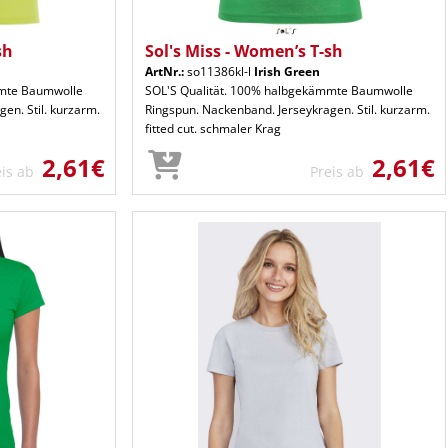
sh
Sol's Miss - Women’s T-sh
ArtNr.:
so11386kl-l
Irish Green
mmte Baumwolle
SOL'S Qualität. 100% halbgekämmte Baumwolle
en. Stil. kurzarm.
Ringspun. Nackenband. Jerseykragen. Stil. kurzarm.
fitted cut. schmaler Krag
2,61€
2,61€
eis ab
Preis ab