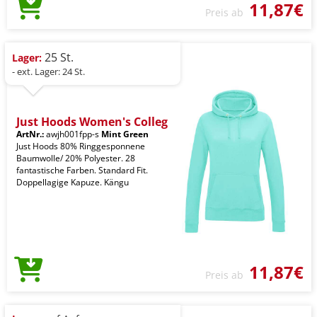
11,87€
Preis ab
25 St.
Lager:
- ext. Lager: 24 St.
Just Hoods Women's Colleg
ArtNr.:
awjh001fpp-s
Mint Green
Just Hoods 80% Ringgesponnene
Baumwolle/ 20% Polyester. 28
fantastische Farben. Standard Fit.
Doppellagige Kapuze. Kängu
11,87€
Preis ab