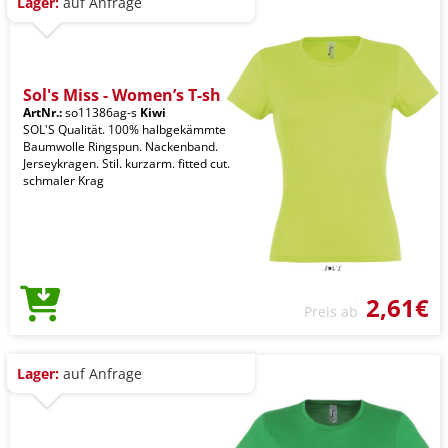
Lager:
auf Anfrage
Sol's Miss - Women’s T-sh
ArtNr.:
so11386ag-s
Kiwi
SOL'S Qualität. 100% halbgekämmte
Baumwolle Ringspun. Nackenband.
Jerseykragen. Stil. kurzarm. fitted cut.
schmaler Krag
2,61€
Preis ab
Lager:
auf Anfrage