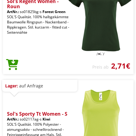
Sol's Regent Women -
Roun
ArtNr.:
so01825bg-s
Forest Green
SOL'S Qualität. 100% halbgekämmte
Baumwolle Ringspun - Nackenband -
Rippkragen. Stil. kurzarm - fitted cut -
Seitennähte
2,71€
Preis ab
Lager:
auf Anfrage
Sol's Sporty Tt Women - S
ArtNr.:
so02117ag-s
Kiwi
SOL'S Qualität. 100% Polyester -
atmungsaktiv - schnelltrocknend -
Feinrippeinfassung am Hals. Stil.