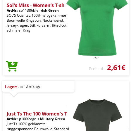
Sol's Miss - Women’s T-sh
ArtNr.:
so11386kl-s
Irish Green
SOL'S Qualität. 100% halbgekämmte
Baumwolle Ringspun. Nackenband.
Jerseykragen. Stil. kurzarm. fitted cut.
schmaler Krag
2,61€
Preis ab
Lager:
auf Anfrage
Just Ts The 100 Women's T
ArtNr.:
jt100fcogn-s
Military Green
Just Ts 100% gekämmte
ringgesponnene Baumwolle. Standard