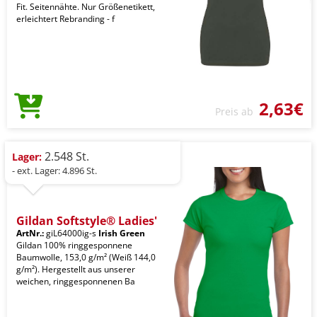
Fit. Seitennähte. Nur Größenetikett,
erleichtert Rebranding - f
2,63€
Preis ab
2.548 St.
Lager:
- ext. Lager: 4.896 St.
Gildan Softstyle® Ladies'
ArtNr.:
giL64000ig-s
Irish Green
Gildan 100% ringgesponnene
Baumwolle, 153,0 g/m² (Weiß 144,0
g/m²). Hergestellt aus unserer
weichen, ringgesponnenen Ba