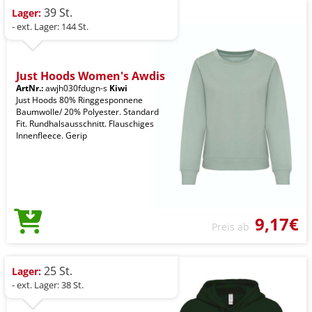
39 St.
Lager:
- ext. Lager: 144 St.
Just Hoods Women's Awdis
ArtNr.:
awjh030fdugn-s
Kiwi
Just Hoods 80% Ringgesponnene
Baumwolle/ 20% Polyester. Standard
Fit. Rundhalsausschnitt. Flauschiges
Innenfleece. Gerip
9,17€
Preis ab
25 St.
Lager:
- ext. Lager: 38 St.