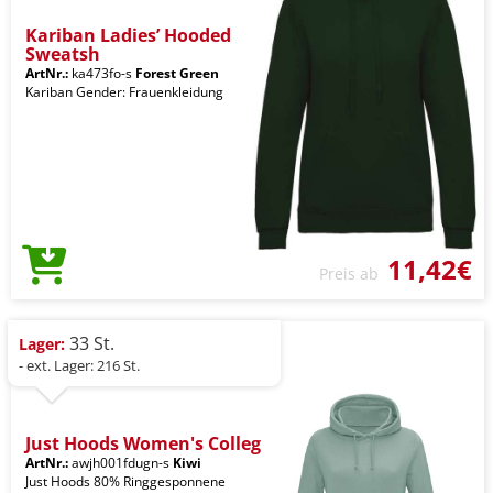
Kariban Ladies’ Hooded
Sweatsh
ArtNr.:
ka473fo-s
Forest Green
Kariban Gender: Frauenkleidung
11,42€
Preis ab
33 St.
Lager:
- ext. Lager: 216 St.
Just Hoods Women's Colleg
ArtNr.:
awjh001fdugn-s
Kiwi
Just Hoods 80% Ringgesponnene