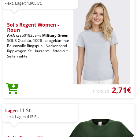
- ext. Lager: 1.905 St.
Sol's Regent Women -
Roun
ArtNr.:
so01825ar-s
Military Green
SOL'S Qualität. 100% halbgekämmte
Baumwolle Ringspun - Nackenband -
Rippkragen. Stil. kurzarm - fitted cut -
Seitennähte
2,71€
Preis ab
11 St.
Lager:
- ext. Lager: 415 St.