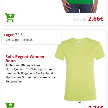
2,66€
Preis ab
72 St.
Lager:
- ext. Lager: 1.516 St.
Sol's Regent Women -
Roun
ArtNr.:
so01825ag-s
Kiwi
SOL'S Qualität. 100% halbgekämmte
Baumwolle Ringspun - Nackenband -
Rippkragen. Stil. kurzarm - fitted cut -
Seitennähte
2,71€