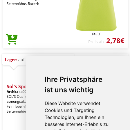
Seitennähte. Racerb
2,78€
Preis ab
Lager:
auf Anfrage
Ihre Privatsphäre
Sol's Sporty Tt Women - S
ist uns wichtig
ArtNr.:
so02117neg-s
Lime
SOL'S Qualität. 100% Polyester -
atmungsaktiv - schnelltrocknend -
Diese Website verwendet
Feinrippeinfassung am Hals. Stil.
Cookies und Targeting
Seitennähte. Racerb
Technologien, um Ihnen ein
besseres Internet-Erlebnis zu