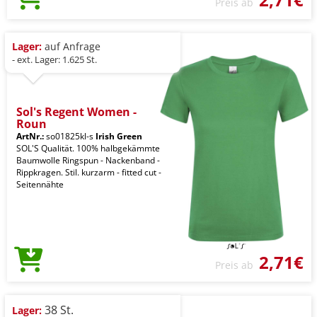
Preis ab
Lager:
auf Anfrage
- ext. Lager: 1.625 St.
Sol's Regent Women -
Roun
ArtNr.:
so01825kl-s
Irish Green
SOL'S Qualität. 100% halbgekämmte
Baumwolle Ringspun - Nackenband -
Rippkragen. Stil. kurzarm - fitted cut -
Seitennähte
2,71€
Preis ab
38 St.
Lager: