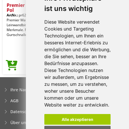
Premier Women's Lined
ist uns wichtig
Pol
ArtNr.:
pr623bl-xxs
Black
Premier Material. 100% Polyester
Diese Website verwendet
Leinwandbindung. 185 g/m².
Cookies und Targeting
Merkmale. Rückenteil mit
Gurtschnalle im Satin-Design. Zwei
Technologien, um Ihnen ein
besseres Internet-Erlebnis zu
ermöglichen und die Werbung,
die Sie sehen, besser an Ihre
Bedürfnisse anzupassen.
16,35€
Preis ab
Diese Technologien nutzen
wir außerdem, um Ergebnisse
zu messen, um zu verstehen,
Ihre Nachfrage
woher unsere Besucher
kommen oder um unsere
AGB
Website weiter zu entwickeln.
Datenschutzerklärung
Alle akzeptieren
Über uns