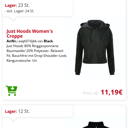
23 St.
Lager:
- ext. Lager: 24 St.
Just Hoods Women's
Croppe
ArtNr.:
awjh016jbk-xxs
Black
Just Hoods 80% Ringgesponnene
Baumwolle/ 20% Polyester. Relaxed
Fit. Bauchfrei mit Drop-Shoulder-Look.
Kängurutasche. Un
11,19€
Preis ab
12 St.
Lager: