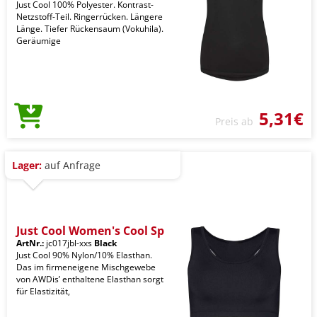
Just Cool 100% Polyester. Kontrast-
Netzstoff-Teil. Ringerrücken. Längere
Länge. Tiefer Rückensaum (Vokuhila).
Geräumige
5,31€
Preis ab
Lager:
auf Anfrage
Just Cool Women's Cool Sp
ArtNr.:
jc017jbl-xxs
Black
Just Cool 90% Nylon/10% Elasthan.
Das im firmeneigene Mischgewebe
von AWDis’ enthaltene Elasthan sorgt
für Elastizität,