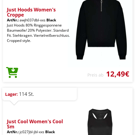
Just Hoods Women's
Croppe
ArtNr.:
awjh037dbl-xxs
Black
Just Hoods 80% Ringgesponnene
Baumwolle/ 20% Polyester. Standard
Fit. Stehkragen. Viertelreißverschluss.
Cropped style.
12,49€
Preis ab
114 St.
Lager:
Just Cool Women's Cool
Sm
ArtNr.:
jc027jbl-jbl-xxs
Black