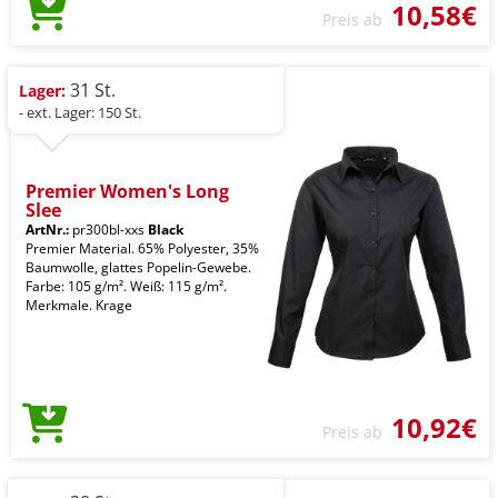
10,58€
Preis ab
31 St.
Lager:
- ext. Lager: 150 St.
Premier Women's Long
Slee
ArtNr.:
pr300bl-xxs
Black
Premier Material. 65% Polyester, 35%
Baumwolle, glattes Popelin-Gewebe.
Farbe: 105 g/m². Weiß: 115 g/m².
Merkmale. Krage
10,92€
Preis ab