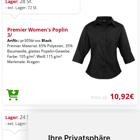
28 St.
Lager:
- ext. Lager: 72 St.
Premier Women's Poplin
3/
ArtNr.:
pr305bl-xxs
Black
Premier Material. 65% Polyester, 35%
Baumwolle, glattes Popelin-Gewebe.
Farbe: 105 g/m². Weiß 115 g/m².
Merkmale. Kragen
10,92€
Preis ab
24 St.
Lager:
- ext. Lager: 120 St.
Ihre Privatsphäre