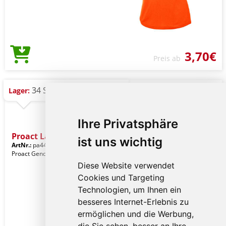
3,70€
Preis ab
34 St.
Lager:
Ihre Privatsphäre
Proact Ladies' Sports Ves
ist uns wichtig
ArtNr.:
pa442for-m
Safety Orange
Proact Gender: Frauenkleidung
Diese Website verwendet
Cookies und Targeting
Technologien, um Ihnen ein
besseres Internet-Erlebnis zu
ermöglichen und die Werbung,