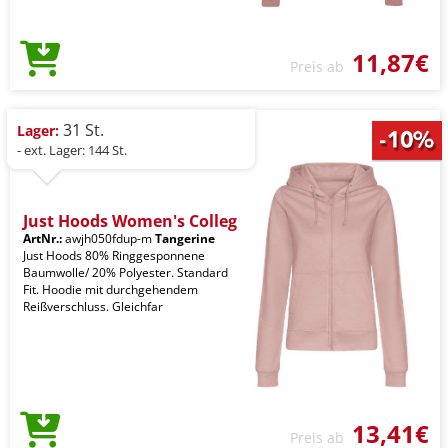
11,87€
Preis ab
31 St.
Lager:
- ext. Lager: 144 St.
Just Hoods Women's Colleg
ArtNr.:
awjh050fdup-m
Tangerine
Just Hoods 80% Ringgesponnene
Baumwolle/ 20% Polyester. Standard
Fit. Hoodie mit durchgehendem
Reißverschluss. Gleichfar
13,41€
Preis ab