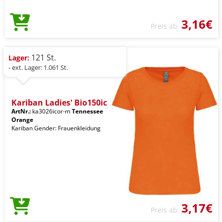
3,16€
Preis ab
121 St.
Lager:
- ext. Lager: 1.061 St.
Kariban Ladies' Bio150ic
ArtNr.:
ka3026icor-m
Tennessee
Orange
Kariban Gender: Frauenkleidung
3,17€
Preis ab