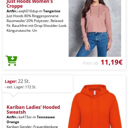
Just Hoods Women's
Croppe
ArtNr.:
awjh016dup-m
Tangerine
Just Hoods 80% Ringgesponnene
Baumwolle/ 20% Polyester. Relaxed
Fit. Bauchfrei mit Drop-Shoulder-Look.
Kängurutasche. Un
11,19€
Preis ab
22 St.
Lager:
- ext. Lager: 172 St.
Kariban Ladies’ Hooded
Sweatsh
ArtNr.:
ka473or-m
Tennessee
Orange
Kariban Gender: Frauenkleidung