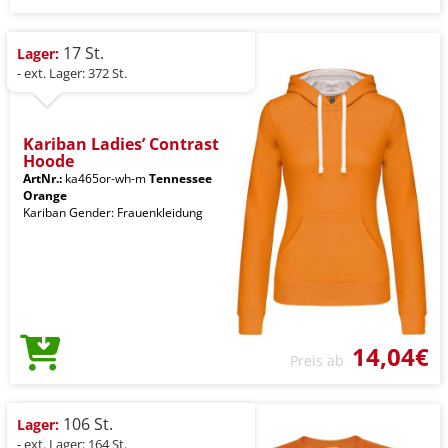
17 St.
Lager:
- ext. Lager: 372 St.
Kariban Ladies’ Contrast
Hoode
ArtNr.:
ka465or-wh-m
Tennessee
Orange
Kariban Gender: Frauenkleidung
14,04€
Preis ab
106 St.
Lager:
- ext. Lager: 164 St.