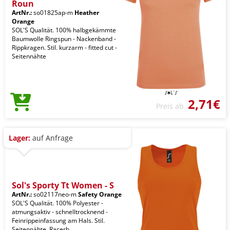
Roun
ArtNr.:
so01825ap-m
Heather
Orange
SOL'S Qualität. 100% halbgekämmte
Baumwolle Ringspun - Nackenband -
Rippkragen. Stil. kurzarm - fitted cut -
Seitennähte
2,71€
Preis ab
Lager:
auf Anfrage
Sol's Sporty Tt Women - S
ArtNr.:
so02117neo-m
Safety Orange
SOL'S Qualität. 100% Polyester -
atmungsaktiv - schnelltrocknend -
Feinrippeinfassung am Hals. Stil.
Seitennähte. Racerb