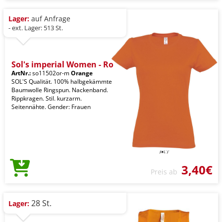
Lager:
auf Anfrage
- ext. Lager: 513 St.
Sol's imperial Women - Ro
ArtNr.:
so11502or-m
Orange
SOL'S Qualität. 100% halbgekämmte
Baumwolle Ringspun. Nackenband.
Rippkragen. Stil. kurzarm.
Seitennähte. Gender: Frauen
3,40€
Preis ab
28 St.
Lager: