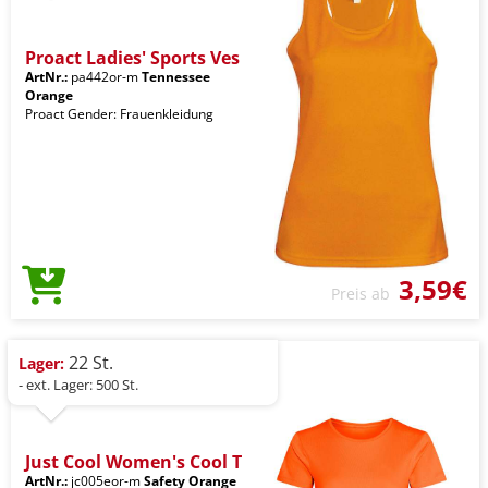
Proact Ladies' Sports Ves
ArtNr.:
pa442or-m
Tennessee
Orange
Proact Gender: Frauenkleidung
3,59€
Preis ab
22 St.
Lager:
- ext. Lager: 500 St.
Just Cool Women's Cool T
ArtNr.:
jc005eor-m
Safety Orange