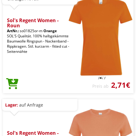
Sol's Regent Women -
Roun
ArtNr.:
so01825or-m
Orange
SOL'S Qualität. 100% halbgekämmte
Baumwolle Ringspun - Nackenband -
Rippkragen. Stil. kurzarm - fitted cut -
Seitennähte
2,71€
Preis ab
Lager:
auf Anfrage
Sol's Regent Women -