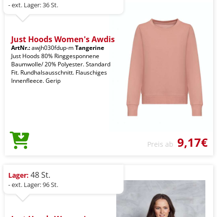
- ext. Lager: 36 St.
Just Hoods Women's Awdis
ArtNr.:
awjh030fdup-m
Tangerine
Just Hoods 80% Ringgesponnene
Baumwolle/ 20% Polyester. Standard
Fit. Rundhalsausschnitt. Flauschiges
Innenfleece. Gerip
9,17€
Preis ab
48 St.
Lager:
- ext. Lager: 96 St.