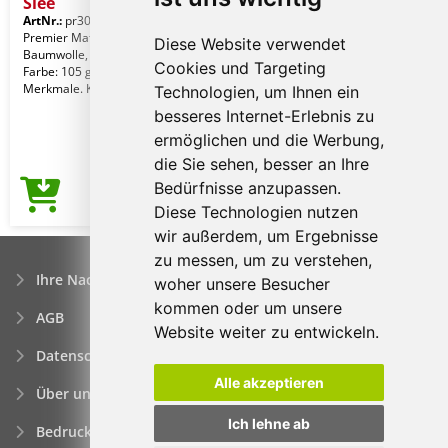
Slee
ArtNr.:
pr300dg-xxs
Charcoal
Premier Material. 65% Polyester, 35%
Diese Website verwendet
Baumwolle, glattes Popelin-Gewebe.
Cookies und Targeting
Farbe: 105 g/m². Weiß: 115 g/m².
Merkmale. Krage
Technologien, um Ihnen ein
besseres Internet-Erlebnis zu
ermöglichen und die Werbung,
die Sie sehen, besser an Ihre
Bedürfnisse anzupassen.
12,58€
Preis ab
Diese Technologien nutzen
wir außerdem, um Ergebnisse
zu messen, um zu verstehen,
Ihre Nachfrage
woher unsere Besucher
kommen oder um unsere
AGB
Website weiter zu entwickeln.
Datenschutzerklärung
Alle akzeptieren
Über uns
Ich lehne ab
Bedrucken von Werbeartikeln