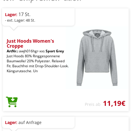
17 St.
Lager:
- ext. Lager: 48 St.
Just Hoods Women's
Croppe
ArtNr.:
awjh016hgr-xxs
Sport Grey
Just Hoods 80% Ringgesponnene
Baumwolle/ 20% Polyester. Relaxed
Fit. Bauchfrei mit Drop-Shoulder-Look.
Kängurutasche. Un
11,19€
Preis ab
Lager:
auf Anfrage