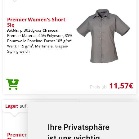
Premier Women's Short
Sle
ArtNr.:
pr302dg-xxs
Charcoal
Premier Material. 65% Polyester, 35%
Baumwolle Popeline. Farbe: 105 g/m².
Weiß: 115 g/m². Merkmale. Kragen-
Styling weich
11,57€
Preis ab
Lager:
auf Anfrage
Ihre Privatsphäre
Premier Women's Long
ist uns wichtig