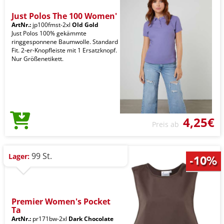
Just Polos The 100 Women'
ArtNr.:
jp100fmst-2xl
Old Gold
Just Polos 100% gekämmte
ringgesponnene Baumwolle. Standard
Fit. 2-er-Knopfleiste mit 1 Ersatzknopf.
Nur Größenetikett.
4,25€
Preis ab
99 St.
Lager:
Premier Women's Pocket
Ta
ArtNr.:
pr171bw-2xl
Dark Chocolate