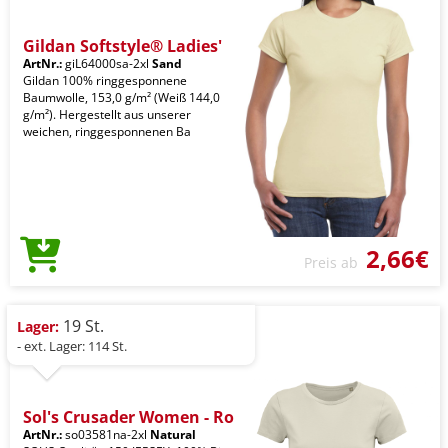
Gildan Softstyle® Ladies'
ArtNr.:
giL64000sa-2xl
Sand
Gildan 100% ringgesponnene
Baumwolle, 153,0 g/m² (Weiß 144,0
g/m²). Hergestellt aus unserer
weichen, ringgesponnenen Ba
2,66€
Preis ab
19 St.
Lager:
- ext. Lager: 114 St.
Sol's Crusader Women - Ro
ArtNr.:
so03581na-2xl
Natural