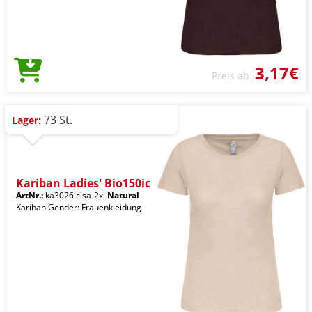
3,17€
Preis ab
73 St.
Lager:
Kariban Ladies' Bio150ic
ArtNr.:
ka3026iclsa-2xl
Natural
Kariban Gender: Frauenkleidung