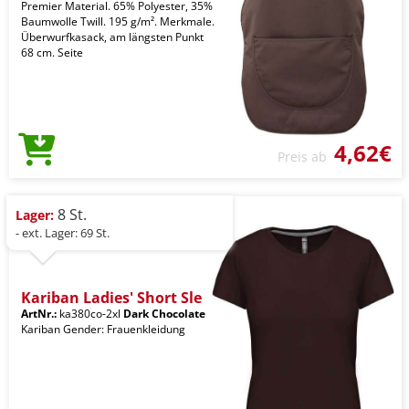
Premier Material. 65% Polyester, 35%
Baumwolle Twill. 195 g/m². Merkmale.
Überwurfkasack, am längsten Punkt
68 cm. Seite
4,62€
Preis ab
8 St.
Lager:
- ext. Lager: 69 St.
Kariban Ladies' Short Sle
ArtNr.:
ka380co-2xl
Dark Chocolate
Kariban Gender: Frauenkleidung