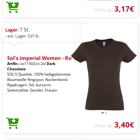
3,17€
Preis ab
7 St.
Lager:
- ext. Lager: 537 St.
Sol's imperial Women - Ro
ArtNr.:
so11502co-2xl
Dark
Chocolate
SOL'S Qualität. 100% halbgekämmte
Baumwolle Ringspun. Nackenband.
Rippkragen. Stil. kurzarm.
Seitennähte. Gender: Frauen
3,40€
Preis ab