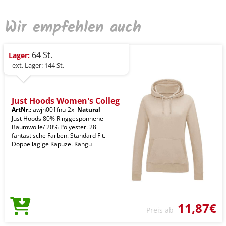
Wir empfehlen auch
64 St.
Lager:
- ext. Lager: 144 St.
Just Hoods Women's Colleg
ArtNr.:
awjh001fnu-2xl
Natural
Just Hoods 80% Ringgesponnene
Baumwolle/ 20% Polyester. 28
fantastische Farben. Standard Fit.
Doppellagige Kapuze. Kängu
11,87€
Preis ab