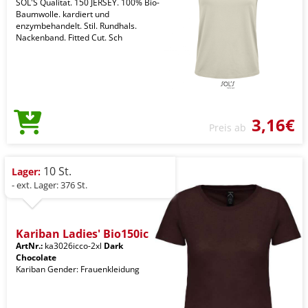
SOL'S Qualität. 150 JERSEY. 100% Bio-
Baumwolle. kardiert und
enzymbehandelt. Stil. Rundhals.
Nackenband. Fitted Cut. Sch
3,16€
Preis ab
10 St.
Lager:
- ext. Lager: 376 St.
Kariban Ladies' Bio150ic
ArtNr.:
ka3026icco-2xl
Dark
Chocolate
Kariban Gender: Frauenkleidung