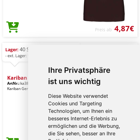
4,87€
Preis ab
40 St.
Lager:
- ext. Lager: 134 St.
Ihre Privatsphäre
Kariban Ladies' Short Sle
ist uns wichtig
ArtNr.:
ka380lsa-2xl
Natural
Kariban Gender: Frauenkleidung
Diese Website verwendet
Cookies und Targeting
Technologien, um Ihnen ein
besseres Internet-Erlebnis zu
ermöglichen und die Werbung,
die Sie sehen, besser an Ihre