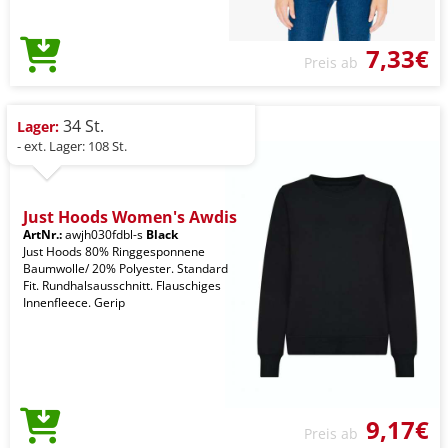
7,33€
Preis ab
34 St.
Lager:
- ext. Lager: 108 St.
Just Hoods Women's Awdis
ArtNr.:
awjh030fdbl-s
Black
Just Hoods 80% Ringgesponnene
Baumwolle/ 20% Polyester. Standard
Fit. Rundhalsausschnitt. Flauschiges
Innenfleece. Gerip
9,17€
Preis ab