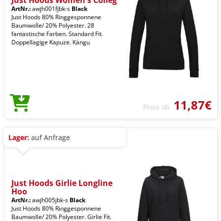
Just Hoods Women's Colleg
ArtNr.:
awjh001fjbk-s
Black
Just Hoods 80% Ringgesponnene
Baumwolle/ 20% Polyester. 28
fantastische Farben. Standard Fit.
Doppellagige Kapuze. Kängu
11,87€
Preis ab
Lager:
auf Anfrage
Just Hoods Girlie Longline
Hoo
ArtNr.:
awjh005jbk-s
Black
Just Hoods 80% Ringgesponnene
Baumwolle/ 20% Polyester. Girlie Fit.