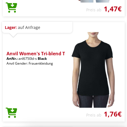
1,47€
Preis ab
Lager:
auf Anfrage
Anvil Women's Tri-blend T
ArtNr.:
anl6750bl-s
Black
Anvil Gender: Frauenkleidung
1,76€
Preis ab