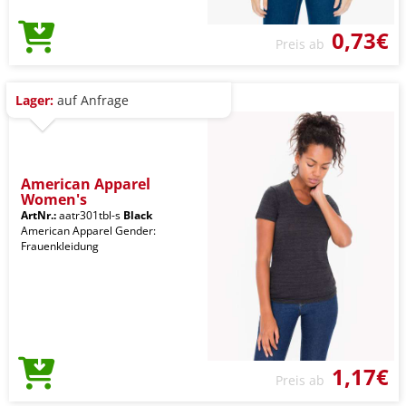
0,73€
Preis ab
Lager:
auf Anfrage
American Apparel
Women's
ArtNr.:
aatr301tbl-s
Black
American Apparel Gender:
Frauenkleidung
1,17€
Preis ab