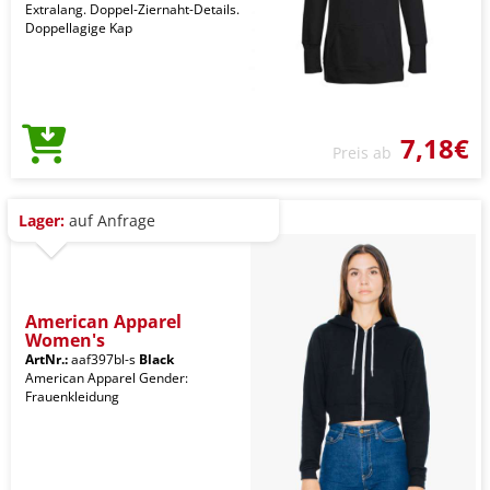
Extralang. Doppel-Ziernaht-Details.
Doppellagige Kap
7,18€
Preis ab
Lager:
auf Anfrage
American Apparel
Women's
ArtNr.:
aaf397bl-s
Black
American Apparel Gender:
Frauenkleidung