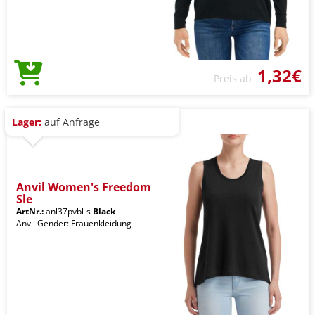
1,32€
Preis ab
Lager:
auf Anfrage
Anvil Women's Freedom
Sle
ArtNr.:
anl37pvbl-s
Black
Anvil Gender: Frauenkleidung