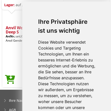
Lager:
auf Anfrage
Ihre Privatsphäre
Anvil Women’s Tri-blend
ist uns wichtig
Deep S
ArtNr.:
anL6756bl-s
Black
Anvil Gender: Frauenkleidung
Diese Website verwendet
Cookies und Targeting
Technologien, um Ihnen ein
besseres Internet-Erlebnis zu
ermöglichen und die Werbung,
die Sie sehen, besser an Ihre
Bedürfnisse anzupassen.
2,20€
Preis ab
Diese Technologien nutzen
wir außerdem, um Ergebnisse
zu messen, um zu verstehen,
Ihre Nachfrage
woher unsere Besucher
kommen oder um unsere
AGB