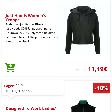
Just Hoods Women's
Croppe
ArtNr.:
awjh016jbk-s
Black
Just Hoods 80% Ringgesponnene
Baumwolle/ 20% Polyester. Relaxed
Fit. Bauchfrei mit Drop-Shoulder-Look.
Kängurutasche. Un
11,19€
Preis ab
11 St.
Lager:
- ext. Lager: 587 St.
Designed To Work Ladies'