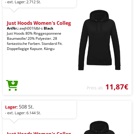
- ext. Lager: 2.712 St.
Just Hoods Women's Colleg
ArtNr.:
awjh001fdbl-s
Black
Just Hoods 80% Ringgesponnene
Baumwolle/ 20% Polyester. 28
fantastische Farben. Standard Fit.
Doppellagige Kapuze. Kängu
11,87€
Preis ab
508 St.
Lager:
- ext. Lager: 6.144 St.