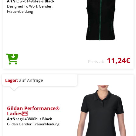
ArtNr.:
wk6149bl-re-s
Black
Designed To Work Gender:
Frauenkleidung
11,24€
Preis ab
Lager:
auf Anfrage
Gildan Performance®
Ladies
ArtNr.:
giL43800bl-s
Black
Gildan Gender: Frauenkleidung