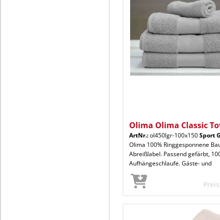
Olima Olima Classic T
ArtNr.:
ol450lgr-100x150
Sport 
Olima 100% Ringgesponnene Bau
Abreißlabel. Passend gefärbt, 
Aufhängeschlaufe. Gäste- und
Prei