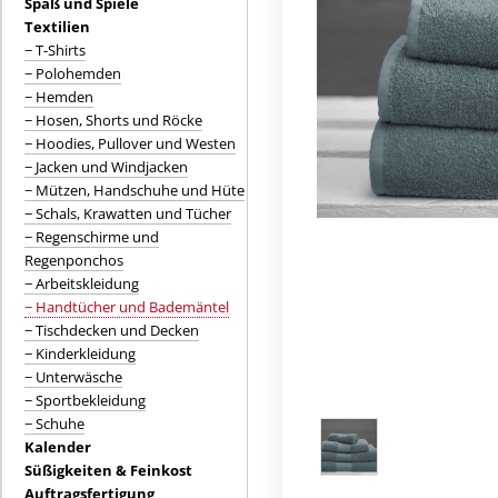
Spaß und Spiele
Textilien
− T-Shirts
− Polohemden
− Hemden
− Hosen, Shorts und Röcke
− Hoodies, Pullover und Westen
− Jacken und Windjacken
− Mützen, Handschuhe und Hüte
− Schals, Krawatten und Tücher
− Regenschirme und
Regenponchos
− Arbeitskleidung
− Handtücher und Bademäntel
− Tischdecken und Decken
− Kinderkleidung
− Unterwäsche
− Sportbekleidung
− Schuhe
Kalender
Süßigkeiten & Feinkost
Auftragsfertigung