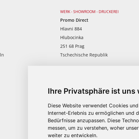
WERK - SHOWROOM - DRUCKEREI
Promo Direct
Hlavni 884
Hlubocinka
251 68 Prag
ln
Tschechische Republik
Mo - Fr von 9:00 - 17:00
+420 776 706 77
Ihre Privatsphäre ist uns 
Diese Website verwendet Cookies und 
info@promodirect.de
Internet-Erlebnis zu ermöglichen und d
Bedürfnisse anzupassen. Diese Techno
messen, um zu verstehen, woher unse
weiter zu entwickeln.