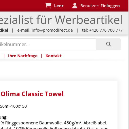
Leer
Benutzer:
Einloggen
zialist für Werbeartikel
ikel
| e-mail:
info@promodirect.de
| tel: +420 776 706 777
|
|
Ihre Nachfrage
Kontakt
Olima Classic Towel
50mi-100x150
ung:
% Ringgesponnene Baumwolle. 450g/m². Abreißlabel.
efärbt, 100% Baumwolle Aufhängeschlaufe. Gäste- und