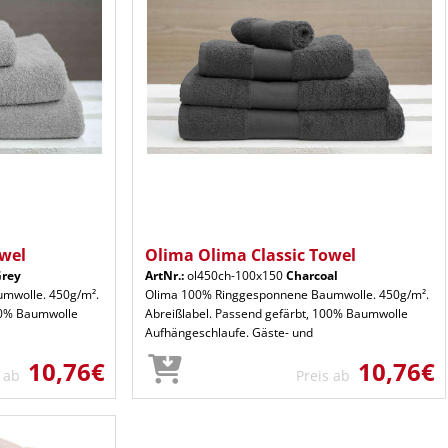
owel
Olima Olima Classic Towel
Grey
ArtNr.:
ol450ch-100x150
Charcoal
mwolle. 450g/m².
Olima 100% Ringgesponnene Baumwolle. 450g/m².
100% Baumwolle
Abreißlabel. Passend gefärbt, 100% Baumwolle
Aufhängeschlaufe. Gäste- und
10,76€
10,76€
s ab
Preis ab