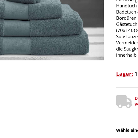
Handtuch 
Badetuch -
Bordüren 
Gästetuch
(70x140) 
Substanze
Vermeiden
die Saugkr
innerhalb
Lager:
1
D
v
Wähle ein