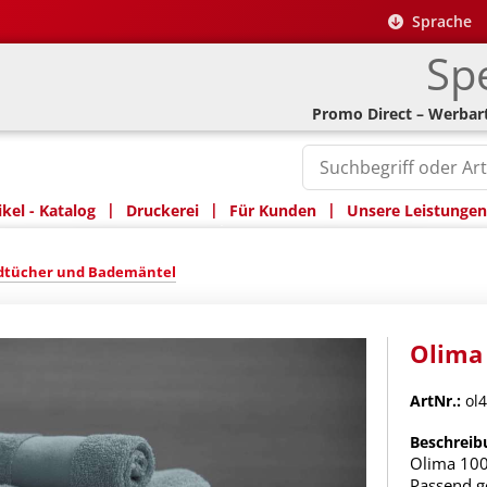
Sprache
Spe
Promo Direct – Werbart
|
|
|
kel - Katalog
Druckerei
Für Kunden
Unsere Leistungen
tücher und Bademäntel
Olima 
ArtNr.:
ol4
Beschreib
Olima 100
Passend g