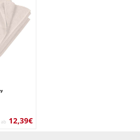
ey
12,39€
s ab