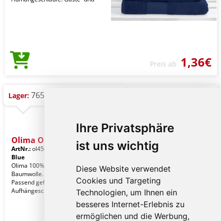
1,36€
Preis ab
765 St.
Lager:
Ihre Privatsphäre
Olima Olima Classic Towel
ist uns wichtig
ArtNr.:
ol450pwste-30x50
Indigo
Blue
Olima 100% Ringgesponnene
Diese Website verwendet
Baumwolle. 450g/m². Abreißlabel.
Cookies und Targeting
Passend gefärbt, 100% Baumwolle
Aufhängeschlaufe. Gäste- und
Technologien, um Ihnen ein
besseres Internet-Erlebnis zu
ermöglichen und die Werbung,