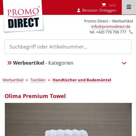
Leer
Benutzer:
Einloggen
Promo Direct – Werbartikel
info@promodirect.de
tel. +420 776 706 777
Werbeartikel
- Kategorien
»
»
Werbartikel
Textilien
Handtücher und Bademäntel
Olima Premium Towel