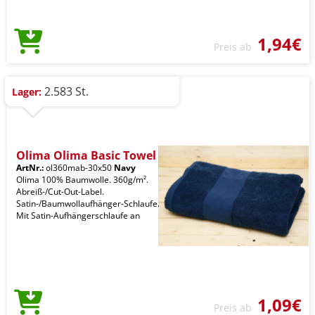
1,94€
Preis ab
2.583 St.
Lager:
Olima Olima Basic Towel
ArtNr.:
ol360mab-30x50
Navy
Olima 100% Baumwolle. 360g/m².
Abreiß-/Cut-Out-Label.
Satin-/Baumwollaufhänger-Schlaufe.
Mit Satin-Aufhängerschlaufe an
1,09€
Preis ab