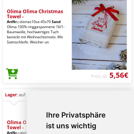
Olima Olima Christmas
Towel -
ArtNr.:
olxmas10sa-45x70
Sand
Olima 100% ringgesponnene 16/1-
Baumwolle, hochwertiges Tuch
bestickt mit Weihnachtsmotiv. Mit
Satinschleife. Weicher un
5,56€
Preis ab
Lager:
auf Anfrage
Ihre Privatsphäre
Olima Olima Christmas
ist uns wichtig
Towel -
ArtNr.:
olxmas06sa-45x70
Sand