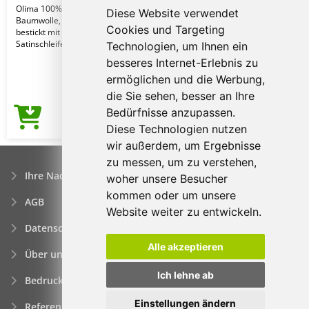
Olima 100% ringgesponnene 16/1-
Diese Website verwendet
Baumwolle, hochwertiges Tuch
Cookies und Targeting
bestickt mit Weihnachtsmotiv. Mit
Satinschleife. Weicher un
Technologien, um Ihnen ein
besseres Internet-Erlebnis zu
ermöglichen und die Werbung,
die Sie sehen, besser an Ihre
Bedürfnisse anzupassen.
6,37€
Preis ab
Diese Technologien nutzen
wir außerdem, um Ergebnisse
zu messen, um zu verstehen,
Ihre Nachfrage
woher unsere Besucher
kommen oder um unsere
AGB
Website weiter zu entwickeln.
Datenschutzerklärung
Alle akzeptieren
Über uns
Ich lehne ab
Bedrucken von Werbeartikeln
Einstellungen ändern
Referenzen